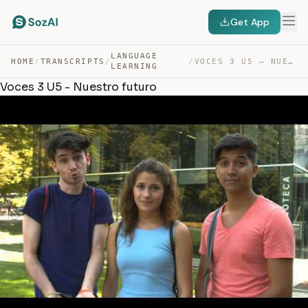
Get App
LANGUAGE
HOME
/
TRANSCRIPTS
/
/
VOCES 3 U5 – NUESTRO FUTURO — TRANSCRIPT
LEARNING
Voces 3 U5 - Nuestro futuro