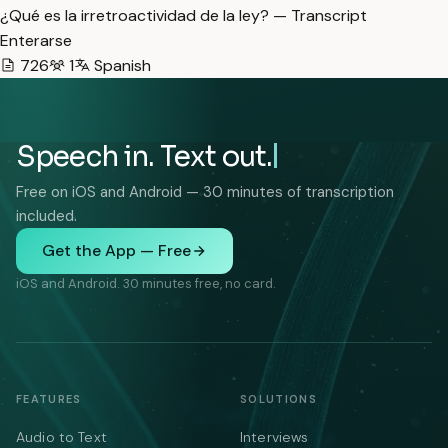
¿Qué es la irretroactividad de la ley? — Transcript
Enterarse
726
1
Spanish
Speech in. Text out.
Free on iOS and Android — 30 minutes of transcription
included.
Get the App — Free
iOS and Android. 30 minutes free, no card.
FEATURES
SOLUTIONS
Audio to Text
Interviews