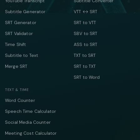
YouTube Transcript
Subtitle Converter
Subtitle Generator
VTT ↔ SRT
SRT Generator
SRT to VTT
SRT Validator
SBV to SRT
Time Shift
ASS to SRT
Subtitle to Text
TXT to SRT
Merge SRT
SRT to TXT
SRT to Word
TEXT & TIME
Word Counter
Speech Time Calculator
Social Media Counter
Meeting Cost Calculator