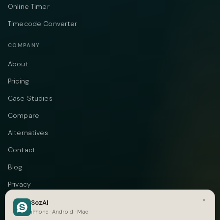
Online Timer
Timecode Converter
COMPANY
About
Pricing
Case Studies
Compare
Alternatives
Contact
Blog
Privacy
×
Terms
SozAI
iPhone · Android · Mac
DMCA