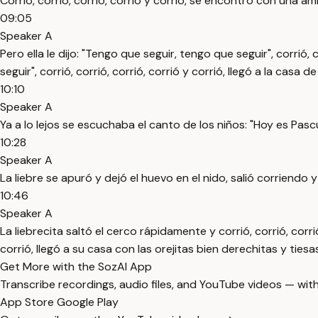
Corrió, corrió, corrió, corrió y corrió, se encontró con una am
09:05
Speaker A
Pero ella le dijo: "Tengo que seguir, tengo que seguir", corrió
seguir", corrió, corrió, corrió, corrió y corrió, llegó a la ca
10:10
Speaker A
Ya a lo lejos se escuchaba el canto de los niños: "Hoy es Pas
10:28
Speaker A
La liebre se apuró y dejó el huevo en el nido, salió corriendo y 
10:46
Speaker A
La liebrecita saltó el cerco rápidamente y corrió, corrió, corrió,
corrió, llegó a su casa con las orejitas bien derechitas y tiesa
Get More with the SozAI App
Transcribe recordings, audio files, and YouTube videos — with
App Store
Google Play