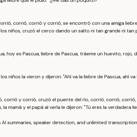
iga liebre que le pidió: "¿Me das un poquito?"
, corrió, corrió, corrió y corrió, se encontró con una amiga lie
sa de los niños, cruzó el cerco dando un salto ni tan grande ni 
cua, hoy es Pascua, liebre de Pascua, tráeme un huevito, rojo,
los niños la vieron y dijeron: "Ahí va la liebre de Pascua, ahí va
 corrió y corrió, cruzó el puente del río, corrió, corrió, corrió,
s, la mamá y el papá al verla le dijeron: "Tú eres la verdadera l
 AI summaries, speaker detection, and unlimited transcription