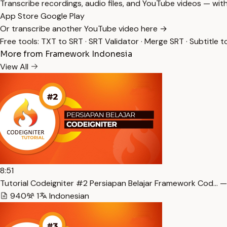
Transcribe recordings, audio files, and YouTube videos — with
App Store
Google Play
Or transcribe another YouTube video here →
Free tools:
TXT to SRT
·
SRT Validator
·
Merge SRT
·
Subtitle t
More from Framework Indonesia
View All
8:51
Tutorial Codeigniter #2 Persiapan Belajar Framework Cod… —
940
1
Indonesian