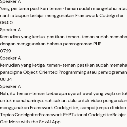
Speaker A
Yang pertama pastikan teman-teman sudah mengetahui atau me
nanti ataupun belajar menggunakan Framework CodeIgniter.
06:50
Speaker A
Kemudian yang kedua, pastikan teman-teman sudah memahami
dengan menggunakan bahasa pemrograman PHP.
07:19
Speaker A
Kemudian yang ketiga, teman-teman pastikan sudah memaha
paradigma Object Oriented Programming atau pemrograman b
08:34
Speaker A
Nah, itu teman-teman beberapa syarat awal yang wajib untuk
untuk memahaminya, nah sekian dulu untuk video pengenalan C
menggunakan Framework CodeIgniter, sampai jumpa di video 
Topics:
CodeIgniter
Framework PHP
Tutorial CodeIgniter
Belajar
Get More with the SozAI App