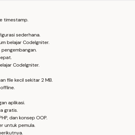
e timestamp.
igurasi sederhana.
m belajar CodeIgniter.
n pengembangan.
cepat.
lajar CodeIgniter.
file kecil sekitar 2 MB.
ffline.
n aplikasi.
 gratis.
 PHP, dan konsep OOP.
er untuk pemula.
berikutnya.