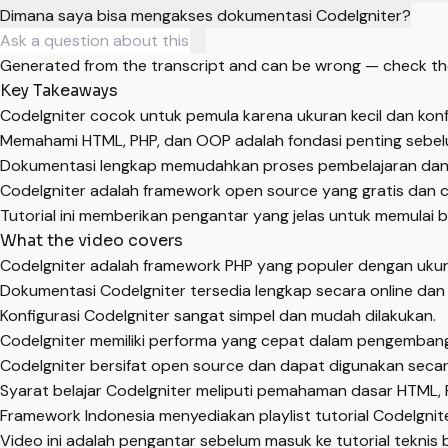
Dimana saya bisa mengakses dokumentasi CodeIgniter?
Generated from the transcript and can be wrong — check th
Key Takeaways
CodeIgniter cocok untuk pemula karena ukuran kecil dan konf
Memahami HTML, PHP, dan OOP adalah fondasi penting sebelu
Dokumentasi lengkap memudahkan proses pembelajaran da
CodeIgniter adalah framework open source yang gratis dan 
Tutorial ini memberikan pengantar yang jelas untuk memulai be
What the video covers
CodeIgniter adalah framework PHP yang populer dengan ukuran 
Dokumentasi CodeIgniter tersedia lengkap secara online dan o
Konfigurasi CodeIgniter sangat simpel dan mudah dilakukan.
CodeIgniter memiliki performa yang cepat dalam pengembanga
CodeIgniter bersifat open source dan dapat digunakan secara
Syarat belajar CodeIgniter meliputi pemahaman dasar HTML,
Framework Indonesia menyediakan playlist tutorial CodeIgnit
Video ini adalah pengantar sebelum masuk ke tutorial teknis 