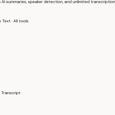
 AI summaries, speaker detection, and unlimited transcription
o Text
·
All tools
 Transcript