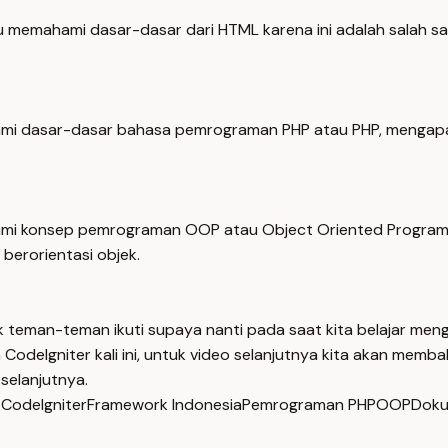
mahami dasar-dasar dari HTML karena ini adalah salah satu 
 dasar-dasar bahasa pemrograman PHP atau PHP, mengapa kar
mi konsep pemrograman OOP atau Object Oriented Programmi
erorientasi objek.
 teman-teman ikuti supaya nanti pada saat kita belajar meng
odeIgniter kali ini, untuk video selanjutnya kita akan memba
selanjutnya.
 CodeIgniter
Framework Indonesia
Pemrograman PHP
OOP
Doku