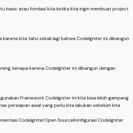
basic atau fondasi kita ketika kita ingin membuat project
ena kita tahu sekali lagi bahwa CodeIgniter ini dibangun
ng, kenapa karena CodeIgniter ini dibangun dengan
gunakan Framework CodeIgniter ini kita bisa lebih gampang
has persiapan awal yang perlu kita lakukan sebelum kita
mentasi CodeIgniter
Open Source
Konfigurasi CodeIgniter