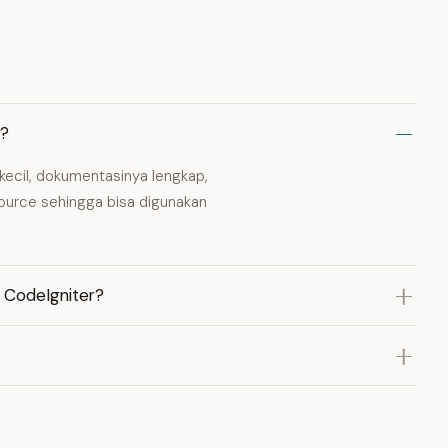
a?
kecil, dokumentasinya lengkap,
source sehingga bisa digunakan
r CodeIgniter?