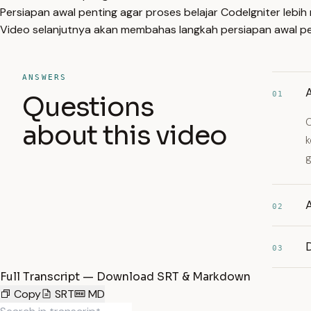
Persiapan awal penting agar proses belajar CodeIgniter lebi
Video selanjutnya akan membahas langkah persiapan awal p
ANSWERS
01
Questions
C
about this video
k
g
A
02
03
Full Transcript — Download SRT & Markdown
Copy
SRT
MD