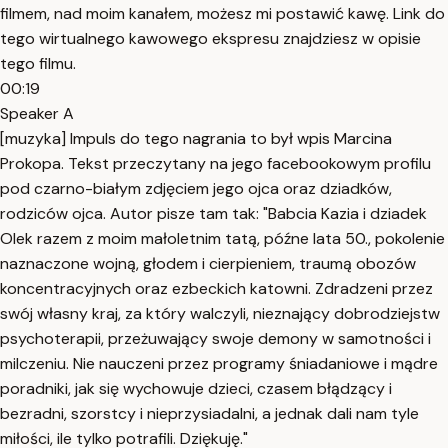
filmem, nad moim kanałem, możesz mi postawić kawę. Link do
tego wirtualnego kawowego ekspresu znajdziesz w opisie
tego filmu.
00:19
Speaker A
[muzyka] Impuls do tego nagrania to był wpis Marcina
Prokopa. Tekst przeczytany na jego facebookowym profilu
pod czarno-białym zdjęciem jego ojca oraz dziadków,
rodziców ojca. Autor pisze tam tak: "Babcia Kazia i dziadek
Olek razem z moim małoletnim tatą, późne lata 50., pokolenie
naznaczone wojną, głodem i cierpieniem, traumą obozów
koncentracyjnych oraz ezbeckich katowni. Zdradzeni przez
swój własny kraj, za który walczyli, nieznający dobrodziejstw
psychoterapii, przeżuwający swoje demony w samotności i
milczeniu. Nie nauczeni przez programy śniadaniowe i mądre
poradniki, jak się wychowuje dzieci, czasem błądzący i
bezradni, szorstcy i nieprzysiadalni, a jednak dali nam tyle
miłości, ile tylko potrafili. Dziękuję."