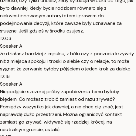
dziecko, czy tylko chcesz, żeby sytuacja wróciła do tego, jak
było dawniej, kiedy bycie rodzicem równało się z
niekwestionowanym autorytetem i prawem do
podejmowania decyzji, które zawsze były uznawane za
słuszne. Jeśli gdzieś w środku czujesz,
12:03
Speaker A
że działasz bardziej z impulsu, z bólu czy z poczucia krzywdy
niż z miejsca spokoju i troski o siebie czy o relacje, to może
sygnał, że zerwanie byłoby pójściem o jeden krok za daleko.
12:16
Speaker A
Niepodjęcie szczerej próby zapobieżenia temu byłoby
błędem. Co możesz zrobić zamiast od razu zrywać?
Pomiędzy wszystko jak dawniej, a nie chce cię znać, jest
naprawdę dużo przestrzeni. Można ograniczyć kontakt
zamiast go zrywać, widywać się rzadziej, krócej, na
neutralnym gruncie, ustalić