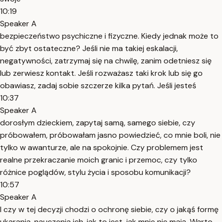
10:19
Speaker A
bezpieczeństwo psychiczne i fizyczne. Kiedy jednak może to
być zbyt ostateczne? Jeśli nie ma takiej eskalacji,
negatywności, zatrzymaj się na chwilę, zanim odetniesz się
lub zerwiesz kontakt. Jeśli rozważasz taki krok lub się go
obawiasz, zadaj sobie szczerze kilka pytań. Jeśli jesteś
10:37
Speaker A
dorosłym dzieckiem, zapytaj samą, samego siebie, czy
próbowałem, próbowałam jasno powiedzieć, co mnie boli, nie
tylko w awanturze, ale na spokojnie. Czy problemem jest
realne przekraczanie moich granic i przemoc, czy tylko
różnice poglądów, stylu życia i sposobu komunikacji?
10:57
Speaker A
I czy w tej decyzji chodzi o ochronę siebie, czy o jakąś formę
ukarania, nauczenia ich, jak to jest, jak mnie nie mają. Warto