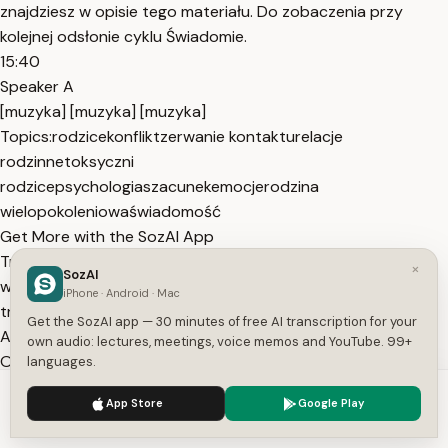
znajdziesz w opisie tego materiału. Do zobaczenia przy
kolejnej odsłonie cyklu Świadomie.
15:40
Speaker A
[muzyka] [muzyka] [muzyka]
Topics:
rodzice
konflikt
zerwanie kontaktu
relacje
rodzinne
toksyczni
rodzice
psychologia
szacunek
emocje
rodzina
wielopokoleniowa
świadomość
Get More with the SozAI App
Transcribe recordings, audio files, and YouTube videos —
×
SozAI
with AI summaries, speaker detection, and unlimited
iPhone · Android · Mac
transcriptions.
Get the SozAI app — 30 minutes of free AI transcription for your
App Store
Google Play
own audio: lectures, meetings, voice memos and YouTube. 99+
Or transcribe another YouTube video here →
languages.
Free tools:
TXT to SRT
·
SRT Validator
·
Merge SRT
·
Subtitle
We use cookies to enhance your experience.
Privacy Policy
App Store
Google Play
to Text
·
All tools
Accept
Settings
Related Transcripts