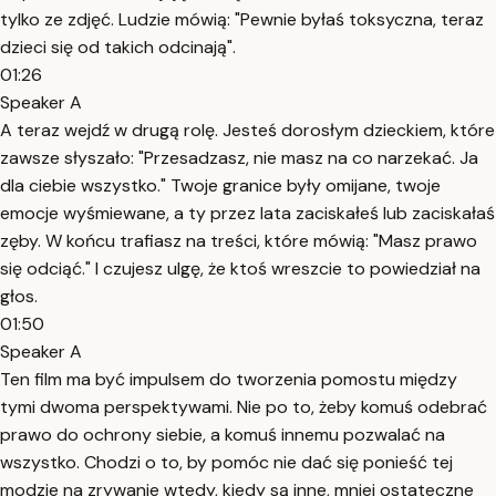
tylko ze zdjęć. Ludzie mówią: "Pewnie byłaś toksyczna, teraz
dzieci się od takich odcinają".
01:26
Speaker A
A teraz wejdź w drugą rolę. Jesteś dorosłym dzieckiem, które
zawsze słyszało: "Przesadzasz, nie masz na co narzekać. Ja
dla ciebie wszystko." Twoje granice były omijane, twoje
emocje wyśmiewane, a ty przez lata zaciskałeś lub zaciskałaś
zęby. W końcu trafiasz na treści, które mówią: "Masz prawo
się odciąć." I czujesz ulgę, że ktoś wreszcie to powiedział na
głos.
01:50
Speaker A
Ten film ma być impulsem do tworzenia pomostu między
tymi dwoma perspektywami. Nie po to, żeby komuś odebrać
prawo do ochrony siebie, a komuś innemu pozwalać na
wszystko. Chodzi o to, by pomóc nie dać się ponieść tej
modzie na zrywanie wtedy, kiedy są inne, mniej ostateczne