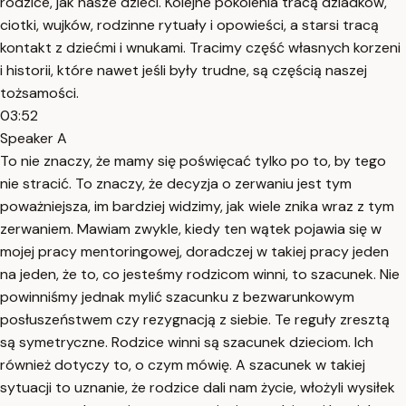
rodzice, jak nasze dzieci. Kolejne pokolenia tracą dziadków,
ciotki, wujków, rodzinne rytuały i opowieści, a starsi tracą
kontakt z dziećmi i wnukami. Tracimy część własnych korzeni
i historii, które nawet jeśli były trudne, są częścią naszej
tożsamości.
03:52
Speaker A
To nie znaczy, że mamy się poświęcać tylko po to, by tego
nie stracić. To znaczy, że decyzja o zerwaniu jest tym
poważniejsza, im bardziej widzimy, jak wiele znika wraz z tym
zerwaniem. Mawiam zwykle, kiedy ten wątek pojawia się w
mojej pracy mentoringowej, doradczej w takiej pracy jeden
na jeden, że to, co jesteśmy rodzicom winni, to szacunek. Nie
powinniśmy jednak mylić szacunku z bezwarunkowym
posłuszeństwem czy rezygnacją z siebie. Te reguły zresztą
są symetryczne. Rodzice winni są szacunek dzieciom. Ich
również dotyczy to, o czym mówię. A szacunek w takiej
sytuacji to uznanie, że rodzice dali nam życie, włożyli wysiłek