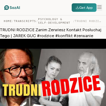
Get App
PSYCHOLOGY &
HOME
/
TRANSCRIPTS
/
/
TRUDNI RODZICE ZANIM ZERWIESZ KONTAKT POSŁUCHAJ TEGO | … — TRANSCRIPT
SELF-DEVELOPMENT
TRUDNI RODZICE Zanim Zerwiesz Kontakt Posłuchaj
Tego | JAREK GUC #rodzice #konflikt #zerwanie