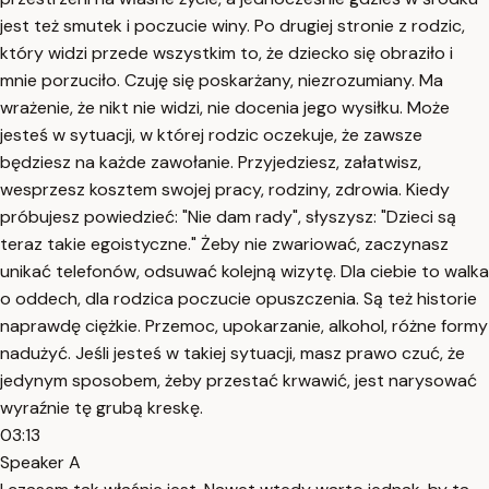
jest też smutek i poczucie winy. Po drugiej stronie z rodzic,
który widzi przede wszystkim to, że dziecko się obraziło i
mnie porzuciło. Czuję się poskarżany, niezrozumiany. Ma
wrażenie, że nikt nie widzi, nie docenia jego wysiłku. Może
jesteś w sytuacji, w której rodzic oczekuje, że zawsze
będziesz na każde zawołanie. Przyjedziesz, załatwisz,
wesprzesz kosztem swojej pracy, rodziny, zdrowia. Kiedy
próbujesz powiedzieć: "Nie dam rady", słyszysz: "Dzieci są
teraz takie egoistyczne." Żeby nie zwariować, zaczynasz
unikać telefonów, odsuwać kolejną wizytę. Dla ciebie to walka
o oddech, dla rodzica poczucie opuszczenia. Są też historie
naprawdę ciężkie. Przemoc, upokarzanie, alkohol, różne formy
nadużyć. Jeśli jesteś w takiej sytuacji, masz prawo czuć, że
jedynym sposobem, żeby przestać krwawić, jest narysować
wyraźnie tę grubą kreskę.
03:13
Speaker A