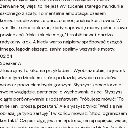
Zerwanie tej więzi to nie jest wyrzucenie starego mundurka
szkolnego z szafy. To mentalna amputacja, czasem
konieczna, ale zawsze bardzo emocjonalnie kosztowna. W
tym filmie chcę pokazać, kiedy naprawdę mamy pełne prawo
powiedzieć: "dalej tak nie mogę" i zrobić nawet bardzo
radykalny krok. A kiedy warto najpierw spróbować czegoś
innego, łagodniejszego, zanim spalimy wszystkie mosty.
02:54
Speaker A
Zilustrujmy to kilkoma przykładami. Wyobraź sobie, że jesteś
dorosłym dzieckiem, które po każdej wizycie u rodziców
wraca z poczuciem bycia gorszym. Słyszysz komentarze o
swoim wyglądzie, partnerze, o wychowaniu dzieci. Słyszysz
ciągłe porównywanie z rodzeństwem. Próbujesz mówić: "To
mnie rani, proszę, przestań." Ale słyszysz tylko: "Weź się nie
obrażaj, ja tylko żartuję." I w końcu mówisz: "Stop, ograniczam
kontakt." Czujesz ulgę, jest mniej stresu, mniej napięcia, więcej
przestrzeni na własne życie, a jednocześnie gdzieś w środku