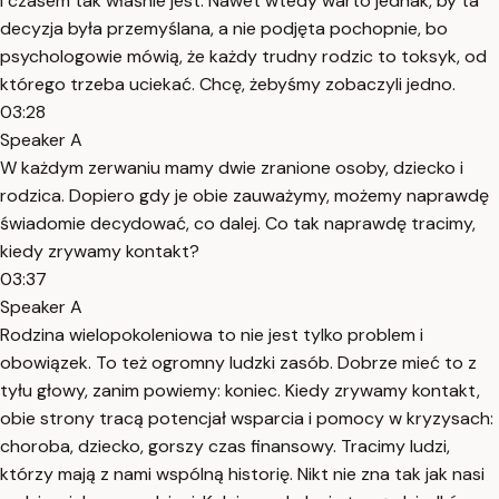
I czasem tak właśnie jest. Nawet wtedy warto jednak, by ta
decyzja była przemyślana, a nie podjęta pochopnie, bo
psychologowie mówią, że każdy trudny rodzic to toksyk, od
którego trzeba uciekać. Chcę, żebyśmy zobaczyli jedno.
03:28
Speaker A
W każdym zerwaniu mamy dwie zranione osoby, dziecko i
rodzica. Dopiero gdy je obie zauważymy, możemy naprawdę
świadomie decydować, co dalej. Co tak naprawdę tracimy,
kiedy zrywamy kontakt?
03:37
Speaker A
Rodzina wielopokoleniowa to nie jest tylko problem i
obowiązek. To też ogromny ludzki zasób. Dobrze mieć to z
tyłu głowy, zanim powiemy: koniec. Kiedy zrywamy kontakt,
obie strony tracą potencjał wsparcia i pomocy w kryzysach:
choroba, dziecko, gorszy czas finansowy. Tracimy ludzi,
którzy mają z nami wspólną historię. Nikt nie zna tak jak nasi