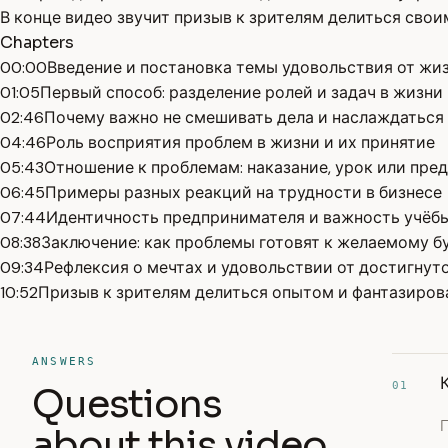
В конце видео звучит призыв к зрителям делиться свои
Chapters
00:00
Введение и постановка темы удовольствия от жи
01:05
Первый способ: разделение ролей и задач в жизни
02:46
Почему важно не смешивать дела и наслаждатьс
04:46
Роль восприятия проблем в жизни и их принятие
05:43
Отношение к проблемам: наказание, урок или пр
06:45
Примеры разных реакций на трудности в бизнесе
07:44
Идентичность предпринимателя и важность учёб
08:38
Заключение: как проблемы готовят к желаемому 
09:34
Рефлексия о мечтах и удовольствии от достигнут
10:52
Призыв к зрителям делиться опытом и фантазиров
ANSWERS
01
Questions
about this video