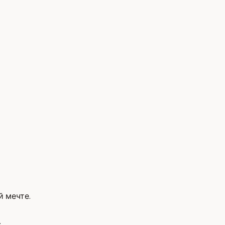
й мечте.
.