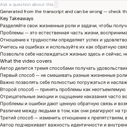
Generated from the transcript and can be wrong — check th
Key Takeaways
Разделяйте свои жизненные роли и задачи, чтобы получ
Проблемы — это естественная часть жизни, воспринима
Отношение к трудностям определяет успех и удовлетв
Учитесь на ошибках и используйте их как обратную связ
Позвольте себе наслаждаться жизнью здесь и сейчас, н
What the video covers
Автор делится тремя способами получать удовольствие
Первый способ — не смешивать разные жизненные роли 
Важно позволять себе полностью погружаться и наслаж
Второй способ — принять проблемы как неотъемлемую 
Отрицательные эмоции и ощущение наказания часто во
Проблемы и ошибки дают ценную обратную связь и возм
Различие между людьми в том, как они реагируют на тр
Третий способ — изменить отношение к препятствиям, 
Автор подчеркивает важность идентичности и внутренн