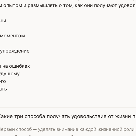
м опытом и размышлять о том, как они получают удовол
зни
я моментом
едупреждение
ы на ошибках
будущему
ого
ать
Какие три способа получать удовольствие от жизни 
Первый способ — уделять внимание каждой жизненной роли 