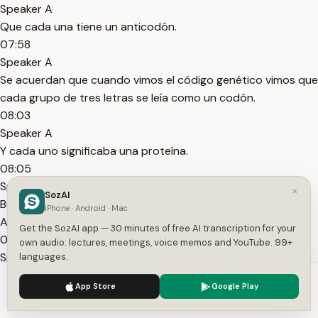
Speaker A
Que cada una tiene un anticodón.
07:58
Speaker A
Se acuerdan que cuando vimos el código genético vimos que
cada grupo de tres letras se leía como un codón.
08:03
Speaker A
Y cada uno significaba una proteína.
08:05
Speaker A
×
SozAI
Bueno, el codón va a ser la secuencia de tres que está en el
iPhone · Android · Mac
ARN.
Get the SozAI app — 30 minutes of free AI transcription for your
08:10
own audio: lectures, meetings, voice memos and YouTube. 99+
Speaker A
languages.
Y el anticodón va a ser la secuencia que está en el ARN de
We use cookies to enhance your experience.
Privacy Policy
App Store
Google Play
transferencia.
Accept
Settings
08:14