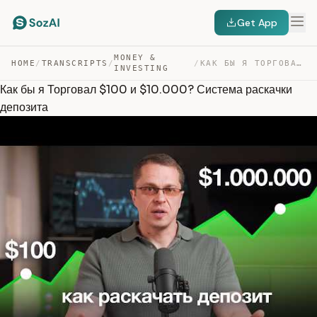
Get App
MONEY &
HOME
/
TRANSCRIPTS
/
/
КАК БЫ Я ТОРГОВАЛ $100 И $10.000? СИСТЕМА РАСКАЧКИ ДЕПО… — TRANSCRIPT
INVESTING
Как бы я Торговал $100 и $10.000? Система раскачки
депозита