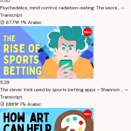
5:50
Psychedelics, mind control, radiation-eating: The secre… —
Transcript
677
1
Arabic
5:29
The clever trick used by sports betting apps – Shannon … —
Transcript
688
1
Arabic