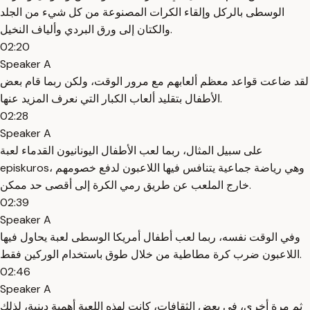
الوسطى بالركل وإلقاء الكرات المصنوعة من كل شيء من الجلد
والكتان إلى ورق البردي وألياف النخيل.
02:20
Speaker A
لقد ضاعت قواعد معظم ألعابهم مع مرور الوقت، ولكن ربما قام بعض
الأطفال بتقليد ألعاب الكبار التي نعرف المزيد عنها.
02:28
Speaker A
على سبيل المثال، ربما لعب الأطفال اليونانيون القدماء لعبة
episkuros، وهي رياضة جماعية يتنافس فيها اللاعبون لدفع خصومهم
خارج الملعب عن طريق رمي الكرة إلى أقصى حد ممكن.
02:39
Speaker A
وفي الوقت نفسه، ربما لعب أطفال أمريكا الوسطى لعبة يحاول فيها
اللاعبون ضرب كرة مطاطية من خلال طوق باستخدام الوركين فقط.
02:46
Speaker A
ثم مرة أخرى، في بعض الثقافات، كانت لهذه اللعبة أهمية دينية، لذلك