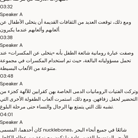
03:32
Speaker A
ومع ذلك، توقعت العديد من الثقافات القديمة أن يتخلى الأطفال عن
ألعابهم وألعابهم عندما يكبرون.
03:38
Speaker A
وصفت عبارة رومانية شائعة الطفل بأنه «يتخلى عن المكسرات» عند
تحمل مسؤولياته البالغة، حيث تم استخدام المكسرات في مجموعة
متنوعة من الألعاب البسيطة.
03:48
Speaker A
وتركت الفتيات الرومانيات الدمى الخاصة بهن كقرابين للآلهة كجزء من
التحضير لحفل زفافهن. ومع ذلك، استمرت ألعاب الطفولة الأخرى التي
تشبه تلك التي يتمتع بها الرجال والنساء حتى مرحلة البلوغ.
04:01
Speaker A
كان أحدهما، المسمى nucklebones، شائعًا في جميع أنحاء البحر
الأبيض المتوسط القديم. عادة ما تكون مصنوعة من عظام الكاحل