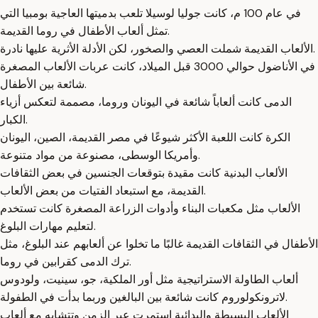
في عام 100 م، كانت جوليا لوسيلا تلعب بدميتها العاجية بومبيا التي
تمثل ألعاب الأطفال في روما القديمة.
الألعاب القديمة شملت العصي والصخور، لكن الأدلة الأثرية عليها نادرة.
في الأناضول حوالي 3000 قبل الميلاد، كانت عربات الألعاب المصغرة
شائعة بين الأطفال.
الدمى كانت ألعاباً شائعة في اليونان وروما، مصممة لتعكس أزياء
الكبار.
الكرة كانت اللعبة الأكثر شيوعًا في مصر القديمة، الصين، اليونان
وأمريكا الوسطى، مصنوعة من مواد متنوعة.
الألعاب البدنية كانت مقيدة بتوقعات الجنسين في بعض الثقافات
القديمة، مع استبعاد الفتيات من بعض الألعاب.
الألعاب مثل مكعبات البناء وأدوات الزراعة المصغرة كانت تستخدم
لتعليم مهارات البلوغ.
الأطفال في الثقافات القديمة غالبًا ما تخلوا عن ألعابهم عند البلوغ، مثل
ترك الدمى كقرابين في روما.
ألعاب الطاولة الاستراتيجية مثل أور الملكية، جو، سينيت، ولودوس
لاترونكولوروم كانت شائعة بين البالغين وربما بدأت في الطفولة.
الألعاب البسيطة والبدائية استمرت عبر الزمن وتتشابه مع ألعاب