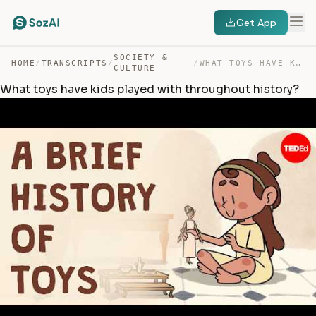
Get App
SOCIETY &
HOME
/
TRANSCRIPTS
/
/
WHAT TOYS HAVE KIDS PLAYED WITH THROUGHOUT HISTORY? — TRANSCRIPT
CULTURE
What toys have kids played with throughout history?