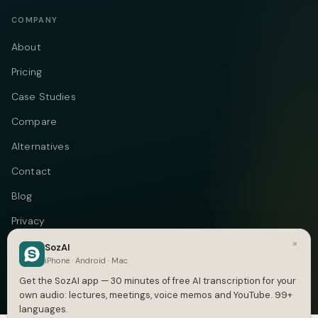
COMPANY
About
Pricing
Case Studies
Compare
Alternatives
Contact
Blog
Privacy
×
Terms
SozAI
iPhone · Android · Mac
DMCA
Get the SozAI app — 30 minutes of free AI transcription for your
own audio: lectures, meetings, voice memos and YouTube. 99+
languages.