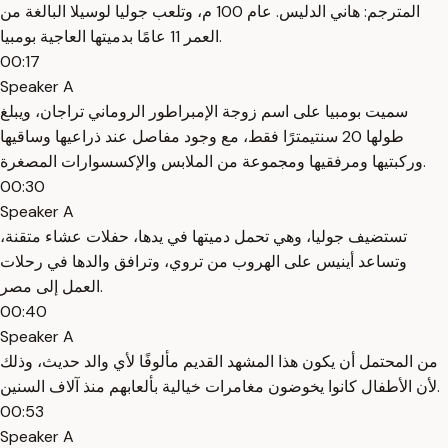
المترجم: هاني الدليس. عام 100 م، وتلعب جوليا لوسيلا البالغة من
العمر 11 عامًا بدميتها العاجية بومبيا.
00:17
Speaker A
سميت بومبيا على اسم زوجة الإمبراطور الروماني تراجان، ويبلغ
طولها 20 سنتيمترًا فقط، مع وجود مفاصل عند ذراعيها وساقيها
وركبتيها ومرفقيها ومجموعة من الملابس والإكسسوارات المصغرة.
00:30
Speaker A
تستضيف جوليا، وهي تحمل دميتها في يدها، حفلات عشاء متقنة،
وتساعد أينيس على الهروب من تروي، وترافق والدها في رحلات
العمل إلى مصر.
00:40
Speaker A
من المحتمل أن يكون هذا المشهد القديم مألوفًا لأي والد حديث، وذلك
لأن الأطفال كانوا يخوضون مغامرات خيالية بألعابهم منذ آلاف السنين.
00:53
Speaker A