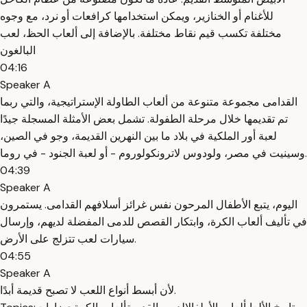
للأغنام أو الخنازير، ويمكن استخدامها كرافعات أو نرد، مع وجوه
مختلفة تكسب قيم نقاط مختلفة. بالإضافة إلى ألعاب الحظ، لعب
البالغون
04:16
Speaker A
القدامى مجموعة متنوعة من ألعاب الطاولة الإستراتيجية، والتي ربما
تم تقديمها خلال مرحلة الطفولة. تشمل بعض الأمثلة المسجلة جيدًا
لعبة أور الملكية في بلاد ما بين النهرين القديمة، وجو في الصين،
وسينيت في مصر، ولودوس لاترونكولوروم - أو لعبة الجنود - في روما.
04:39
Speaker A
اليوم، يتبع الأطفال المرحون نفس غرائز أسلافهم القدامى. يستمرون
في تأليف ألعاب الكرة، وابتكار القصص للدمى المفضلة لديهم، وإرسال
سيارات لعب تتزلج على الأرض.
04:55
Speaker A
لأن أبسط أنواع اللعب لا تصبح قديمة أبدًا.