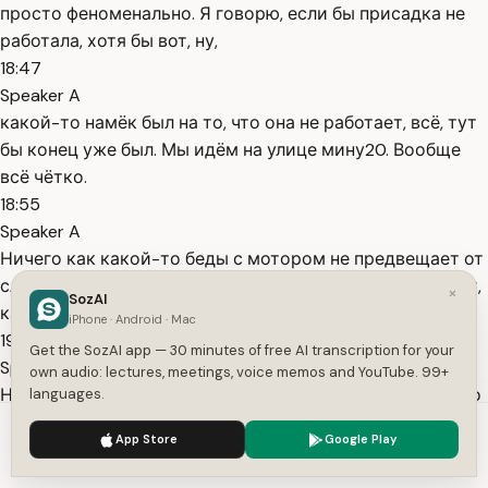
просто феноменально. Я говорю, если бы присадка не
работала, хотя бы вот, ну,
18:47
Speaker A
какой-то намёк был на то, что она не работает, всё, тут
бы конец уже был. Мы идём на улице мину20. Вообще
всё чётко.
18:55
Speaker A
Ничего как какой-то беды с мотором не предвещает от
слова совсем. В целом меня абсолютно всё устраивает,
×
SozAI
как машина ведётся.
iPhone · Android · Mac
19:20
Get the SozAI app — 30 minutes of free AI transcription for your
Speaker A
own audio: lectures, meetings, voice memos and YouTube. 99+
Нам осталось 133 км до точки, куда мы едем. Это ровно
languages.
1 ча 6 минут. Идём двадцатку, пять оборотов. Пока всё
We use cookies to enhance your experience.
Privacy Policy
App Store
Google Play
чётко. Температура в норме, давление в норме. Если бы
Accept
Settings
я был водителем грузовика и зимой увидел херачащую