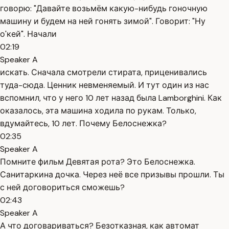
говорю: "Давайте возьмём какую-нибудь гоночную
машину и будем на ней гонять зимой". Говорит: "Ну
о'кей". Начали
02:19
Speaker A
искать. Сначала смотрели стирата, приценивались
туда-сюда. Ценник невменяемый. И тут один из нас
вспомнил, что у него 10 лет назад была Lamborghini. Как
оказалось, эта машина ходила по рукам. Только,
вдумайтесь, 10 лет. Почему Белоснежка?
02:35
Speaker A
Помните фильм Девятая рота? Это Белоснежка.
Санитаркина дочка. Через неё все призывы прошли. Ты
с ней договориться сможешь?
02:43
Speaker A
А что договариваться? Безотказная, как автомат