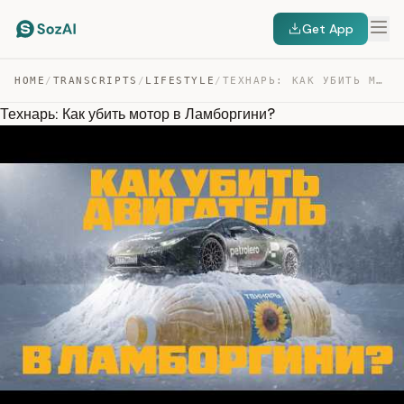
Get App
HOME
/
TRANSCRIPTS
/
LIFESTYLE
/
ТЕХНАРЬ: КАК УБИТЬ МОТОР В ЛАМБОРГИНИ? — TRANSCRIPT
Технарь: Как убить мотор в Ламборгини?