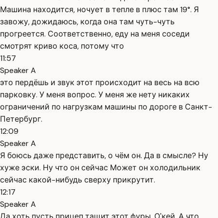
Машина находится, ночует в тепле в плюс там 19°. Я
завожу, дожидаюсь, когда она там чуть-чуть
прогреется. Соответственно, еду на меня соседи
смотрят криво коса, потому что
11:57
Speaker A
это пердёшь и звук этот происходит на весь на всю
парковку. У меня вопрос. У меня же нету никаких
ограничений по нагрузкам машины по дороге в Санкт-
Петербург.
12:09
Speaker A
Я боюсь даже представить, о чём он. Да в смысле? Ну
хуже эски. Ну что он сейчас Может он холодильник
сейчас какой-нибудь сверху прикрутит.
12:17
Speaker A
Да хоть пусть прицеп тащит этот фуры. О'кей. А что