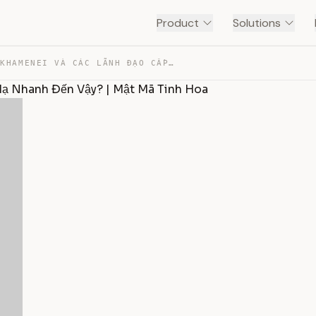
Product
Solutions
TẠI SAO ALI KHAMENEI VÀ CÁC LÃNH ĐẠO CẤP CAO IRAN BỊ HẠ… — TRANSCRIPT
Hạ Nhanh Đến Vậy? | Mật Mã Tinh Hoa