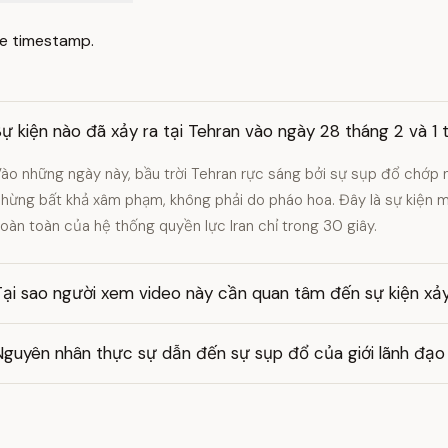
e timestamp.
Sự kiện nào đã xảy ra tại Tehran vào ngày 28 tháng 2 và 
ào những ngày này, bầu trời Tehran rực sáng bởi sự sụp đổ chớ
hừng bất khả xâm phạm, không phải do pháo hoa. Đây là sự kiện mà
oàn toàn của hệ thống quyền lực Iran chỉ trong 30 giây.
ại sao người xem video này cần quan tâm đến sự kiện xảy 
guyên nhân thực sự dẫn đến sự sụp đổ của giới lãnh đạo I