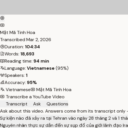
Mật Mã Tinh Hoa
Transcribed
Mar 2, 2026
Duration:
104:34
Words:
18,693
Reading time:
94 min
Language:
Vietnamese
(95%)
Speakers:
1
Accuracy:
95%
Vietnamese
Mật Mã Tinh Hoa
Transcribe a YouTube Video
Transcript
Ask
Questions
Ask about this video. Answers come from its transcript only
Sự kiện nào đã xảy ra tại Tehran vào ngày 28 tháng 2 và 1 t
Nguyên nhân thực sự dẫn đến sự sụp đổ của giới lãnh đạo Iran