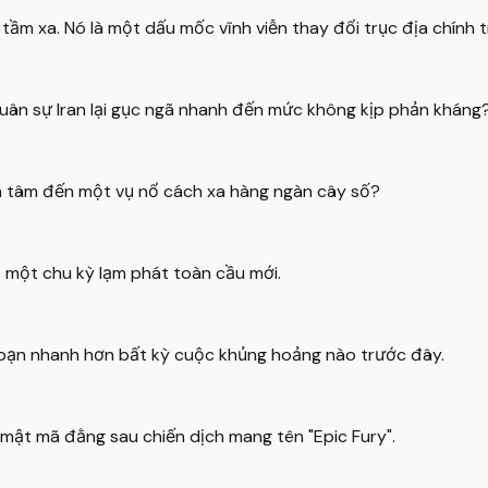
m xa. Nó là một dấu mốc vĩnh viễn thay đổi trục địa chính trị
quân sự Iran lại gục ngã nhanh đến mức không kịp phản kháng
an tâm đến một vụ nổ cách xa hàng ngàn cây số?
ạt một chu kỳ lạm phát toàn cầu mới.
a bạn nhanh hơn bất kỳ cuộc khủng hoảng nào trước đây.
mật mã đằng sau chiến dịch mang tên "Epic Fury".