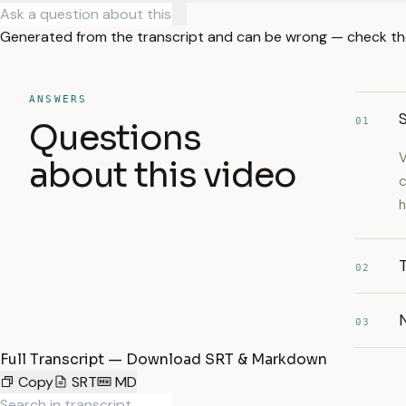
Generated from the transcript and can be wrong — check th
ANSWERS
01
Questions
V
about this video
c
h
T
02
N
03
Full Transcript — Download SRT & Markdown
Copy
SRT
MD