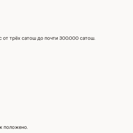
ас от трёх сатош до почти 300.000 сатош.
ак положено.