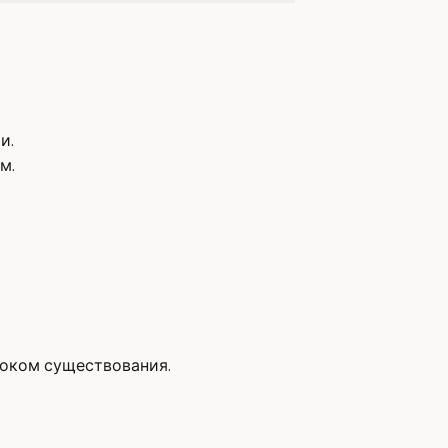
и.
м.
роком существования.