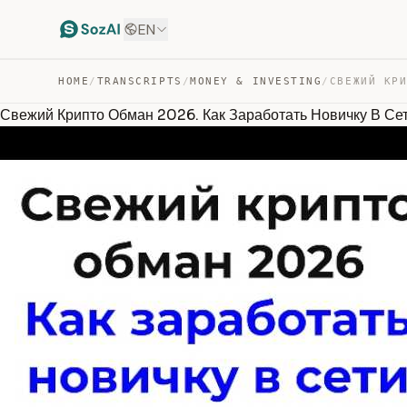
EN
HOME
/
TRANSCRIPTS
/
MONEY & INVESTING
/
Свежий Крипто Обман 2026. Как Заработать Новичку В Се