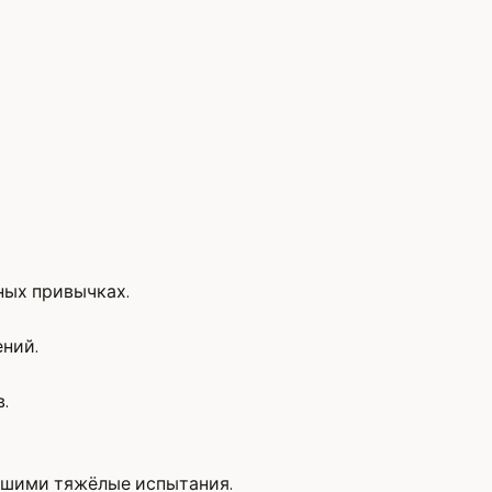
ных привычках.
ений.
.
вшими тяжёлые испытания.