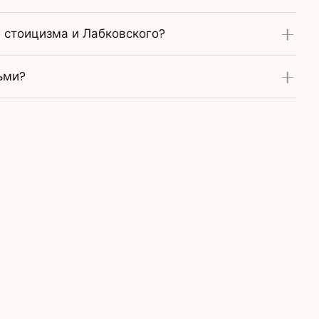
е стоицизма и Лабковского?
ьми?