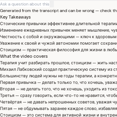
Generated from the transcript and can be wrong — check th
Key Takeaways
Стоические привычки эффективнее длительной терапии,
Изменение ежедневных привычек меняет мышление, чувс
Честность с собой и окружающими — ключ к здоровым
Уважение к своей и чужой автономии помогает сохран
Стоицизм — практическая философия для жизни в любых
What the video covers
Терапия учит разбирать прошлое, стоицизм — жить нас
Михаил Лабковский создал практическую систему из с
Большинству людей нужны не годы терапии, а конкрет
Первая привычка — делать только то, что хочешь, уваж
Вторая — не делать того, что не хочешь, уходить из то
Третья — сразу говорить, если что-то не нравится, что
Четвёртая — не давать непрошенных советов, уважая ч
Пятая — не обдумывать заранее каждое слово, избавля
Стоицизм — это система для активной жизни и внутре