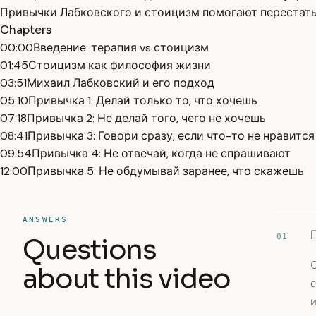
Привычки Лабковского и стоицизм помогают перестать
Chapters
00:00
Введение: терапия vs стоицизм
01:45
Стоицизм как философия жизни
03:51
Михаил Лабковский и его подход
05:10
Привычка 1: Делай только то, что хочешь
07:18
Привычка 2: Не делай того, чего не хочешь
08:41
Привычка 3: Говори сразу, если что-то не нравится
09:54
Привычка 4: Не отвечай, когда не спрашивают
12:00
Привычка 5: Не обдумывай заранее, что скажешь
ANSWERS
01
Questions
С
about this video