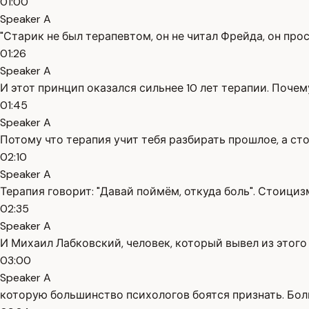
01:00
Speaker A
"Старик не был терапевтом, он не читал Фрейда, он прос
01:26
Speaker A
И этот принцип оказался сильнее 10 лет терапии. Почем
01:45
Speaker A
Потому что терапия учит тебя разбирать прошлое, а ст
02:10
Speaker A
Терапия говорит: "Давай поймём, откуда боль". Стоициз
02:35
Speaker A
И Михаил Лабковский, человек, который вывел из этого
03:00
Speaker A
которую большинство психологов боятся признать. Бол