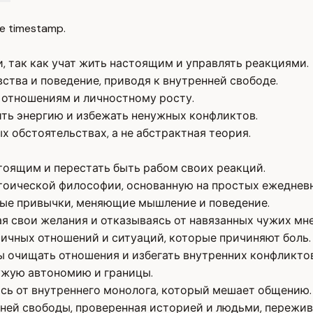
e timestamp.
 так как учат жить настоящим и управлять реакциями.
тва и поведение, приводя к внутренней свободе.
 отношениям и личностному росту.
ить энергию и избежать ненужных конфликтов.
 обстоятельствах, а не абстрактная теория.
тоящим и перестать быть рабом своих реакций.
тоической философии, основанную на простых ежеднев
ные привычки, меняющие мышление и поведение.
ая свои желания и отказываясь от навязанных чужих мн
ксичных отношений и ситуаций, которые причиняют боль.
бы очищать отношения и избегать внутренних конфликтов
ужую автономию и границы.
ясь от внутреннего монолога, который мешает общению.
нней свободы, проверенная историей и людьми, пережи