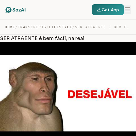
Get App
HOME
/
TRANSCRIPTS
/
LIFESTYLE
/
SER ATRAENTE É BEM FÁCIL, NA REAL — TRANSCRIPT
SER ATRAENTE é bem fácil, na real