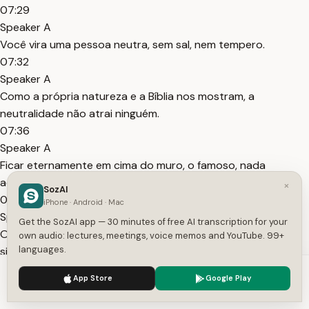
07:29
Speaker A
Você vira uma pessoa neutra, sem sal, nem tempero.
07:32
Speaker A
Como a própria natureza e a Bíblia nos mostram, a
neutralidade não atrai ninguém.
07:36
Speaker A
Ficar eternamente em cima do muro, o famoso, nada
acontece feijoada.
×
SozAI
07:40
iPhone · Android · Mac
Speaker A
Get the SozAI app — 30 minutes of free AI transcription for your
O jogo de ser uma pessoa atraente não é ser perfeito, mas
own audio: lectures, meetings, voice memos and YouTube. 99+
languages.
sim coerente com o seu estilo de vida.
07:45
We use cookies to enhance your experience.
Privacy Policy
App Store
Google Play
Speaker A
Accept
Settings
Fazendo o que você gosta, o que você quer visando a sua