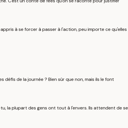
the. C'est un conte de fées qu'on se raconte pour justifier
appris à se forcer à passer à l'action, peu importe ce qu'elles
éfis de la journée ? Bien sûr que non, mais ils le font
u, la plupart des gens ont tout à l'envers. Ils attendent de se