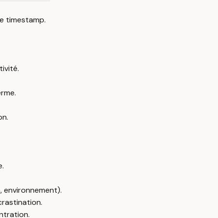
e timestamp.
.
ivité.
erme.
on.
e.
n, environnement).
rastination.
ntration.