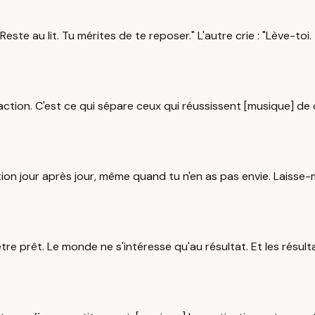
Reste au lit. Tu mérites de te reposer." L'autre crie : "Lève-to
 l'action. C'est ce qui sépare ceux qui réussissent [musique] d
l'action jour après jour, même quand tu n'en as pas envie. Lais
re prêt. Le monde ne s'intéresse qu'au résultat. Et les résult