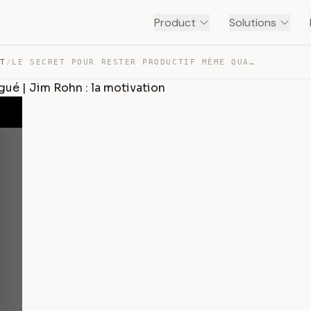
Product
Solutions
NT
/
LE SECRET POUR RESTER PRODUCTIF MÊME QUAND ON EST FATIG… — TRANSCRIPT
gué | Jim Rohn : la motivation