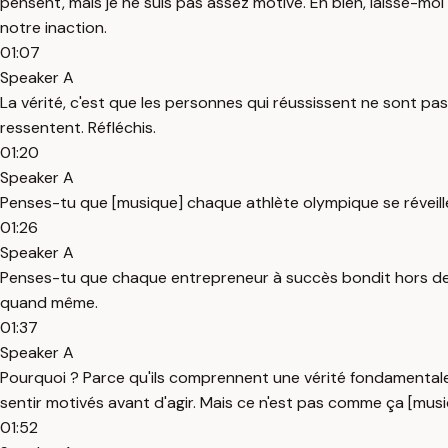
pensent, mais je ne suis pas assez motivé. Eh bien, laisse-moi
notre inaction.
01:07
Speaker A
La vérité, c'est que les personnes qui réussissent ne sont pas 
ressentent. Réfléchis.
01:20
Speaker A
Penses-tu que [musique] chaque athlète olympique se réveille
01:26
Speaker A
Penses-tu que chaque entrepreneur à succès bondit hors de so
quand même.
01:37
Speaker A
Pourquoi ? Parce qu'ils comprennent une vérité fondamentale. L
sentir motivés avant d'agir. Mais ce n'est pas comme ça [mus
01:52