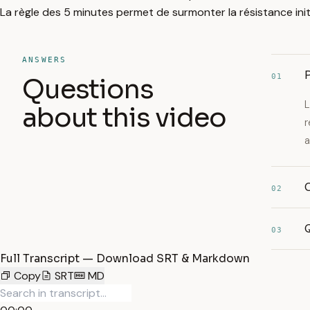
La règle des 5 minutes permet de surmonter la résistance initi
ANSWERS
01
Questions
L
about this video
r
a
C
02
Q
03
Full Transcript — Download SRT & Markdown
Copy
SRT
MD