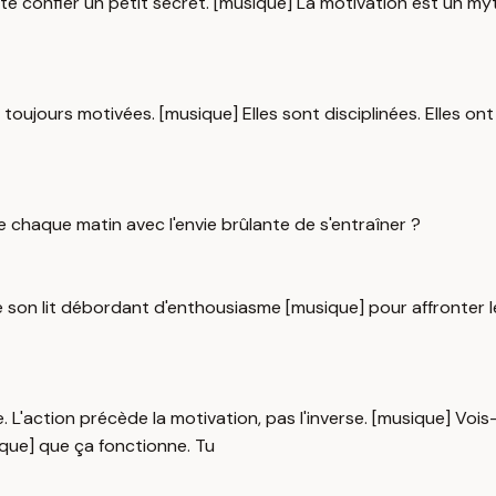
 te confier un petit secret. [musique] La motivation est un my
toujours motivées. [musique] Elles sont disciplinées. Elles ont 
 chaque matin avec l'envie brûlante de s'entraîner ?
n lit débordant d'enthousiasme [musique] pour affronter les d
'action précède la motivation, pas l'inverse. [musique] Vois-t
ique] que ça fonctionne. Tu