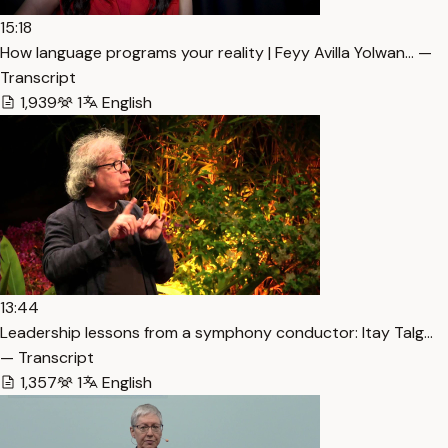
15:18
How language programs your reality | Feyy Avilla Yolwan… —
Transcript
1,939
1
English
13:44
Leadership lessons from a symphony conductor: Itay Talg…
— Transcript
1,357
1
English