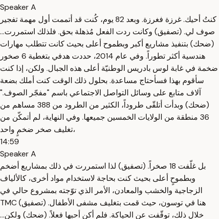
Speaker A
كنتُ أحيك. غرزة فغرزة. وبعد 82 يوم، كُنت قد أتممت أول مهمة تفجير
صوف لي. (تصفيق) وكانت ردت الفعل مُذهلة بحق. فلذلك استمررت...
(ضحك) بتنفيذ مشاريع أكبر وبطموح أعلى بحيث كانت تتطلب مهارات
هندسية أكثر تطوراً. وفي عام 2014، حددت هدفي بتغطية 6 صخور
ضخمة في غابة لوس بادريس الوطنيّة أعلى هذه الجبال. ولكن، إذا كنت
سأقوم بهذا فسأحتاج مساعدة. بحلول ذلك الوقت كنت أملك بضعة
آلاف متابع على وسائل التواصل الاجتماعي باسم "مفجّر الصوف."
(ضحك) وبدأت أتلقّى طروداً، الكثير من الطرود من 388 مساهم من
36 منطقة من الولايات الخمسين جميعها. وفي النهاية، لم أتمكّن من
تغليف صخر ضخمٍ واحد،
14:59
Speaker A
بل غلّفت 18 صخراً. (تصفيق) لذا استمررت في ذلك بمشاريع أضخم
وبطموحٍ أعلى بحيث كنت بحاجة لاستخدام مواد أخرى، كالألياف
الزجاجية والخشب والمعادن، الأمر الذي توّجته بمشروع حالي في
TMC هنا في توسون، حيث قمت بتغليف مشفى الأطفال. (تصفيق)
خلال ذلك، توقّفت عن الحياكة. فلم أكن أحبها فعلاً. (ضحك) ولكن...