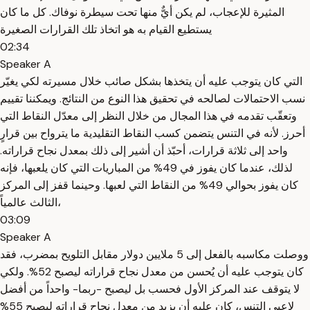
المثيرة للإعجاب، لم يكن أيٌّ منها تحت سيطرة نوفاك. كل ما كان
يستطيع القيام به هو اتخاذ تلك القرارات الصغيرة
02:34
Speaker A
التي كان يتوجب عليه أن يتخذها بشكل صائب خلال مسيرته لكي يغيّر
نسب الاحتمالات لصالحه في تحقيق هذا النوع من النتائج. ويمكننا تقييم
وتعقّب تقدمه في هذا المجال من خلال النظر إلى معدّل النقاط التي
أحرز. لأنه في التنس يتضمن كسب النقاط التقليدية ما يترواح بين قرارٍ
واحد إلى ثلاثة قرارات، أحبّذ أن أشير إلى ذلك بمعدل نجاح قراراته.
لذلك، عندما كان يفوز في 49% من المباريات التي كان يلعبها، فإنه
كان يفوز بحوالي 49% من النقاط التي لعبها. وحينما قفز إلى المركز
الثالث عالمياً،
03:09
Speaker A
ووصلت مكاسبه بالفعل إلى 5 ملايين دولار مقابل التلويح بمضرب، فقد
كان يتوجب عليه أن يُحسن من معدل نجاح قراراته ليصبح 52%. ولكي
لا يتوقف عند المركز الأول فحسب بل ليصبح -ربما- واحداً من أفضل
لاعبي التنس، كان عليه أن يزيد من معدل نجاح قراراته ليصبح 55%