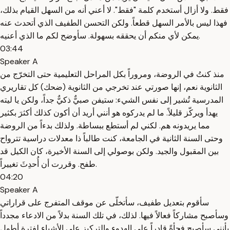
فقط. ولا أزال أستخدم كلمة "فقط". لا أعني أنه من السهل القيام بذلك،
فهذا ليس بالأمر السهل قطعاً. ولكن التحسن الطفيف الذي أتحدث عنه
يمكن لأي منكم أن يحققه بسهولة. سأوضح لكم ما الذي أعنيه.
03:44
Speaker A
منذ كنتُ في الروضة، ومروراً بكل المراحل التعليمية حتى التخرّج من
الثانوية نعم، إنها صورتي عند تخرجي من الثانوية (ضحك) كل تقاريري
المدرسية تُشير إلى نفس الشيء: ستيفن صبيٌّ ذكيٌّ جداً، ولكن يا ليته
يهدأ ويركّز قليلاً. ما لم يدركوه هو أنني أريد أن أكون كذلك أكثرَ بكثير
مما يريدونه هم. لكني لم أستطع ببساطة. ولذلك بدءاً من الروضة
وحتى السنة الثانية في الجامعة، كنت طالباً ذا معدلات دراسية تترواح
بين المقبول والجيد. ولكن بوصولي إلى السنة الأخيرة، كان الكيل قد
طفح. وقررت أن أُحدِثَ تغييراً.
04:20
Speaker A
سأقوم بتعديل طفيف، سأتخلّى عن موقف المتفرج على قراراتي
وسأصبح مشاركاً فعالاً فيها. لذلك، في تلك السنة بدلاً من الادعاء مجدداً
بأنني سأصبح فجأةً قادراً على الهدوء والتركيز على الأشياء لفترة أطول