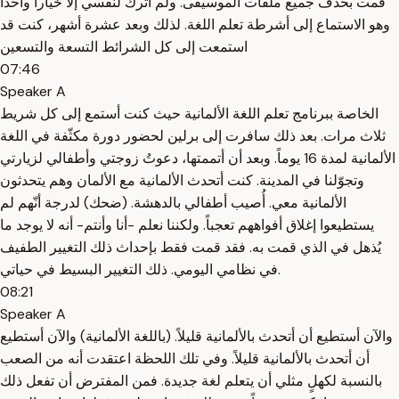
قمت بحذف جميع ملفات الموسيقى. ولم أترك لنفسي إلا خياراً واحداً
وهو الاستماع إلى أشرطة تعلم اللغة. لذلك وبعد عشرة أشهر، كنت قد
استمعت إلى كل الشرائط التسعة والتسعين
07:46
Speaker A
الخاصة ببرنامج تعلم اللغة الألمانية حيث كنت أستمع إلى كل شريط
ثلاث مرات. بعد ذلك سافرت إلى برلين لحضور دورة مكثّفة في اللغة
الألمانية لمدة 16 يوماً. وبعد أن أتممتها، دعوتُ زوجتي وأطفالي لزيارتي
وتجوّلنا في المدينة. كنت أتحدث الألمانية مع الألمان وهم يتحدثون
الألمانية معي. أُصيب أطفالي بالدهشة. (ضحك) لدرجة أنّهم لم
يستطيعوا إغلاق أفواههم تعجباً. ولكننا نعلم -أنا وأنتم- أنه لا يوجد ما
يُذهل في الذي قمت به. فقد قمت فقط بإحداث ذلك التغيير الطفيف
في نظامي اليومي. ذلك التغيير البسيط في حياتي.
08:21
Speaker A
والآن أستطيع أن أتحدث بالألمانية قليلاً. (باللغة الألمانية) والآن أستطيع
أن أتحدث بالألمانية قليلاً. وفي تلك اللحظة اعتقدت أنه من الصعب
بالنسبة لكهلٍ مثلي أن يتعلم لغة جديدة. فمن المفترض أن تفعل ذلك