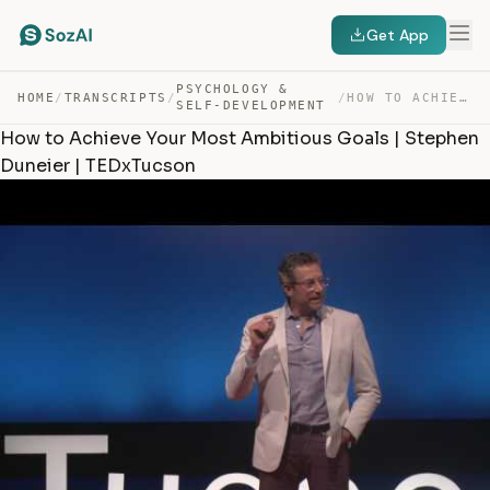
Get App
PSYCHOLOGY &
HOME
/
TRANSCRIPTS
/
/
HOW TO ACHIEVE YOUR MOST AMBITIOUS GOALS | STEPHEN DUNE… — TRANSCRIPT
SELF-DEVELOPMENT
How to Achieve Your Most Ambitious Goals | Stephen
Duneier | TEDxTucson