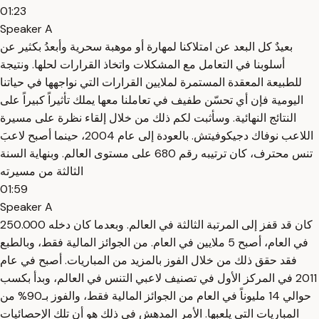
01:23
Speaker A
بعيدٌ كل البعد عن امتلاكنا لمهارة أو موهبة سحرية وأبعدُ بكثير عن
أسلوبنا في التعامل مع المشكلات واتخاذ القرارات لحلها. ونتيجة
للطبيعة المعقدة المستمرة لملايين القرارات التي نواجهها في حياتنا
اليومية فإن أي تحسّن طفيف في تعاملنا معها يملك تأثيراً كبيراً على
النتائج النهائية. وسأثبت لكم ذلك من خلال إلقاء نظرة على مسيرة
اللاعب نوفاك دجيكوفيتش. بالعودة إلى عام 2004، حينما أصبح لاعبَ
تنس محترف، كان ترتيبه رقم 680 على مستوى العالم. وبنهاية السنة
الثالثة من مسيرته
01:59
Speaker A
كان قد قفز إلى المرتبة الثالثة في العالم. وبعدما كان دخله 250.000
في العام، أصبح 5 ملايين في العام. من الجوائز المالية فقط، وبالطبع
فقد حقق ذلك من خلال الفوز بالمزيد من المباريات. أصبح في عام
2011 في المركز الأول في تصنيف لاعبي التنس في العالم، وبدأ بكسب
حوالي 14 مليوناً في العام من الجوائز المالية فقط، والفوز بـ90% من
المباريات التي يلعبها. الأمر المدهش في ذلك هو أن تلك الإحصائيات