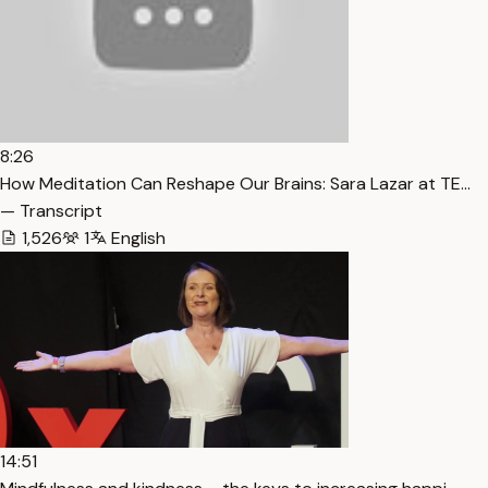
8:26
How Meditation Can Reshape Our Brains: Sara Lazar at TE…
— Transcript
1,526
1
English
14:51