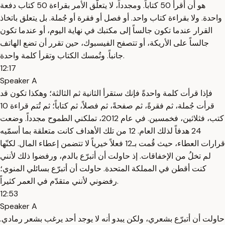
هو أن أقرأ 50 كتاباً. ومجدداً، لا يتعلّق الأمر بقراءة 50 كتاب دفعة
واحدة. ولا بقراءة كتاب واحد. أو فصل أو فقرة أو جُملة. بل يتعلق باتخاذ
القرار عندما تكون جالساً إلى مكتبك في نهاية اليوم، أو عندما تكون
جالساً على الأريكة، أو تتصفح الفيسبوك، حين تقرر أن تضع الهاتف
جانباً. وتُمسك الكتاب وتقرأ كلمة واحدة.
12:17
Speaker A
فإذا قرأت كلمة واحدةً فإنك ستقرأ الثانية ثم الثالثة؛ وهكذا تكون قد
قرأت جُملة، ثم فقرةً، ثم صفحةً، ثم فصلاً، ثم كتاباً؛ ثم تُتم قراءة 10
كتب، فثلاثين، فخمسين. في عام 2012، تملكني الطموح مجدداً. وضعت
24 هدفاً لذلك العام. 12 من تلك الأهداف كانت متعلقة بما أسمّيه
قرارات العطاء، حيث قُمت بـ12 فعلاً خيرياً لا تتضمن إعطاء المال. لكنّها
لم تخلُ من الإخفاقات. إذ حاولت أن أتبرّع بالدم، ورفضوا ذلك لأنني
كنت أقطن في المملكة المتحدة. حاولت أن أتبرّع بسائلي المنوي؛
رفضوني لأنني متقدّم في العمر كثيراً.
12:53
Speaker A
حاولت أن أتبرّع بشعري، ولكن يبدو أنه لا يوجد أحد يرغب بشعر رمادي.