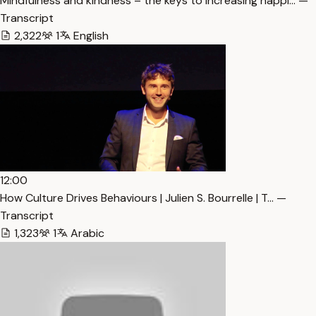
Mindfulness and kindness – the keys to increasing happi… —
Transcript
2,322
1
English
12:00
How Culture Drives Behaviours | Julien S. Bourrelle | T… —
Transcript
1,323
1
Arabic