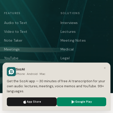
FEATURES
SOLUTIONS
Audio to Text
Interviews
Video to Text
Lectures
Note Taker
Meeting Notes
Meetings
Medical
YouTube
Legal
Podcasts
Voice Memos
×
SozAI
iPhone · Android · Mac
Languages
AI Writer
Get the SozAI app — 30 minutes of free AI transcription for your
Summarizer
own audio: lectures, meetings, voice memos and YouTube. 99+
languages.
Audio Translate
We use cookies to enhance your experience.
Privacy Policy
App Store
Video Translate
Google Play
Accept
Settings
Text to Speech