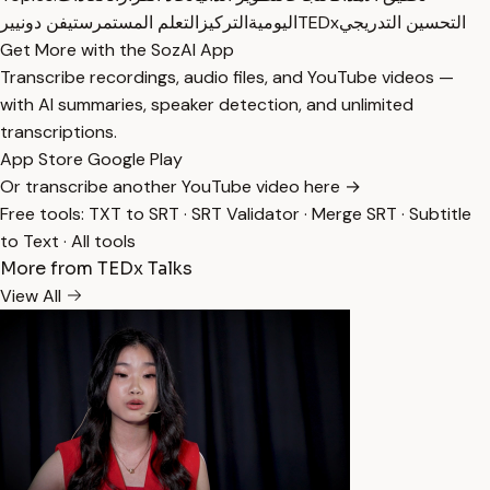
التحسين التدريجي
TEDx
اليومية
التركيز
التعلم المستمر
ستيفن دونيير
Get More with the SozAI App
Transcribe recordings, audio files, and YouTube videos —
with AI summaries, speaker detection, and unlimited
transcriptions.
App Store
Google Play
Or transcribe another YouTube video here →
Free tools:
TXT to SRT
·
SRT Validator
·
Merge SRT
·
Subtitle
to Text
·
All tools
More from TEDx Talks
View All