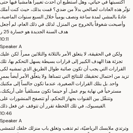
اكتسبتها في حياتي، وهل أستطيع أن أُحدث تغييراً هامشياً فيها حتى
تؤثّر هذه العادات لصالحي بدلاً من ضدي؟ قمت بذلك، حيث كنت أملك
عادةً بالمشي لمدة ساعة ونصف يومياً خلال السبع سنوات الماضية،
وأصبحت شغوفاً بالخروج من المنزل. لذلك في ذلك العام، لم أجعل
هدف السنة الجديدة هو خسارة 25 ر
10:11
Speaker A
ولكن في الحقيقة، لا يتعلق الأمر بالثلاثة والثلاثين ممراً. لكن عليك
تجزئة هذا الهدف الكبير إلى قرارات بسيطة يسهل التحكم بها، تلك
القرارات التي يجب أن تكون صائبة طوال الطريق الذي تمشيه لكى
تزيد من احتمال تحقيقك للنتائج التي تتمناها. ولا يتعلّق الأمر أيضاً بممرٍ
واحد. بل بتلك القرارات الصغيرة، عندما تكون جالساً إلى مكتبك
مسترخياً في نهاية يوم عمل. أو حينما تكون مستلقياً على أريكتك،
وتتنقّل بين القنوات بجهاز التحكم، أو تتصفح المنشورات على
الفيسبوك، في تلك اللحظة تقرر أن تتوقف عن فعل ذلك.
10:46
Speaker A
وترتدي ملابسك الرياضيّة، ثم تذهب وتغلق باب منزلك خلفك لتتمشى