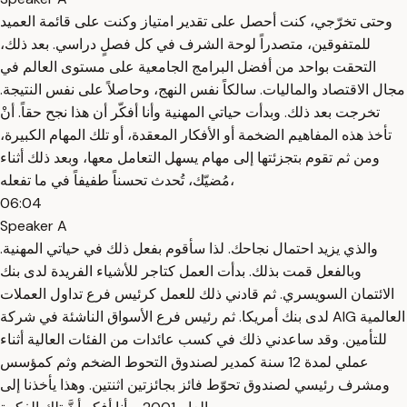
وحتى تخرّجي، كنت أحصل على تقدير امتياز وكنت على قائمة العميد
للمتفوقين، متصدراً لوحة الشرف في كل فصلٍ دراسي. بعد ذلك،
التحقت بواحد من أفضل البرامج الجامعية على مستوى العالم في
مجال الاقتصاد والماليات. سالكاً نفس النهج، وحاصلاً على نفس النتيجة.
تخرجت بعد ذلك. وبدأت حياتي المهنية وأنا أفكّر أن هذا نجح حقاً. أنْ
تأخذ هذه المفاهيم الضخمة أو الأفكار المعقدة، أو تلك المهام الكبيرة،
ومن ثم تقوم بتجزئتها إلى مهام يسهل التعامل معها، وبعد ذلك أثناء
مُضيّك، تُحدث تحسناً طفيفاً في ما تفعله،
06:04
Speaker A
والذي يزيد احتمال نجاحك. لذا سأقوم بفعل ذلك في حياتي المهنية.
وبالفعل قمت بذلك. بدأت العمل كتاجر للأشياء الفريدة لدى بنك
الائتمان السويسري. ثم قادني ذلك للعمل كرئيس فرع تداول العملات
لدى بنك أمريكا. ثم رئيس فرع الأسواق الناشئة في شركة AIG العالمية
للتأمين. وقد ساعدني ذلك في كسب عائدات من الفئات العالية أثناء
عملي لمدة 12 سنة كمدير لصندوق التحوط الضخم وثم كمؤسس
ومشرف رئيسي لصندوق تحوّط فائز بجائزتين اثنتين. وهذا يأخذنا إلى