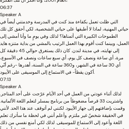
العام 2001، وأنا أفكر أنَّ تلك الفكرة،
06:37
Speaker A
التي ظلت تعمل بكفاءة منذ كنت في المدرسة وخدمتني أيضاً في
حياتي المهنية، لماذا لا أطبقها على حياتي الشخصية، لكي أحقق كل تلك
الطموحات الكبيرة التي أتمناها؟ لذلك وفي يومٍ ما وأنا أمشي إلى
العمل، وبينما كنت أقوم بهذا العمل الرتيب بالمشي من بداية متنزه هايد
إلى نهايته، في مدينة لندن. كان ذلك يستغرق حوالي 45 دقيقة كل
مرة، أي ساعة ونصف كل يوم، أي سبع ساعات ونصف في الأسبوع،
أي 30 ساعة في الشهر، و360 ساعة في السنة، أهدرها -رغم أنّي
أكون يقظاً- في الاستماع إلى الموسيقى على الأيبود.
07:13
Speaker A
لذلك أثناء عودتي من العمل في أحد الأيام عرّجت على أحد المتاجر.
واشتريت 33 قرصاً مضغوطاً من برنامج بمسلر لتعلم اللغة الألمانية.
وقمت بإضافتهم إلى جهاز الأيبود. لكنني لم أتوقف عند هذا الحد. لأنني
في الحقيقة شخصٌ غير ملتزم. وأعلم أنني في لحظة ما سأترك تعلم
اللغة وأعود إلى الاستماع للموسيقى. لذلك لكي أمنع نفسي من ذلك