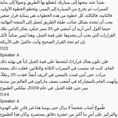
بعيداً عنه. متجهاً إلى سيارتك لتقطع بها الطريق وصولاً إلى بداية
الممرات. ثم تخرج من السيارة إلى الممر، وتخطو الخطوة الأولى،
فالثانية، فالثالثة. كل خطوة من هذه الخطوات هي بمثابة قرار صغير
يجب أن تتخذه بشكل صائب طيلة الطريق لتصل إلى النتيجة النهائية.
حينما أقول أنني أريد أن أمشي في 33 ممر جبلي، يفكر الناس بتلك
القرارات التي يجب أن يتخذوها على قمة الجبل، وهذا ليس صائباً. لأنك
إن لم تتخذ القرار الصحيح وأنت جالسٌ على الأريكة،
11:22
Speaker A
فلن تكون هناك قراراتٌ لتتخذها على قمة الجبل. إذاً في نهاية ذلك
العام، كنت قد مشيت في الممرات الثلاثة والثلاثين. فعلت ذلك بضعة
مرات. حتى أنني قمت بالمشي في الريف أيضاً. فقدت 25 رطلاً،
وأنهيت العام بالمشاركة في أصعب نصف ماراثون في العالم من مدينة
بيير حتى قمّة الجبل. في عام 2009، تملكني الطموح
11:44
Speaker A
طُموحٌ أصاب شخصاً لا يزال حتى يومنا هذا غير قادرٍ على الهدوء
والتركيز على أمرٍ ما أكثر من عشرة دقائق مستمرة. وكان هذا الطموح