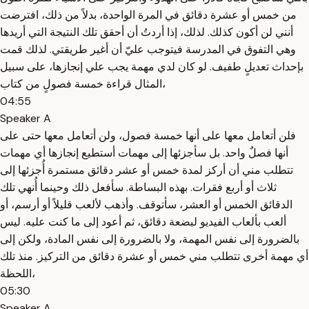
من خمس أو عشرة دقائق في المرة الواحدة، بدلاً من ذلك، افترضت
أنني لن أكون كذلك. لذلك، إذا أردتُ أن أحقق تلك النتيجة التي أريدها
وهي التفوق في المدرسة فيتوجب عليّ أن أغير طريقتي. لذلك قمت
بإحداث تعديلٍ طفيف. لو كان لدي مهمة يجب علي إنجازها، على سبيل
المثال قراءة خمسة فصولٍ من كتاب،
04:55
Speaker A
فلن أتعامل معها على أنها خمسة فصول، ولن أتعامل معها حتى على
أنها فصلٌ واحد. بل سأجزئها إلى مهمات أستطيع إنجازها أي مهمات
تتطلب مني أن أركز لمدة خمس أو عشر دقائق مستمرة أُجزئها إلى
ثلاث أو أربع فقرات. بهذه البساطة. سأفعل ذلك وحينما أُنهي تلك
الدقائق الخمس أو العشر، سأتوقف. وأذهب لألعب قليلاً أو أرسم، أو
ألعب بألعاب الفيديو لبضعة دقائق، ثم أعود إلى ما كنت عليه. ليس
بالضرورة إلى نفس المهمة، ولا بالضرورة إلى نفس المادة، ولكن إلى
أي مهمة أخرى تتطلب مني خمس أو عشرة دقائق من التركيز. منذ تلك
اللحظة،
05:30
Speaker A