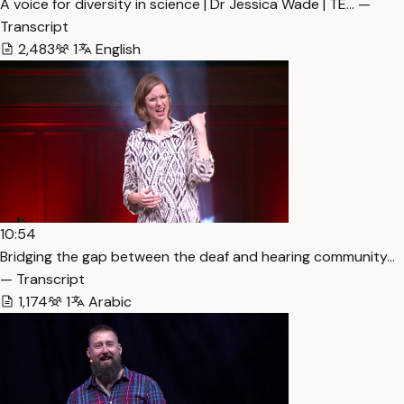
A voice for diversity in science | Dr Jessica Wade | TE… —
Transcript
2,483
1
English
10:54
Bridging the gap between the deaf and hearing community…
— Transcript
1,174
1
Arabic