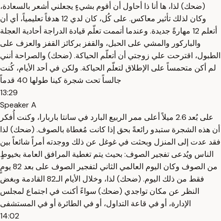
(ضحك) لذا، ها أنا ذا أحاول أن أقوم بشيءٍ يجعلني أشعر بالسعادة،
وكان لذلك تأثير معاكس. على كُل، كان لدي 12 هدفاً تعليمياً، أي أن
أتعلم 12 مهارةً جديدة. وعندما أتممت تعلّم قيادة الدراجة أحادية العجلة
والباركور والمشي على الحبل، والقفز بركائز القفز والعزف على
الطبول، اقترحت علي زوجتي أن أتعلّم الحياكة. (ضحك) والصراحة أنني
لم أكن متحمساً على الإطلاق لتعلّم الحياكة. ولكن في أحد الأيام، كُنت
جالساً تحت شجرة كينا طولها 40 قدماً
13:29
Speaker A
على بُعد 2.6 ميلاً أعلى ممر الربيع البارد في سانتا باربارا، وكنت أُفكر
أن هذه الشجرة ستبدو رائعةً بحق إذا كانت مُغطاة بالصوف. (ضحك) لذا
فقد عدت إلى المنزل وبحثت في غوغل عن ذلك ووجدته أمراً شائعاً بين
الناس ويُدعى تفجير الصوف: بحيث يتم تغطية المرافق العامة بخيوطٍ
من الصوف وكان اليوم العالمي الثاني لتفجير الصوف على بعد 82 يومٍ
فقط من ذلك اليوم. (ضحك) لذا، وخلال الأيام الـ82 القادمة وبغض
النظر عن مكان تواجدي (ضحك) سواءً أكنت في اجتماع لمجلس
الإدارة، أو في قاعة التداول، أو في الطائرة أو في المستشفى
14:02