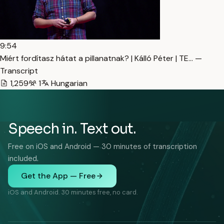
9:54
Miért fordítasz hátat a pillanatnak? | Kálló Péter | TE… —
Transcript
1,259
1
Hungarian
Speech in. Text out.
Free on iOS and Android — 30 minutes of transcription
included.
Get the App — Free
iOS and Android. 30 minutes free, no card.