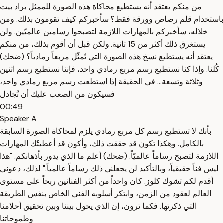
من منكم يعتقد أنه يستطيع محاكاة هذه الصورة للممثل براد بيت
باستخدام قلم رصاص وورقة فقط؟ سأخبركم كيف تقومون بذلك. ومن
خلاله، سأخبركم بالمهارات اللازمة لتصبحوا رسامين عالميّين. ولن
يستغرق ذلك أكثر من 15 ثانية. ولكن قبل أن أقوم بذلك، من منكم
يعتقد أنه يستطيع نسخ هذه الصورة التي تُمثّل مربعاً رمادياً؟ (ضحك)
كُلنا. وإذا كنا نستطيع رسم مربع رمادي واحد، فإننا نستطيع رسم اثنين
وثلاثة وتسعة... في الحقيقة إذا استطعت رسم مربع رمادي واحد،
فسيكون من الصعب عليك أن تُجادل
00:49
Speaker A
بأنك لا تستطيع رسم كل مربع رمادي يلزم لمحاكاة الصورة السابقة
بالكامل. وهكذا تكون قد حققت ذلك، وأكون قد أعطيتُك المهارات
اللازمة لتصبح رساماً عالميّاً. (ضحك) أعلم ما الذي يدور بأذهانكم. "هذا
ليس فناً حقيقياً، وبالتأكيد لن يجعلني ذلك رساماً عالمياً." لذلك، دعوني
أقدم لكم تشوك كلوز. كان واحداً من أكثر الفنانين ربحاً على مستوى
العالم لعقود من الزمن، وابتكر أسلوبه الفني الخاص بنفس الطريقة
التي ذكرتها. فكما ترون، إن الذي يحول بيننا وبين تحقيق أحلامنا
وطموحاتنا