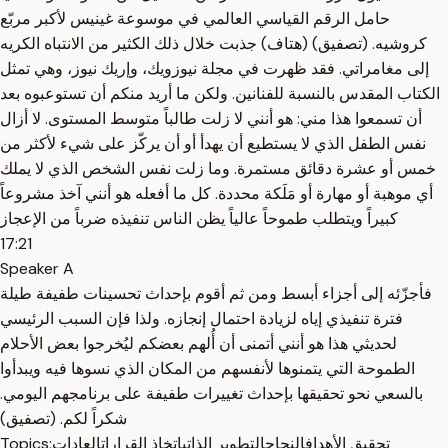
حامل الرقم القياسي العالمي في موسوعة غينيس لأكبر مربّع
كروشيه. (تصفيق) (هتاف) جذبت خلال ذلك الكثير من الانتباه الكريه
إلى مغامراتي. فقد ظهرت في مجلة نيوزويك، وإريك نيوز، وهي تمثل
الكتاب المقدس بالنسبة للفنانين. ولكن ما أريد منكم أن تستوعبوه بعد
أن تسمعوا هذا مني: هو أنني لا زلت طالباً متوسط المستوى. لا أزال
نفس الطفل الذي لا يستطيع أن يهدأ أو أن يركّز على شيء لأكثر من
خمس أو عشرة دقائق مستمرة. وما زلت نفس الشخص الذي لا يملك
أي موهبة أو مهارة أو مَلَكة محددة. كل ما أفعله هو أنني آخذ مشروعاً
كبيراً ويتطلب طموحاً عالياً يظن الناس تنفيذه ضرباً من الإعجاز
17:21
Speaker A
فأجزّئه إلى أجزاء أبسط ومن ثم أقوم بإحداث تحسينات طفيفة طيلة
فترة تنفيذي إياه لزيادة احتمال إنجازه. ولذا فإن السبب الرئيسي
لحديثي هذا هو أنني أتمنى أن أُلهم بعضكم ليُخرجوا بعض الأحلام
الطموحة التي يتمنوها لأنفسهم من المكان الذي نسوها فيه ويبدأوا
بالسعي نحو تحقيقها بإحداث تغييرات طفيفة على برنامجهم اليومي.
شكراً لكم. (تصفيق)
تحقيق الأهداف
النجاح
التطوير الذاتي
اتخاذ القرارات
العادات
Topics: