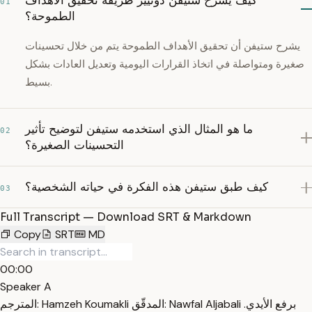
كيف يشرح ستيفن دونيير طريقة تحقيق الأهداف
01
الطموحة؟
يشرح ستيفن أن تحقيق الأهداف الطموحة يتم من خلال تحسينات
صغيرة ومتواصلة في اتخاذ القرارات اليومية وتعديل العادات بشكل
بسيط.
ما هو المثال الذي استخدمه ستيفن لتوضيح تأثير
02
التحسينات الصغيرة؟
كيف طبق ستيفن هذه الفكرة في حياته الشخصية؟
03
Full Transcript — Download SRT & Markdown
Copy
SRT
MD
00:00
Speaker A
المترجم: Hamzeh Koumakli المدقّق: Nawfal Aljabali برفع الأيدي.