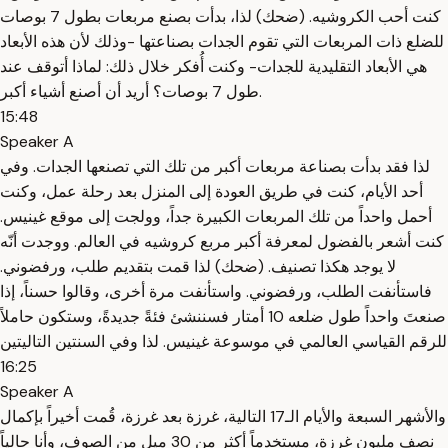
كنت أحب الكروشيه. (ضحك) لذا، بدأت بصنع مربعات بطول 7 بوصات
للضلع ذات المربعات التي تقوم الجدات بصناعتها -وذلك لأن هذه الأبعاد
هي الأبعاد التقليدية للجدات- وكنت أُفكر خلال ذلك: لماذا أتوقف عند
طول 7 بوصات؟ أريد أن أصنع أشياء أكبر.
15:48
Speaker A
لذا فقد بدأت بصناعة مربعات أكبر من تلك التي تصنعها الجدات. وفي
أحد الأيام، كنت في طريق العودة إلى المنزل بعد رحلة عمل، وكنت
أحمل واحداً من تلك المربعات الكبيرة جداً، وولجت إلى موقع غينيس.
كنت أشعر بالفضول لمعرفة أكبر مربع كروشيه في العالم. ووجدت أنّه
لا يوجد هكذا تصنيف. (ضحك) لذا قمت بتقديم طلب، ورفضوني.
فاستأنفت الطلب، ورفضوني. واستأنفت مرة أخرى، وقالوا حسناً، إذا
صنعتَ واحداً طول ضلعه 10 أمتار فسننشئ فئةً جديدةً، وستكون حاملاً
للرقم القياسي العالمي في موسوعة غينيس. لذا وفي السنتين التاليتين
16:25
Speaker A
والأشهر السبعة والأيام الـ17 التالية، غرزة بعد غرزة، قُمت أخيراً بإكمال
نصف مليون غرزة، مستخدماً أكثر من 30 ميل من الصوف، وأنا حالياً