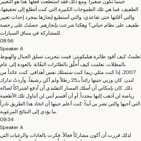
حينما تكون صغيراً. ومع ذلك فقد استطعت فعلها. هذا هو التغيير
الطفيف. فما هي تلك الطموحات الكبيرة التي كنت أتطلع إلى تحقيقها،
والتي أجّلتها حتى تقاعدي، والتي أستطيع إنجازها بمجرد إحداث تغيير
طفيف على نظام حياتي؟ وهكذا شرعت بإنجازهم. حصلتُ على رخصة
للمشاركة في سباق السيارات.
08:56
Speaker A
تعلمتُ كيف أقود طائرة هيليكوبتر، قمت بتجريب تسلق الجبال والهبوط
بالمظلات. تعلمت كيف أُحلّق بالطائرات النفّاثة. بالعودة إلى عام
2007، إذا كنت مثلي ربما كنت ستمتلك نفس أهدافي. كنت عائداً من
لندن. كان وزني حينها زائداً بـ25 رطلاً ولم أكن رشيقاً، وأردتُ تدارك
ذلك. كان بإمكاني أن أسلك المسار التقليدي أن أدفع اشتراكاً لصالة
رياضة لن أذهب إليها مجدداً. أو أن أقسم أنني لن أتناول تلك الأطعمة
التي أحبها والتي تضر بي أبداً. كنت أعلم حينها أن اتخاذ هذا الطريق نادراً
ما يؤدي إلى النتائج المرغوبة.
09:34
Speaker A
لذلك قررت أن أكون مشاركاً فعالاً. فكرت بالعادات والرغبات التي