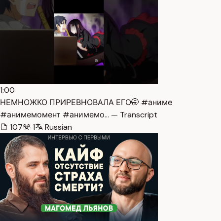
1:00
НЕМНОЖКО ПРИРЕВНОВАЛА ЕГО🤭 #аниме
#анимемомент #анимемо… — Transcript
107
1
Russian