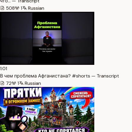
что… — Transcript
508
1
Russian
1:01
В чем проблема Афганистана? #shorts — Transcript
72
1
Russian