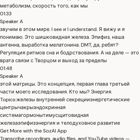
метаболизм, скорость того, как мы
01:33
Speaker A
звучим в этом мире. I see и I understand. Я вижу и я
понимаю. Это шишковидная железа. Эпифиз, наша
антенна, выработка мелатонина. DMT, да, ребят?
Регуляция ритмов сна и бодрствования. А на деле — это
врата связи с Творцом и выход за пределы
01:48
Speaker A
этой матрицы. Это концепция, первая глава третьей
части моего исследования. Кто мы? Энергия.
Topics:
железы внутренней секреции
энергетические
центры
чакры
эндокринная
система
гормоны
тимус
щитовидная
железа
эпифиз
энергия и тело
духовное развитие
Get More with the SozAI App
Transcribe recordings, audio files, and YouTube videos —