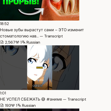
18:52
Новые зубы вырастут сами – ЭТО изменит
стоматологию нав… — Transcript
2,567
1
Russian
1:01
НЕ УСПЕЛ СБЕЖАТЬ 😅 #аниме — Transcript
193
1
Russian