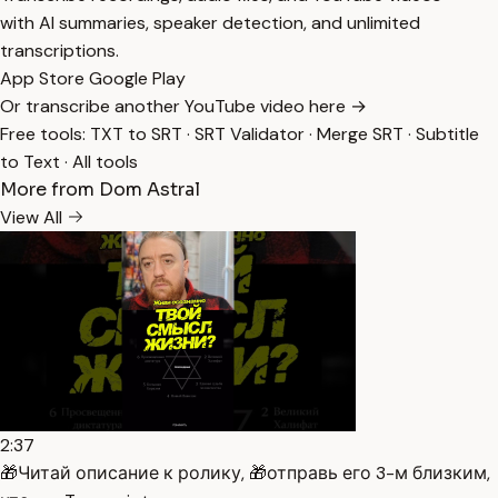
with AI summaries, speaker detection, and unlimited
transcriptions.
App Store
Google Play
Or transcribe another YouTube video here →
Free tools:
TXT to SRT
·
SRT Validator
·
Merge SRT
·
Subtitle
to Text
·
All tools
More from Dom Astral
View All
2:37
🎁Читай описание к ролику, 🎁отправь его 3-м близким,