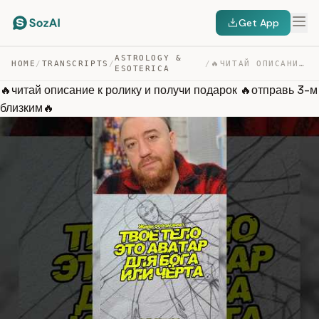
Get App
ASTROLOGY &
HOME
/
TRANSCRIPTS
/
/
🔥ЧИТАЙ ОПИСАНИЕ К РОЛИКУ И ПОЛУЧИ ПОДАРОК 🔥ОТПРАВЬ 3-М … — TRANSCRIPT
ESOTERICA
🔥читай описание к ролику и получи подарок 🔥отправь 3-м
близким🔥