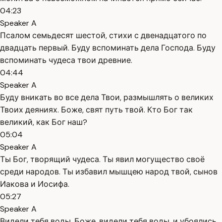
04:23
Speaker A
Псалом семьдесят шестой, стихи с двенадцатого по
двадцать первый. Буду вспоминать дела Господа. Буду
вспоминать чудеса твои древние.
04:44
Speaker A
Буду вникать во все дела Твои, размышлять о великих
Твоих деяниях. Боже, свят путь твой. Кто Бог так
великий, как Бог наш?
05:04
Speaker A
Ты Бог, творящий чудеса. Ты явил могущество своё
среди народов. Ты избавил мышцею народ твой, сынов
Иакова и Иосифа.
05:27
Speaker A
Видели тебя воды, Боже, видели тебя воды, и убоялись,