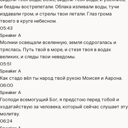
и бездны вострепетали. Облака изливали воды, тучи
издавали гром, и стрелы твои летали. Глаз грома
твоего в круге небесном.
05:43
Speaker A
Молнии освещали вселенную, земля содрогалась и
тряслась. Путь твой в море, и стезя твоя в водах
великих, и следы твои неведомы.
05:51
Speaker A
Как стадо вёл ты народ твой рукою Моисея и Аарона.
06:00
Speaker A
Господи всемогущий Бог, я предстою перед тобой и
ходатайствую за человека, который сейчас слушает эту
молитву.
06:24