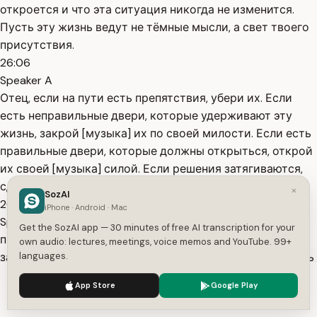
откроется и что эта ситуация никогда не изменится.
Пусть эту жизнь ведут не тёмные мысли, а свет твоего
присутствия.
26:06
Speaker A
Отец, если на пути есть препятствия, убери их. Если
есть неправильные двери, которые удерживают эту
жизнь, закрой [музыка] их по своей милости. Если есть
правильные двери, которые должны открыться, открой
их своей [музыка] силой. Если решения затягиваются,
сдвинь их с места. Если документы не
×
SozAI
26:30
iPhone · Android · Mac
Speaker A
Get the SozAI app — 30 minutes of free AI transcription for your
продвигаются, дай им движение. Если выплаты
own audio: lectures, meetings, voice memos and YouTube. 99+
задерживаются, высвободи их по своей воле. Если есть
languages.
люди, которым нужно поступить справедливо, коснись
We use cookies to enhance your experience.
Privacy Policy
App Store
Google Play
[музыка] их сердец.
Accept
Settings
26:45