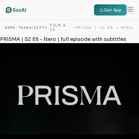
Get App
FILM &
HOME
/
TRANSCRIPTS
/
/
PRISMA | S2 E8 – NERO | FULL EPISODE WITH SUBTITLES — TRANSCRIPT
TV
PRISMA | S2 E8 - Nero | full episode with subtitles