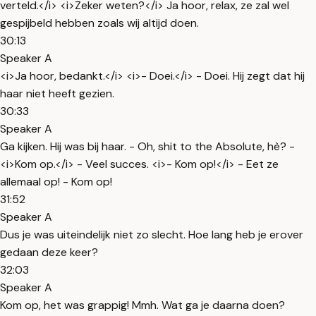
verteld.</i> <i>Zeker weten?</i> Ja hoor, relax, ze zal wel
gespijbeld hebben zoals wij altijd doen.
30:13
Speaker A
<i>Ja hoor, bedankt.</i> <i>- Doei.</i> - Doei. Hij zegt dat hij
haar niet heeft gezien.
30:33
Speaker A
Ga kijken. Hij was bij haar. - Oh, shit to the Absolute, hè? -
<i>Kom op.</i> - Veel succes. <i>- Kom op!</i> - Eet ze
allemaal op! - Kom op!
31:52
Speaker A
Dus je was uiteindelijk niet zo slecht. Hoe lang heb je erover
gedaan deze keer?
32:03
Speaker A
Kom op, het was grappig! Mmh. Wat ga je daarna doen?