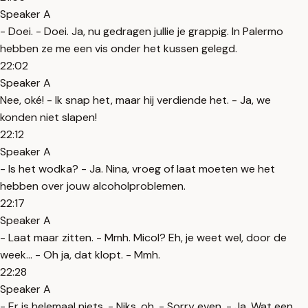
Speaker A
- Doei. - Doei. Ja, nu gedragen jullie je grappig. In Palermo
hebben ze me een vis onder het kussen gelegd.
22:02
Speaker A
Nee, oké! - Ik snap het, maar hij verdiende het. - Ja, we
konden niet slapen!
22:12
Speaker A
- Is het wodka? - Ja. Nina, vroeg of laat moeten we het
hebben over jouw alcoholproblemen.
22:17
Speaker A
- Laat maar zitten. - Mmh. Micol? Eh, je weet wel, door de
week... - Oh ja, dat klopt. - Mmh.
22:28
Speaker A
- Er is helemaal niets. - Niks, oh. - Sorry even. - Ja. Wat een