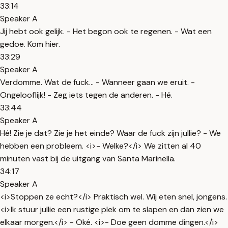
33:14
Speaker A
Jij hebt ook gelijk. - Het begon ook te regenen. - Wat een
gedoe. Kom hier.
33:29
Speaker A
Verdomme. Wat de fuck... - Wanneer gaan we eruit. -
Ongelooflijk! - Zeg iets tegen de anderen. - Hé.
33:44
Speaker A
Hé! Zie je dat? Zie je het einde? Waar de fuck zijn jullie? - We
hebben een probleem. <i>- Welke?</i> We zitten al 40
minuten vast bij de uitgang van Santa Marinella.
34:17
Speaker A
<i>Stoppen ze echt?</i> Praktisch wel. Wij eten snel, jongens.
<i>Ik stuur jullie een rustige plek om te slapen en dan zien we
elkaar morgen.</i> - Oké. <i>- Doe geen domme dingen.</i>