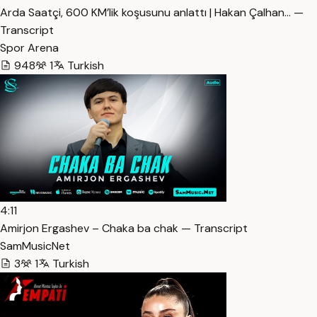
Arda Saatçi, 600 KM’lik koşusunu anlattı | Hakan Çalhan… —
Transcript
Spor Arena
948
1
Turkish
4:11
Amirjon Ergashev – Chaka ba chak — Transcript
SamMusicNet
3
1
Turkish