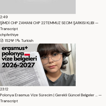
2:49
ŞİMDİ CHP ZAMANI CHP 22TEMMUZ SECIM ŞARKISI KLIBI —
Transcript
chpfethiye
152
1
Turkish
23:12
Polonya Erasmus Vize Sürecim | Gerekli Güncel Belgeler … —
Transcript