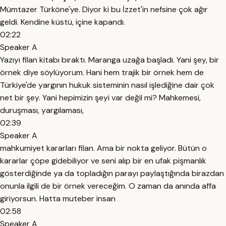
Mümtazer Türköne'ye. Diyor ki bu İzzet'in nefsine çok ağır
geldi. Kendine küstü, içine kapandı.
02:22
Speaker A
Yazıyı filan kitabı bıraktı. Maranga uzağa başladı. Yani şey, bir
örnek diye söylüyorum. Hani hem trajik bir örnek hem de
Türkiye'de yargının hukuk sisteminin nasıl işlediğine dair çok
net bir şey. Yani hepimizin şeyi var değil mi? Mahkemesi,
duruşması, yargılaması,
02:39
Speaker A
mahkumiyet kararları filan. Ama bir nokta geliyor. Bütün o
kararlar çöpe gidebiliyor ve seni alıp bir en ufak pişmanlık
gösterdiğinde ya da topladığın parayı paylaştığında birazdan
onunla ilgili de bir örnek vereceğim. O zaman da anında affa
giriyorsun. Hatta muteber insan
02:58
Speaker A