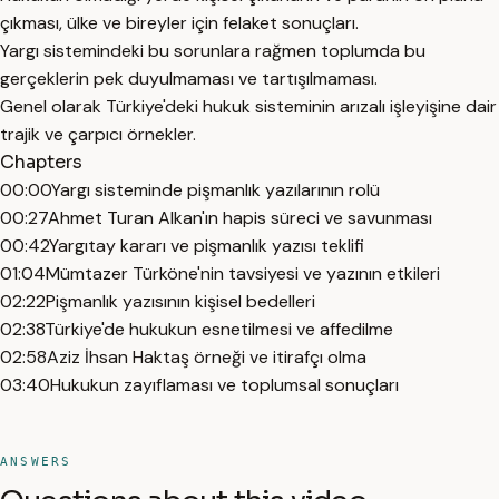
çıkması, ülke ve bireyler için felaket sonuçları.
Yargı sistemindeki bu sorunlara rağmen toplumda bu
gerçeklerin pek duyulmaması ve tartışılmaması.
Genel olarak Türkiye'deki hukuk sisteminin arızalı işleyişine dair
trajik ve çarpıcı örnekler.
Chapters
00:00
Yargı sisteminde pişmanlık yazılarının rolü
00:27
Ahmet Turan Alkan'ın hapis süreci ve savunması
00:42
Yargıtay kararı ve pişmanlık yazısı teklifi
01:04
Mümtazer Türköne'nin tavsiyesi ve yazının etkileri
02:22
Pişmanlık yazısının kişisel bedelleri
02:38
Türkiye'de hukukun esnetilmesi ve affedilme
02:58
Aziz İhsan Haktaş örneği ve itirafçı olma
03:40
Hukukun zayıflaması ve toplumsal sonuçları
ANSWERS