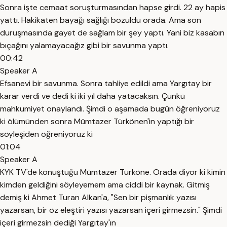
Sonra işte cemaat soruşturmasından hapse girdi. 22 ay hapis
yattı. Hakikaten bayağı sağlığı bozuldu orada. Ama son
duruşmasında gayet de sağlam bir şey yaptı. Yani biz kasabın
bıçağını yalamayacağız gibi bir savunma yaptı.
00:42
Speaker A
Efsanevi bir savunma. Sonra tahliye edildi ama Yargıtay bir
karar verdi ve dedi ki iki yıl daha yatacaksın. Çünkü
mahkumiyet onaylandı. Şimdi o aşamada bugün öğreniyoruz
ki ölümünden sonra Mümtazer Türkönen'in yaptığı bir
söyleşiden öğreniyoruz ki
01:04
Speaker A
KYK TV'de konuştuğu Mümtazer Türköne. Orada diyor ki kimin
kimden geldiğini söyleyemem ama ciddi bir kaynak. Gitmiş
demiş ki Ahmet Turan Alkan'a, "Sen bir pişmanlık yazısı
yazarsan, bir öz eleştiri yazısı yazarsan içeri girmezsin." Şimdi
içeri girmezsin dediği Yargıtay'ın