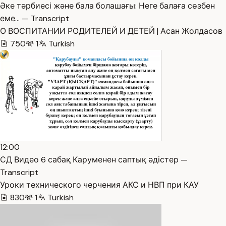
Әке тәрбиесі және бала болашағы: Неге балаға сөзбен
еме… — Transcript
О ВОСПИТАНИИ РОДИТЕЛЕЙ И ДЕТЕЙ | Асан Жолдасов
750
1
Turkish
12:00
СД Видео 6 сабақ Каруменен саптық әдістер —
Transcript
Уроки технического черчения АКС и НВП при КАУ
830
1
Turkish