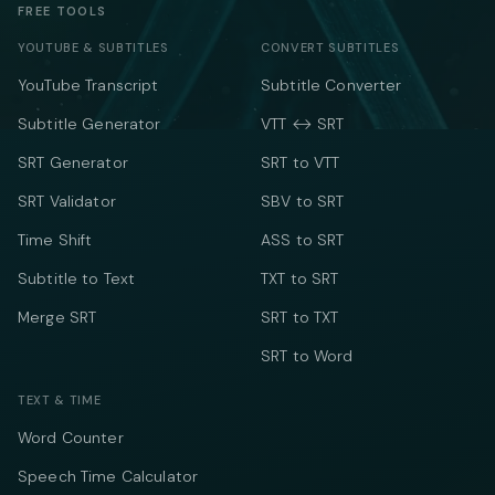
FREE TOOLS
YOUTUBE & SUBTITLES
CONVERT SUBTITLES
YouTube Transcript
Subtitle Converter
Subtitle Generator
VTT ↔ SRT
SRT Generator
SRT to VTT
SRT Validator
SBV to SRT
Time Shift
ASS to SRT
Subtitle to Text
TXT to SRT
Merge SRT
SRT to TXT
SRT to Word
TEXT & TIME
Word Counter
Speech Time Calculator