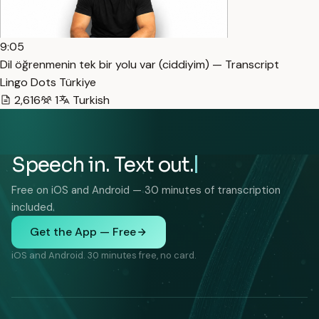
9:05
Dil öğrenmenin tek bir yolu var (ciddiyim) — Transcript
Lingo Dots Türkiye
2,616
1
Turkish
Speech in. Text out.
Free on iOS and Android — 30 minutes of transcription
included.
Get the App — Free
iOS and Android. 30 minutes free, no card.