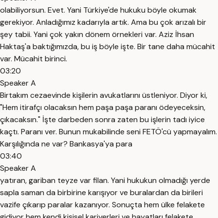
olabiliyorsun. Evet. Yani Türkiye'de hukuku böyle okumak
gerekiyor. Anladığımız kadarıyla artık. Ama bu çok arızalı bir
şey tabii. Yani çok yakın dönem örnekleri var. Aziz İhsan
Haktaş'a baktığımızda, bu iş böyle işte. Bir tane daha mücahit
var. Mücahit birinci.
03:20
Speaker A
Birtakım cezaevinde kişilerin avukatlarını üstleniyor. Diyor ki,
"Hem itirafçı olacaksın hem paşa paşa paranı ödeyeceksin,
çıkacaksın." İşte darbeden sonra zaten bu işlerin tadı iyice
kaçtı. Paranı ver. Bunun mukabilinde seni FETÖ'cü yapmayalım.
Karşılığında ne var? Bankasya'ya para
03:40
Speaker A
yatıran, gariban teyze var filan. Yani hukukun olmadığı yerde
sapla saman da birbirine karışıyor ve buralardan da birileri
vazife çıkarıp paralar kazanıyor. Sonuçta hem ülke felakete
gidiyor hem kendi kişisel kariyerleri ve hayatları felakete