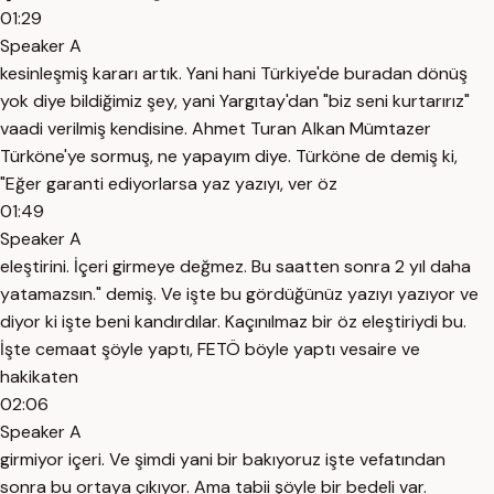
01:29
Speaker A
kesinleşmiş kararı artık. Yani hani Türkiye'de buradan dönüş
yok diye bildiğimiz şey, yani Yargıtay'dan "biz seni kurtarırız"
vaadi verilmiş kendisine. Ahmet Turan Alkan Mümtazer
Türköne'ye sormuş, ne yapayım diye. Türköne de demiş ki,
"Eğer garanti ediyorlarsa yaz yazıyı, ver öz
01:49
Speaker A
eleştirini. İçeri girmeye değmez. Bu saatten sonra 2 yıl daha
yatamazsın." demiş. Ve işte bu gördüğünüz yazıyı yazıyor ve
diyor ki işte beni kandırdılar. Kaçınılmaz bir öz eleştiriydi bu.
İşte cemaat şöyle yaptı, FETÖ böyle yaptı vesaire ve
hakikaten
02:06
Speaker A
girmiyor içeri. Ve şimdi yani bir bakıyoruz işte vefatından
sonra bu ortaya çıkıyor. Ama tabii şöyle bir bedeli var.