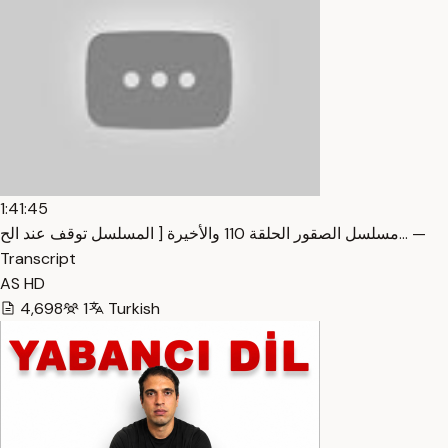
1:41:45
مسلسل الصقور الحلقة 110 والأخيرة [ المسلسل توقف عند الح… —
Transcript
AS HD
4,698
1
Turkish