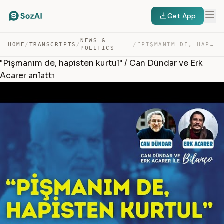
Get App
NEWS &
HOME
/
TRANSCRIPTS
/
/
“PIŞMANIM DE, HAPISTEN KURTUL” / CAN DÜNDAR VE ERK ACAR… — TRANSCRIPT
POLITICS
"Pişmanım de, hapisten kurtul" / Can Dündar ve Erk
Acarer anlattı