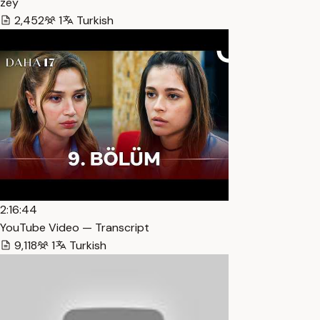
zey
2,452
1
Turkish
2:16:44
YouTube Video — Transcript
9,118
1
Turkish