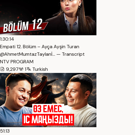
1:30:14
Empati 12. Bölüm – Ayça Ayşin Turan
@AhmetMumtazTaylanİ… — Transcript
NTV PROGRAM
9,297
1
Turkish
51:13