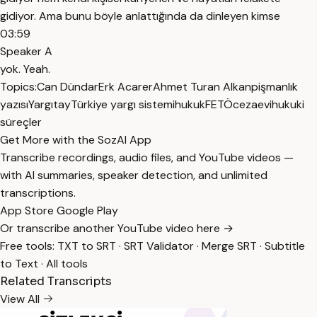
gidiyor. Ama bunu böyle anlattığında da dinleyen kimse
03:59
Speaker A
yok. Yeah.
Topics:
Can Dündar
Erk Acarer
Ahmet Turan Alkan
pişmanlık
yazısı
Yargıtay
Türkiye yargı sistemi
hukuk
FETÖ
cezaevi
hukuki
süreçler
Get More with the SozAI App
Transcribe recordings, audio files, and YouTube videos —
with AI summaries, speaker detection, and unlimited
transcriptions.
App Store
Google Play
Or transcribe another YouTube video here →
Free tools:
TXT to SRT
·
SRT Validator
·
Merge SRT
·
Subtitle
to Text
·
All tools
Related Transcripts
View All