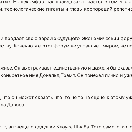
гатых. Но некомфортная правда заключается в том, что
и, технологические гиганты и главы корпораций репети
 продаёт свою версию будущего. Экономический форум Д
ству. Конечно же, этот форум не управляет миром, не 
ажнее. Он выстраивает единственную и даже, я бы сказа
 конкретное имя Дональд Трамп. Он приехал лично и уж
то он может сказать что-то не то на сцене, к этому уж
ила Давоса.
мого, зловещего дедушки Клауса Шваба. Того самого, ко