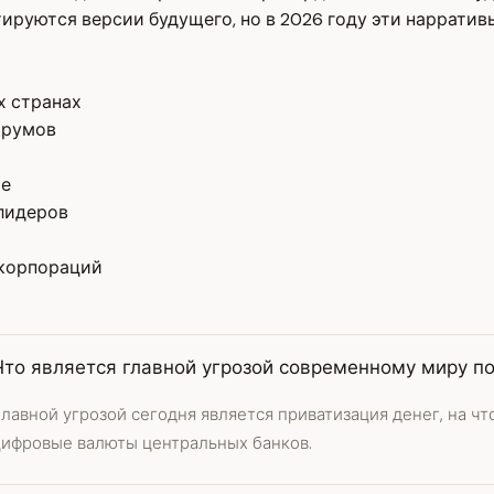
ируются версии будущего, но в 2026 году эти нарратив
х странах
орумов
ме
 лидеров
 корпораций
Что является главной угрозой современному миру п
лавной угрозой сегодня является приватизация денег, на чт
цифровые валюты центральных банков.