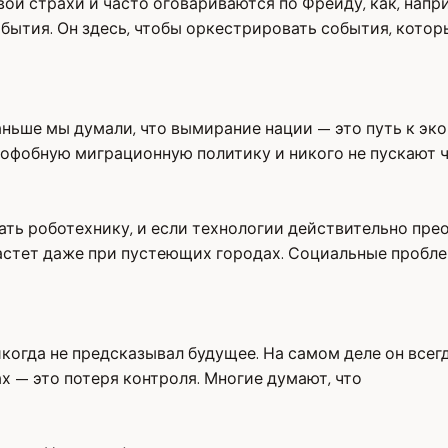
вои страхи и часто оговариваются по Фрейду, как, нап
обытия. Он здесь, чтобы оркестрировать события, котор
аньше мы думали, что вымирание нации — это путь к эк
офобную миграционную политику и никого не пускают ч
ать роботехнику, и если технологии действительно прео
растет даже при пустеющих городах. Социальные пробл
икогда не предсказывал будущее. На самом деле он все
ах — это потеря контроля. Многие думают, что