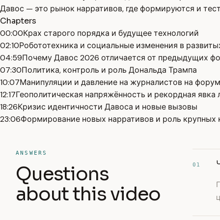
Давос — это рынок нарративов, где формируются и тест
Chapters
00:00
Крах старого порядка и будущее технологий
02:10
Робототехника и социальные изменения в развиты
04:59
Почему Давос 2026 отличается от предыдущих ф
07:30
Политика, контроль и роль Дональда Трампа
10:07
Манипуляции и давление на журналистов на фору
12:17
Геополитическая напряжённость и рекордная явка
18:26
Кризис идентичности Давоса и новые вызовы
23:06
Формирование новых нарративов и роль крупных
ANSWERS
01
Questions
Г
about this video