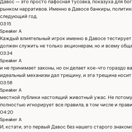
Давос — это просто пафосная тусовка, показуха для бо
рынком нарративов. Именно в Давосе банкиры, политик
следующий год.
03:15
Speaker A
Каждый влиятельный игрок именно в Давосе тестирует и
должен служить не только акционерам, но и всему обще
03:34
Speaker A
и не принимает законы, но он делает кое-что гораздо в
идеальный механизм дал трещину, и эта трещина носит
03:58
Speaker A
местной публики настоящий животный ужас. Не потому, ч
полностью игнорирует все правила, в том числе и прав
04:20
Speaker A
И, кстати, это первый Давос без нашего старого знако