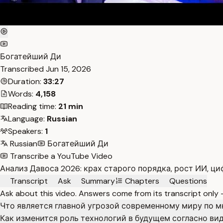
Богатейший Ди
Transcribed
Jun 15, 2026
Duration:
33:27
Words:
4,158
Reading time:
21 min
Language:
Russian
Speakers:
1
Russian
Богатейший Ди
Transcribe a YouTube Video
Анализ Давоса 2026: крах старого порядка, рост ИИ, ц
Transcript
Ask
Summary
Chapters
Questions
Ask about this video. Answers come from its transcript only
Что является главной угрозой современному миру по 
Как изменится роль технологий в будущем согласно ви