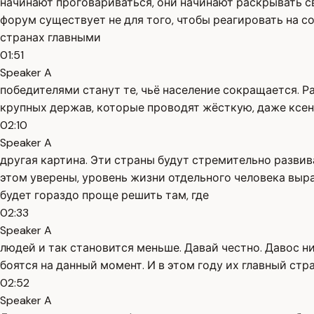
начинают проговариваться, они начинают раскрывать с
форум существует не для того, чтобы реагировать на с
странах главными
01:51
Speaker A
победителями станут те, чьё население сокращается. Р
крупных держав, которые проводят жёсткую, даже ксен
02:10
Speaker A
другая картина. Эти страны будут стремительно развив
этом уверены, уровень жизни отдельного человека вы
будет гораздо проще решить там, где
02:33
Speaker A
людей и так становится меньше. Давай честно. Давос н
боятся на данный момент. И в этом году их главный стр
02:52
Speaker A