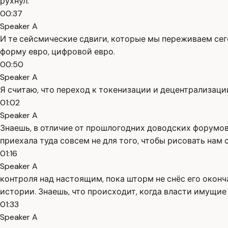
рухнул.
00:37
Speaker A
И те сейсмические сдвиги, которые мы переживаем сего
форму евро, цифровой евро.
00:50
Speaker A
Я считаю, что переход к токенизации и децентрализаци
01:02
Speaker A
Знаешь, в отличие от прошлогодних доводских форумов
приехала туда совсем не для того, чтобы рисовать нам с
01:16
Speaker A
контроля над настоящим, пока шторм не снёс его окончат
истории. Знаешь, что происходит, когда власти имущи
01:33
Speaker A