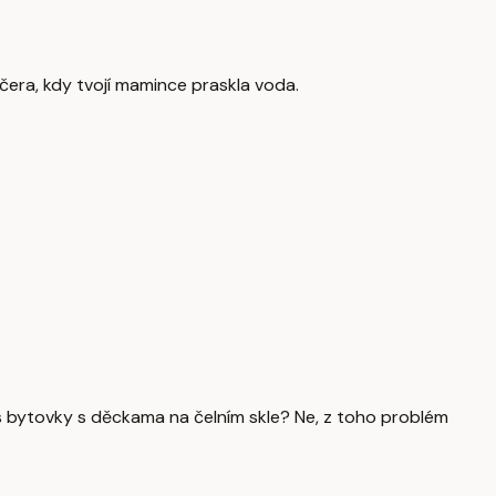
včera, kdy tvojí mamince praskla voda.
přes bytovky s děckama na čelním skle? Ne, z toho problém