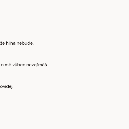
kže hlína nebude.
se o mě vůbec nezajímáš.
ovídej.