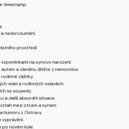
e timestamp.
y.
 a nedorozumění.
ístního prostředí.
e vzpomínkami na synovo narození.
ým autem a záměnu dítěte z nemocnice.
rodinné zážitky.
ch videí a rodinných oslavách.
ích se sousedy.
u a další absurdní situace.
ý vztah mezi otcem a synem.
 a humoru z Ostravy.
 vyprávění.
m po novém kole.