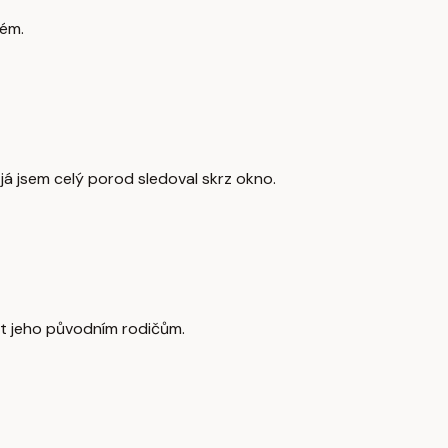
lém.
 já jsem celý porod sledoval skrz okno.
tit jeho původním rodičům.