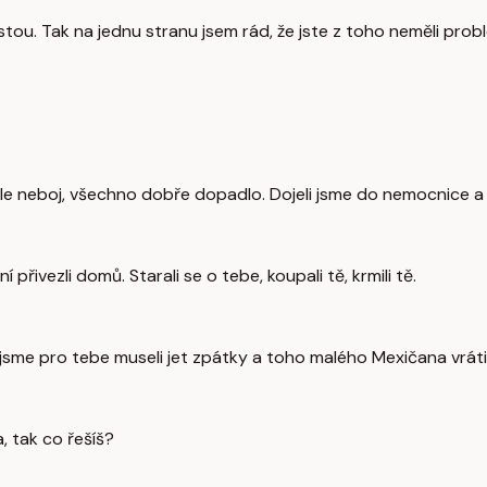
estou. Tak na jednu stranu jsem rád, že jste z toho neměli prob
ě. Ale neboj, všechno dobře dopadlo. Dojeli jsme do nemocnice a
 přivezli domů. Starali se o tebe, koupali tě, krmili tě.
 tak jsme pro tebe museli jet zpátky a toho malého Mexičana vrá
, tak co řešíš?