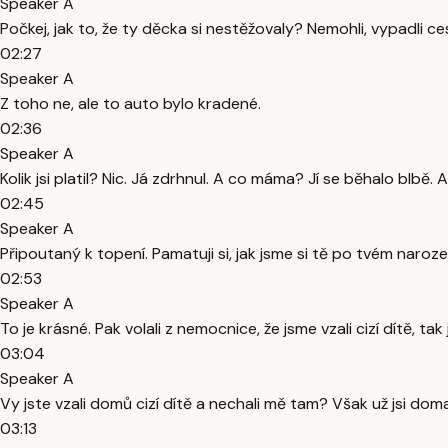
Speaker A
Počkej, jak to, že ty děcka si nestěžovaly? Nemohli, vypadli c
02:27
Speaker A
Z toho ne, ale to auto bylo kradené.
02:36
Speaker A
Kolik jsi platil? Nic. Já zdrhnul. A co máma? Jí se běhalo blb
02:45
Speaker A
Připoutaný k topení. Pamatuji si, jak jsme si tě po tvém narození
02:53
Speaker A
To je krásné. Pak volali z nemocnice, že jsme vzali cizí dítě,
03:04
Speaker A
Vy jste vzali domů cizí dítě a nechali mě tam? Však už jsi doma
03:13