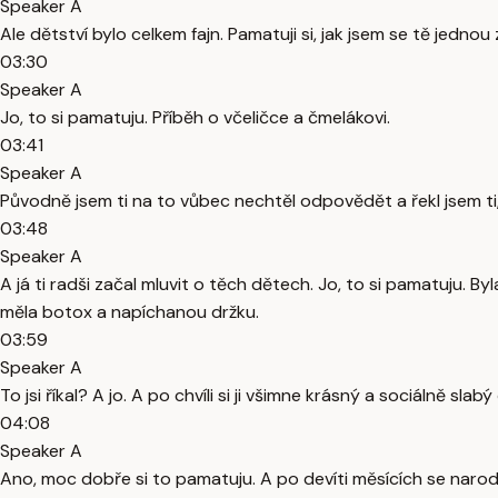
Speaker A
Ale dětství bylo celkem fajn. Pamatuji si, jak jsem se tě jednou
03:30
Speaker A
Jo, to si pamatuju. Příběh o včeličce a čmelákovi.
03:41
Speaker A
Původně jsem ti na to vůbec nechtěl odpovědět a řekl jsem ti, a
03:48
Speaker A
A já ti radši začal mluvit o těch dětech. Jo, to si pamatuju. By
měla botox a napíchanou držku.
03:59
Speaker A
To jsi říkal? A jo. A po chvíli si ji všimne krásný a sociálně sla
04:08
Speaker A
Ano, moc dobře si to pamatuju. A po devíti měsících se narodí ma