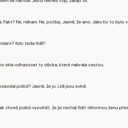
sem se narodil. Jestli řekneš vtip, zabiju tě.
. Fakt? Ne, někam. Ne, počkej. Jasně, že ano. Jako by to bylo 
volant? Kdo teda řídil?
ního skla odhazovat ty děcka, které nabrala cestou.
volal policii? Jasně, že jo. Lidi jsou svině.
Jak chceš policii vysvětlit, že jsi nechal řídit těhotnou ženu 