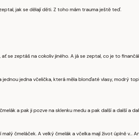
 zeptal, jak se dělají děti. Z toho mám trauma ještě teď.
ť se zeptáš na cokoliv jiného. A já se zeptal, co je to finančák
la jednou jedna včelička, která měla blonďaté vlasy, modrý topík
bý čmelák a pak ji pozve na sklenku medu a pak další a další a dal
lý čmeláček. A velký čmelák a včelka mají život úplně v... Ano, 