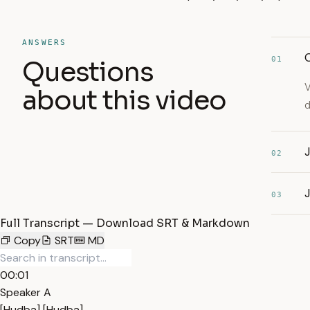
ANSWERS
01
Questions
V
about this video
d
J
02
03
Full Transcript — Download SRT & Markdown
Copy
SRT
MD
00:01
Speaker A
[Hudba] [Hudba]