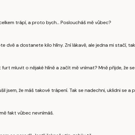
ě celkem trápí, a proto bych... Posloucháš mě vůbec?
te dvě a dostanete kilo hlíny. Zní lákavě, ale jedna mi stačí, ta
t furt mluvit o nějaké hlíně a začít mě vnímat? Mně přijde, že 
šil jsem, že máš takové trápení. Tak se nadechni, uklidni se a p
že mě fakt vůbec nevnímáš.