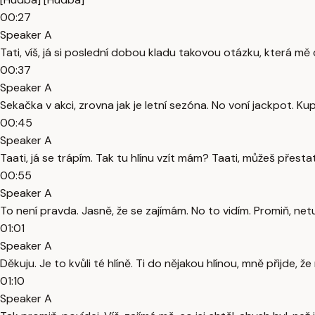
00:27
Speaker A
Tati, víš, já si poslední dobou kladu takovou otázku, která m
00:37
Speaker A
Sekačka v akci, zrovna jak je letní sezóna. No voní jackpot. Kup
00:45
Speaker A
Taati, já se trápím. Tak tu hlínu vzít mám? Taati, můžeš přesta
00:55
Speaker A
To není pravda. Jasně, že se zajímám. No to vidím. Promiň, netu
01:01
Speaker A
Děkuju. Je to kvůli té hlíně. Ti do nějakou hlínou, mně přijde, 
01:10
Speaker A