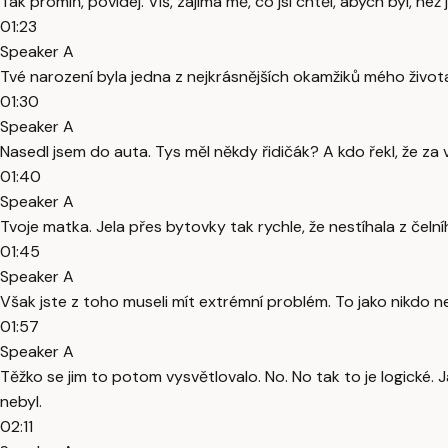
Tak promiň, povídej. Víš, zajímá mě, co jsi chtěl, abych byl, než j
01:23
Speaker A
Tvé narození byla jedna z nejkrásnějších okamžiků mého života
01:30
Speaker A
Nasedl jsem do auta. Tys měl někdy řidičák? A kdo řekl, že za 
01:40
Speaker A
Tvoje matka. Jela přes bytovky tak rychle, že nestíhala z čel
01:45
Speaker A
Však jste z toho museli mít extrémní problém. To jako nikdo neza
01:57
Speaker A
Těžko se jim to potom vysvětlovalo. No. No tak to je logické. 
nebyl.
02:11