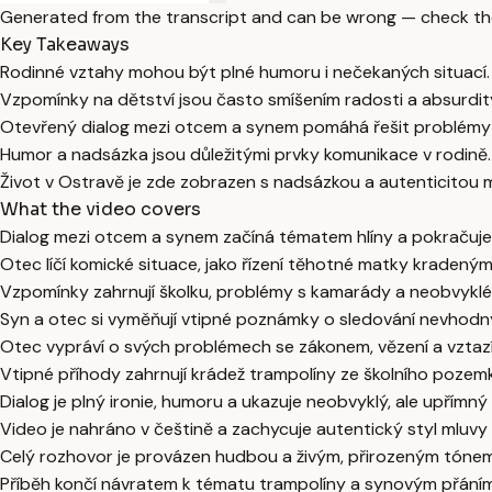
Generated from the transcript and can be wrong — check th
Key Takeaways
Rodinné vztahy mohou být plné humoru i nečekaných situací.
Vzpomínky na dětství jsou často smíšením radosti a absurdit
Otevřený dialog mezi otcem a synem pomáhá řešit problémy
Humor a nadsázka jsou důležitými prvky komunikace v rodině.
Život v Ostravě je zde zobrazen s nadsázkou a autenticitou m
What the video covers
Dialog mezi otcem a synem začíná tématem hlíny a pokračuj
Otec líčí komické situace, jako řízení těhotné matky kraden
Vzpomínky zahrnují školku, problémy s kamarády a neobvyklé 
Syn a otec si vyměňují vtipné poznámky o sledování nevhodný
Otec vypráví o svých problémech se zákonem, vězení a vztaz
Vtipné příhody zahrnují krádež trampolíny ze školního pozemk
Dialog je plný ironie, humoru a ukazuje neobvyklý, ale upřímn
Video je nahráno v češtině a zachycuje autentický styl mluvy
Celý rozhovor je provázen hudbou a živým, přirozeným tónem
Příběh končí návratem k tématu trampolíny a synovým přání