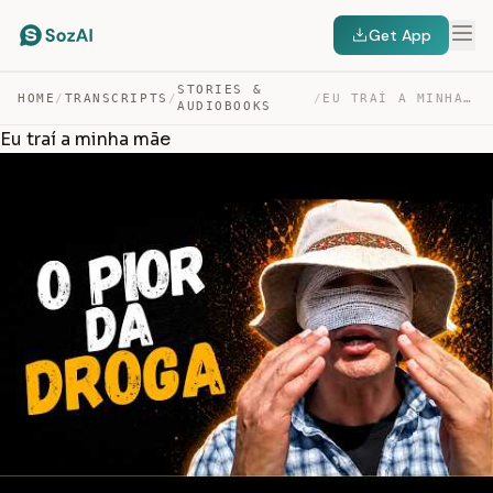
Get App
STORIES &
HOME
/
TRANSCRIPTS
/
/
EU TRAÍ A MINHA MÃE — TRANSCRIPT
AUDIOBOOKS
Eu traí a minha mãe