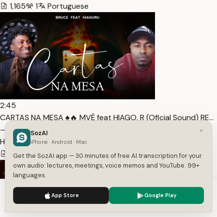
1,165
1
Portuguese
2:45
CARTAS NA MESA ♠️🔥 MVÊ feat HIAGO. R (Oficial Sound) RE…
— Transcript
×
SozAI
Hiago Rodrigues Oficial
iPhone · Android · Mac
94
1
Portuguese
Get the SozAI app — 30 minutes of free AI transcription for your
own audio: lectures, meetings, voice memos and YouTube. 99+
languages.
We use cookies to enhance your experience.
Privacy Policy
App Store
Google Play
Accept
Settings