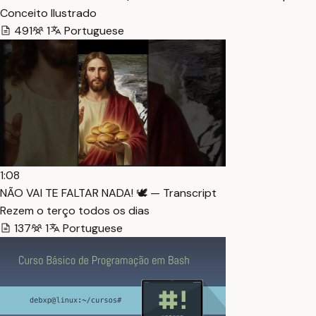
Conceito Ilustrado
491
1
Portuguese
1:08
NÃO VAI TE FALTAR NADA! 🕊️ — Transcript
Rezem o terço todos os dias
137
1
Portuguese