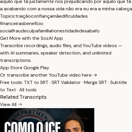
aquilo que tá justamente nos prejudicando por aquilo que tá
a acabando com a nossa vida não era eu era a minha cabeça
Topics:
traição
confiança
mãe
dificuldades
financeiras
benefício
social
fraude
culpa
família
honestidade
desabafo
Get More with the SozAI App
Transcribe recordings, audio files, and YouTube videos —
with AI summaries, speaker detection, and unlimited
transcriptions.
App Store
Google Play
Or transcribe another YouTube video here →
Free tools:
TXT to SRT
·
SRT Validator
·
Merge SRT
·
Subtitle
to Text
·
All tools
Related Transcripts
View All