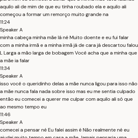
aquilo ali de mim de que eu tinha roubado ela e aquilo ali
começou a formar um remorço muito grande na
11:24
Speaker A
minha cabeça minha mãe lá né Muito doente e eu fui falar
com a minha irmã e a minha irmã já de cara já descartou falou
L Larga a mão larga de bobagem Você acha que a minha que
a mãe ia falar
11:34
Speaker A
isso você o queridinho delas a mãe nunca ligou para isso não
a mãe nunca fala nada sobre isso mas eu me sentia culpado
então eu comecei a querer me culpar com aquilo ali só que
ao mesmo tempo eu
11:46
Speaker A
comecei a pensar né Eu falei assim é Não realmente né eu
ajudei muito tempo em casa a mãe Jamais pensaria uma