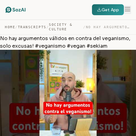
Get App
SOCIETY &
HOME
/
TRANSCRIPTS
/
/
NO HAY ARGUMENTOS VÁLIDOS EN CONTRA DEL VEGANISMO, SOLO… — TRANSCRIPT
CULTURE
No hay argumentos válidos en contra del veganismo,
solo excusas! #veganismo #vegan #sekiam