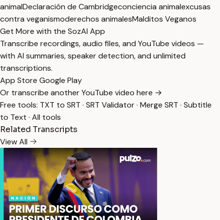
animal
Declaración de Cambridge
conciencia animal
excusas
contra veganismo
derechos animales
Malditos Veganos
Get More with the SozAI App
Transcribe recordings, audio files, and YouTube videos —
with AI summaries, speaker detection, and unlimited
transcriptions.
App Store
Google Play
Or transcribe another YouTube video here →
Free tools:
TXT to SRT
·
SRT Validator
·
Merge SRT
·
Subtitle
to Text
·
All tools
Related Transcripts
View All