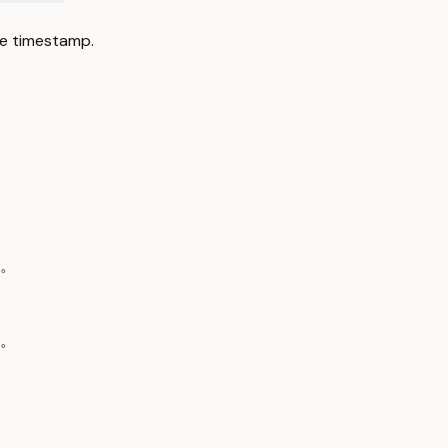
e timestamp.
。
。