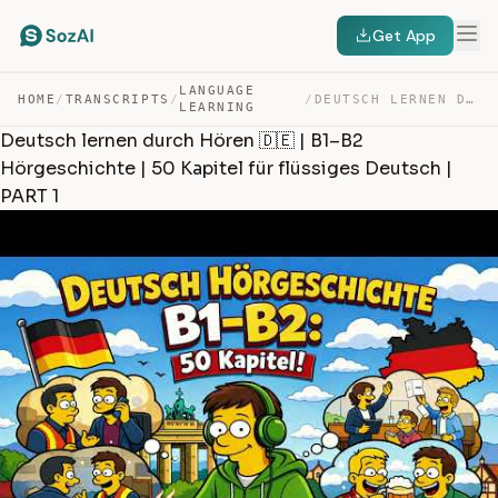
Get App
LANGUAGE
HOME
/
TRANSCRIPTS
/
/
DEUTSCH LERNEN DURCH HÖREN 🇩🇪 | B1–B2 HÖRGESCHICHTE | 5… — TRANSCRIPT
LEARNING
Deutsch lernen durch Hören 🇩🇪 | B1–B2
Hörgeschichte | 50 Kapitel für flüssiges Deutsch |
PART 1