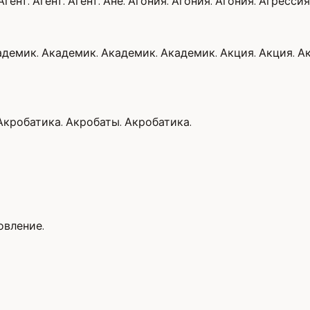
ент. Агент. Агент. Ане. Агония. Агония. Агония. Агрессия
адемик. Академик. Академик. Академик. Акция. Акция. Ак
Акробатика. Акробаты. Акробатика.
овление.