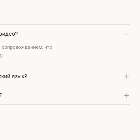
 видео?
м сопровождением, что
у.
ский язык?
?