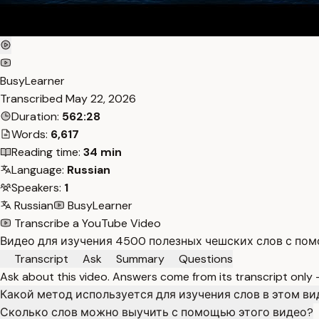
BusyLearner
Transcribed
May 22, 2026
Duration:
562:28
Words:
6,617
Reading time:
34 min
Language:
Russian
Speakers:
1
Russian
BusyLearner
Transcribe a YouTube Video
Видео для изучения 4500 полезных чешских слов с пом
Transcript
Ask
Summary
Questions
Ask about this video. Answers come from its transcript only
Какой метод используется для изучения слов в этом ви
Сколько слов можно выучить с помощью этого видео?