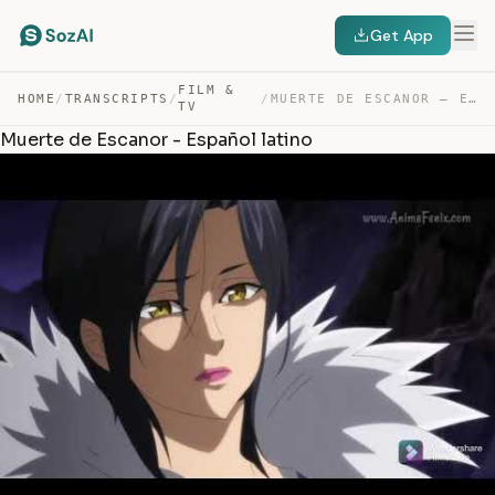
Get App
FILM &
HOME
/
TRANSCRIPTS
/
/
MUERTE DE ESCANOR – ESPAÑOL LATINO — TRANSCRIPT
TV
Muerte de Escanor - Español latino