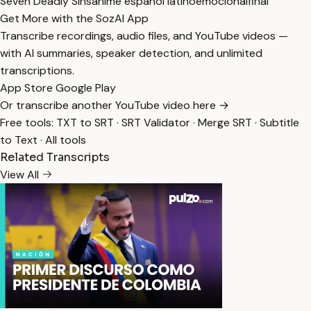
Seven Deadly Sins
animé español latino
emocional
final
Get More with the SozAI App
Transcribe recordings, audio files, and YouTube videos —
with AI summaries, speaker detection, and unlimited
transcriptions.
App Store
Google Play
Or transcribe another YouTube video here →
Free tools:
TXT to SRT
·
SRT Validator
·
Merge SRT
·
Subtitle
to Text
·
All tools
Related Transcripts
View All