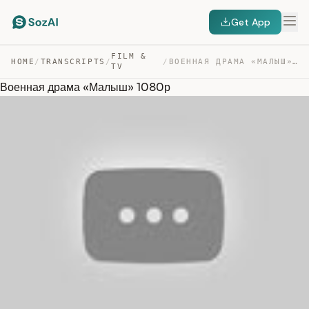
Get App
FILM &
HOME
/
TRANSCRIPTS
/
/
ВОЕННАЯ ДРАМА «МАЛЫШ» 1080Р — TRANSCRIPT
TV
Военная драма «Малыш» 1080р