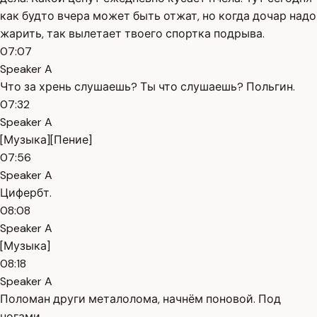
как будто вчера может быть отжат, но когда дочар надо
жарить, так вылетает твоего спортка подрыва.
07:07
Speaker A
Что за хрень слушаешь? Ты что слушаешь? Польгин.
07:32
Speaker A
[Музыка][Пение]
07:56
Speaker A
Цифербт.
08:08
Speaker A
[Музыка]
08:18
Speaker A
Поломан други металолома, начнём поновой. Под
ногами