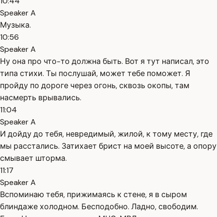
10:44
Speaker A
Музыка.
10:56
Speaker A
Ну она про что-то должна быть. Вот я тут написал, это
типа стихи. Ты послушай, может тебе поможет. Я
пройду по дороге через огонь, сквозь окопы, там
насмерть врывались.
11:04
Speaker A
И дойду до тебя, невредимый, жилой, к тому месту, где
мы расстались. Затихает брист на моей высоте, а опору
смывает шторма.
11:17
Speaker A
Вспоминаю тебя, прижимаясь к стене, я в сыром
блиндаже холодном. Бесподобно. Ладно, свободим.