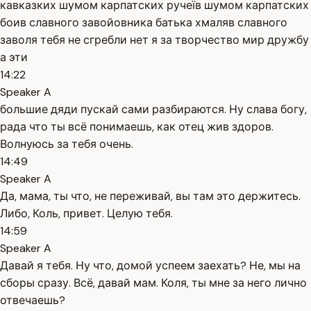
кавказких шумом карпатских ручеїв шумом карпатских
боив славного завойовника батька хмаляв славного
заволя тебя не сгребли нет я за творчество мир дружбу
а эти
14:22
Speaker A
большие дяди пускай сами разбираются. Ну слава богу,
рада что ты всё понимаешь, как отец жив здоров.
Волнуюсь за тебя очень.
14:49
Speaker A
Да, мама, ты что, не переживай, вы там это держитесь.
Либо, Коль, привет. Целую тебя.
14:59
Speaker A
Давай я тебя. Ну что, домой успеем заехать? Не, мы на
сборы сразу. Всё, давай мам. Коля, ты мне за него лично
отвечаешь?