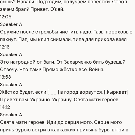
сышь? Навали. Подходим, получаем повестки. Ствол
зачем брал? Привет. О'кей.
12:05
Speaker A
Оружие после стрельбы чистить надо. Газы пороховые
пахнут. Пап, мы клип снимали, типа для прикола взял.
12:16
Speaker A
Это нагродной от бати. От Захарченко бить будешь?
Отвечу. Что там? Прямо жёстко всё. Война.
13:53
Speaker A
Жёстко будет, если [ __ ] в город ворвутся. [Фыркает]
Привет вам. Украино. Украину. Свята мати героев.
14:12
Speaker A
Свята мати героев. Иди до серця мого. Серце мого
принь бурою ветри в кавказких прилынь буры вітри в