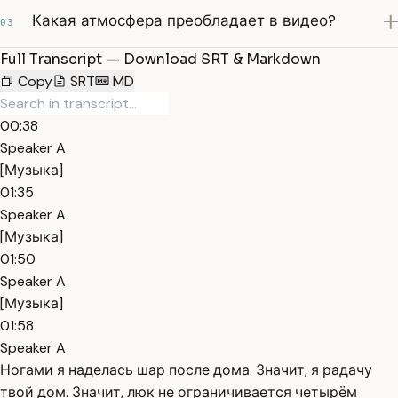
Какая атмосфера преобладает в видео?
03
Full Transcript — Download SRT & Markdown
Copy
SRT
MD
00:38
Speaker A
[Музыка]
01:35
Speaker A
[Музыка]
01:50
Speaker A
[Музыка]
01:58
Speaker A
Ногами я наделась шар после дома. Значит, я радачу
твой дом. Значит, люк не ограничивается четырём