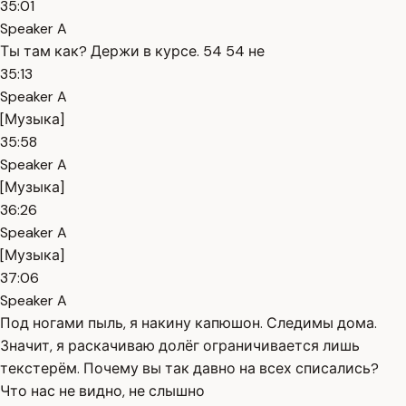
35:01
Speaker A
Ты там как? Держи в курсе. 54 54 не
35:13
Speaker A
[Музыка]
35:58
Speaker A
[Музыка]
36:26
Speaker A
[Музыка]
37:06
Speaker A
Под ногами пыль, я накину капюшон. Следимы дома.
Значит, я раскачиваю долёг ограничивается лишь
текстерём. Почему вы так давно на всех списались?
Что нас не видно, не слышно