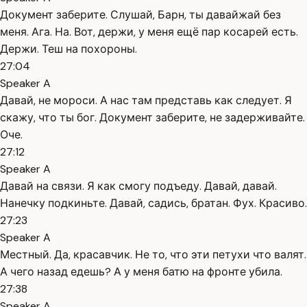
Документ заберите. Слушай, Барн, ты давайжай без
меня. Ага. На. Вот, держи, у меня ещё пар косарей есть.
Держи. Теш на похороны.
27:04
Speaker A
Давай, не мороси. А нас там представь как следует. Я
скажу, что ты бог. Документ заберите, не задерживайте.
Оче.
27:12
Speaker A
Давай на связи. Я как смогу подъеду. Давай, давай.
Нанечку подкиньте. Давай, садись, братан. Фух. Красиво.
27:23
Speaker A
Местный. Да, красавчик. Не то, что эти петухи что валят.
А чего назад едешь? А у меня батю на фронте убила.
27:38
Speaker A