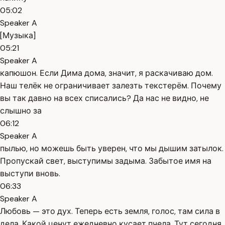
05:02
Speaker A
[Музыка]
05:21
Speaker A
капюшон. Если Дима дома, значит, я раскачиваю дом.
Наш телёк не ограничивает залезть текстерём. Почему
вы так давно на всех списались? Да нас не видно, не
слышно за
06:12
Speaker A
пылью, но можешь быть уверен, что мы дышим затылок.
Пропускай свет, выступимы задыма. Забытое имя на
выступи вновь.
06:33
Speaker A
Любовь — это дух. Теперь есть земля, голос, там сила в
дела. Какой ценут ежедневно кусает пчела. Тут сегодня