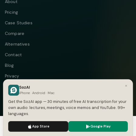
About
Pricing
Case Studies
Compare
Alternatives
Contact
Blog
Privacy
×
Terms
SozAI
iPhone · Android · Mac
DMCA
Get the SozAI app — 30 minutes of free AI transcription for your
own audio: lectures, meetings, voice memos and YouTube. 99+
languages.
We use cookies to enhance your experience.
Privacy Policy
Telegram
Instagram
© 2026 Vastflow. All rights reserved.
App Store
Google Play
Accept
Settings