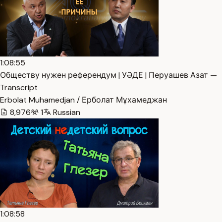
1:08:55
Обществу нужен референдум | УӘДЕ | Перуашев Азат —
Transcript
Erbolat Muhamedjan / Ерболат Мұхамеджан
8,976
1
Russian
1:08:58