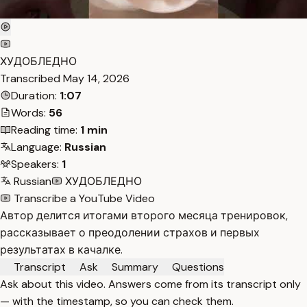
ХУДОБЛЕДНО
Transcribed
May 14, 2026
Duration:
1:07
Words:
56
Reading time:
1 min
Language:
Russian
Speakers:
1
Russian
ХУДОБЛЕДНО
Transcribe a YouTube Video
Автор делится итогами второго месяца тренировок,
рассказывает о преодолении страхов и первых
результатах в качалке.
Transcript
Ask
Summary
Questions
Ask about this video. Answers come from its transcript only
— with the timestamp, so you can check them.