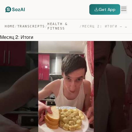
Get App
HEALTH &
HOME
/
TRANSCRIPTS
/
/
МЕСЯЦ 2: ИТОГИ — TRANSCRIPT
FITNESS
Месяц 2: Итоги