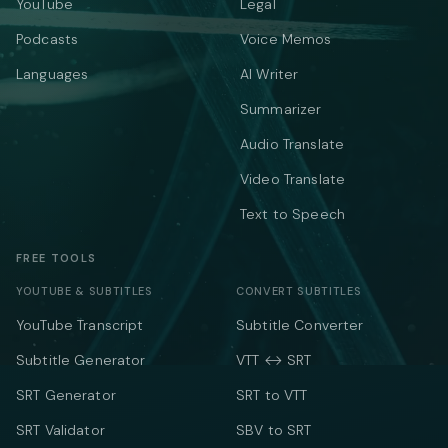
YouTube
Legal
Podcasts
Voice Memos
Languages
AI Writer
Summarizer
Audio Translate
Video Translate
Text to Speech
FREE TOOLS
YOUTUBE & SUBTITLES
CONVERT SUBTITLES
YouTube Transcript
Subtitle Converter
Subtitle Generator
VTT ↔ SRT
SRT Generator
SRT to VTT
SRT Validator
SBV to SRT