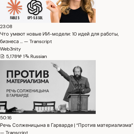
23:08
Что умеют новые ИИ-модели: 10 идей для работы,
бизнеса … — Transcript
Web3nity
5,178
1
Russian
50:16
Речь Солженицына в Гарварде | “Против материализма”
— Transcript