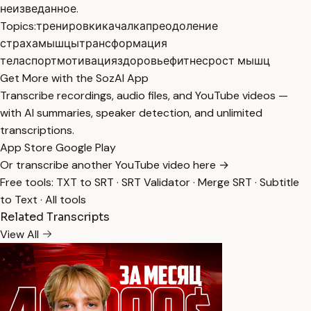
неизведанное.
Topics:
тренировки
качалка
преодоление
страха
мышцы
трансформация
тела
спорт
мотивация
здоровье
фитнес
рост мышц
Get More with the SozAI App
Transcribe recordings, audio files, and YouTube videos —
with AI summaries, speaker detection, and unlimited
transcriptions.
App Store
Google Play
Or transcribe another YouTube video here →
Free tools:
TXT to SRT
·
SRT Validator
·
Merge SRT
·
Subtitle
to Text
·
All tools
Related Transcripts
View All