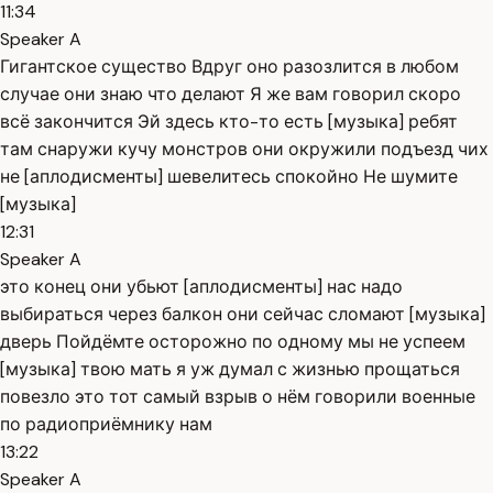
11:34
Speaker A
Гигантское существо Вдруг оно разозлится в любом
случае они знаю что делают Я же вам говорил скоро
всё закончится Эй здесь кто-то есть [музыка] ребят
там снаружи кучу монстров они окружили подъезд чих
не [аплодисменты] шевелитесь спокойно Не шумите
[музыка]
12:31
Speaker A
это конец они убьют [аплодисменты] нас надо
выбираться через балкон они сейчас сломают [музыка]
дверь Пойдёмте осторожно по одному мы не успеем
[музыка] твою мать я уж думал с жизнью прощаться
повезло это тот самый взрыв о нём говорили военные
по радиоприёмнику нам
13:22
Speaker A