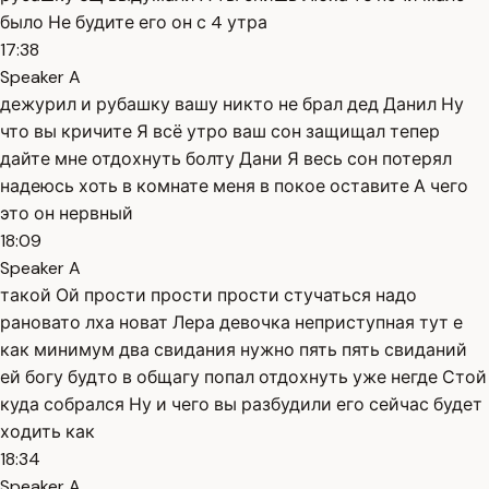
было Не будите его он с 4 утра
17:38
Speaker A
дежурил и рубашку вашу никто не брал дед Данил Ну
что вы кричите Я всё утро ваш сон защищал тепер
дайте мне отдохнуть болту Дани Я весь сон потерял
надеюсь хоть в комнате меня в покое оставите А чего
это он нервный
18:09
Speaker A
такой Ой прости прости прости стучаться надо
рановато лха новат Лера девочка неприступная тут е
как минимум два свидания нужно пять пять свиданий
ей богу будто в общагу попал отдохнуть уже негде Стой
куда собрался Ну и чего вы разбудили его сейчас будет
ходить как
18:34
Speaker A