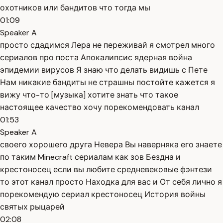
охотников или бандитов что тогда мы
01:09
Speaker A
просто сдадимся Лера не переживай я смотрел много
сериалов про поста Апокалипсис ядерная война
эпидемии вирусов Я знаю что делать видишь с Пете
Нам никакие бандиты не страшны постойте кажется я
вижу что-то [музыка] хотите знать что такое
настоящее качество хочу порекомендовать канал
01:53
Speaker A
своего хорошего друга Невера Вы наверняка его знаете
по таким Minecraft сериалам как зов Бездна и
крестоносец если вы любите средневековые фэнтези
то этот канал просто Находка для вас и От себя лично я
порекомендую сериал крестоносец История войны
святых рыцарей
02:08