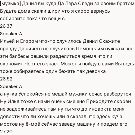
[музыка] Данил вы куда Да Лера Следи за своим братом
Будьте дома скажи шири что я скоро вернусь
собирайте пока что вещи с
26:37
Speaker A
Ильёй и Егором что-то случилось Данил Скажите
правду Да ничего не случилось Помощь им нужна и всё
эти балбесы решили разделиться время что ли
экономит Чёрт его знает Может я пойду с вами Вы ведь
тоже собираетесь один бежать так девочка
26:52
Speaker A
а ну-ка Успокойся не мешай мужики сечас разберутся
Ну Илья тоже с нами очень смешно Приходите скорей
не задерживайтесь там ну ты что до инфаркта меня
довести что ли хочешь или я сказал что здесь куча
мостов ну ё-моё сейчас заведу машину и поедем его
27:20