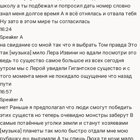
школу а ты подбежал и попросил дать номер словно
знал меня долгое время А я всё отнялась и отвала тебя
Ну зато в этом мире ты согласилась
16:24
Speaker A
на свидание со мной так что я выбрать Том правда Это
так [музыка] мило Лера Извини но вдали посмотри это
ведь то существо самое большое из всех сегодня
утром мы с Лерой увидели Гигантское существо и с
того момента меня не покидало ощущение что назад
пути
16:57
Speaker A
нет Раньше я предполагал что люди смогут победить
этих существ но теперь очевидно монстры заберут В
самые потаённые уголки земли и станут хозяевами
[музыка] планеты так моло быстро отдали мне мою
рубашку ещ выдумали А ты спишь Люха те ночи мало