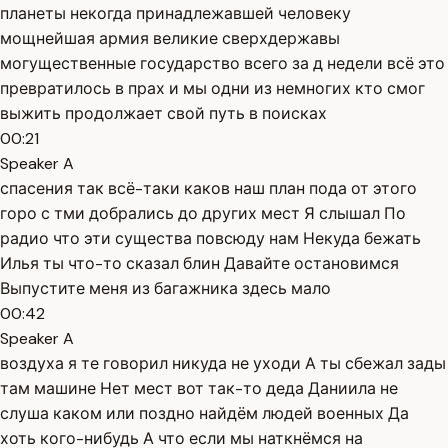
планеты некогда принадлежавшей человеку
мощнейшая армия великие сверхдержавы
могущественные государство всего за д недели всё это
превратилось в прах и мы одни из немногих кто смог
выжить продолжает свой путь в поисках
00:21
Speaker A
спасения так всё-таки каков наш план пода от этого
горо с тми добрались до других мест Я слышал По
радио что эти существа повсюду нам Некуда бежать
Илья ты что-то сказал блин Давайте остановимся
Выпустите меня из багажника здесь мало
00:42
Speaker A
воздуха я те говорил никуда не уходи А ты сбежал зады
там машине Нет мест вот так-то деда Даниила не
слуша каком или поздно найдём людей военных Да
хоть кого-нибудь А что если мы наткнёмся на