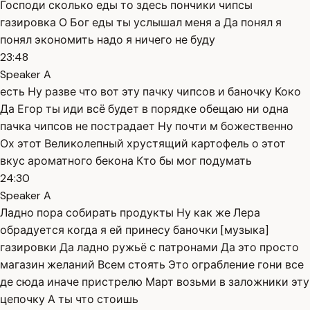
Господи сколько еды то здесь пончики чипсы
газировка О Бог еды ты услышал меня а Да понял я
понял экономить надо я ничего не буду
23:48
Speaker A
есть Ну разве что вот эту пачку чипсов и баночку Коко
Да Егор ты иди всё будет в порядке обещаю ни одна
пачка чипсов не пострадает Ну почти м божественно
Ох этот Великолепный хрустящий картофель о этот
вкус ароматного бекона Кто бы мог подумать
24:30
Speaker A
Ладно пора собирать продукты Ну как же Лера
обрадуется когда я ей принесу баночки [музыка]
газировки Да ладно ружьё с патронами Да это просто
магазин желаний Всем стоять Это ограбление гони все
де сюда иначе пристрелю Март возьми в заложники эту
цепочку А ты что стоишь