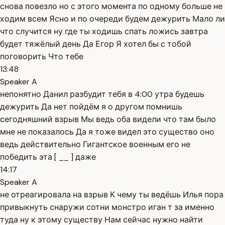
снова повезло но с этого момента по одному больше не
ходим всем Ясно и по очереди будем дежурить Мало ли
что случится ну где ты ходишь спать ложись завтра
будет тяжёлый день Да Егор Я хотел бы с тобой
поговорить Что тебе
13:48
Speaker A
непонятно Данил разбудит тебя в 4:00 утра будешь
дежурить Да нет пойдём я о другом помнишь
сегодняшний взрыв Мы ведь оба видели что там было
мне не показалось Да я тоже видел это существо оно
ведь действительно Гигантское военным его не
победить эта [ __ ] даже
14:17
Speaker A
не отреагировала на взрыв К чему ты ведёшь Илья пора
привыкнуть снаружи сотни монстро иган т за именно
туда ну к этому существу Нам сейчас нужно найти