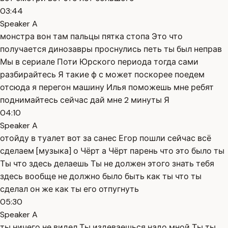
03:44
Speaker A
монстра вон там пальцы пятка стопа Это что
получается динозавры проснулись петь ты был неправ
Мы в сериале Поти Юрского периода тогда сами
разбирайтесь Я такие ф с может поскорее поедем
отсюда я перегон машину Илья поможешь мне ребят
поднимайтесь сейчас дай мне 2 минуты Я
04:10
Speaker A
отойду в туалет вот за санес Егор пошли сейчас всё
сделаем [музыка] о Чёрт а Чёрт парень что это было ты
Ты что здесь делаешь Ты не должен этого знать тебя
здесь вообще не должно было быть как ты что ты
сделал он же как ты его отпугнуть
05:30
Speaker A
ты ничего не видел Ты издеваешься надо мной Ты ты