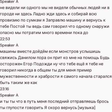
Speaker A
не видели ни одного мы не видели обычных людей ни в
городе ни здесь Ладно жди здесь и собирай всю
провизию по сумкам я Заправлю машину и вернусь к
тебе Постой ты ведь сам говорил что одному снаружи
опасно мы потратим много времени пока до
22:53
Speaker A
машины вместе дойдём если монстров услышишь
свяжись Данилом пора он прит ко мне на помощь Будь
осторожен Егор Подожди ну что тебе ещё я тебе не
говорил никогда в общем ты для меня пример
мужественности и храбрости я самого начала старался
быть таким же как
23:16
Speaker A
и ты ты что в путь меня последний отправляешь брось
ты глупости говорить Я скоро вернусь [музыка]