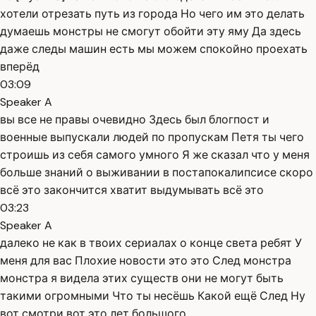
хотели отрезать путь из города Но чего им это делать
думаешь монстры не смогут обойти эту яму Да здесь
даже следы машин есть мы можем спокойно проехать
вперёд
03:09
Speaker A
вы все не правы очевидно Здесь был блогпост и
военные выпускали людей по пропускам Петя ты чего
строишь из себя самого умного Я же сказал что у меня
больше знаний о выживании в постапокалипсисе скоро
всё это закончится хватит выдумывать всё это
03:23
Speaker A
далеко не как в твоих сериалах о конце света ребят У
меня для вас Плохие новости это это След монстра
монстра я видела этих существ они не могут быть
такими огромными Что ты несёшь Какой ещё След Ну
вот смотри вот это лет большого