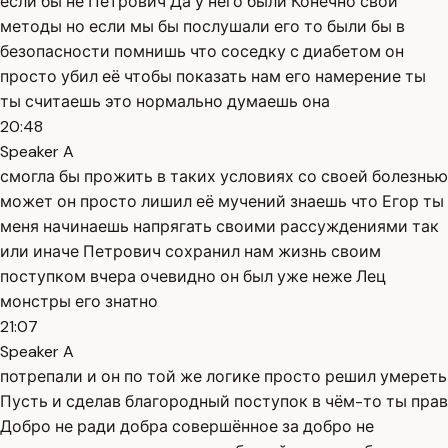
если бы не Петрович Да у него были Конечно свои
методы но если мы бы послушали его то были бы в
безопасности помнишь что соседку с диабетом он
просто убил её чтобы показать нам его намерение ты
ты считаешь это нормально думаешь она
20:48
Speaker A
смогла бы прожить в таких условиях со своей болезнью
может он просто лишил её мучений знаешь что Егор ты
меня начинаешь напрягать своими рассуждениями так
или иначе Петрович сохранил нам жизнь своим
поступком вчера очевидно он был уже неже Лец
монстры его знатно
21:07
Speaker A
потрепали и он по той же логике просто решил умереть
Пусть и сделав благородный поступок в чём-то ты прав
Добро не ради добра совершённое за добро не