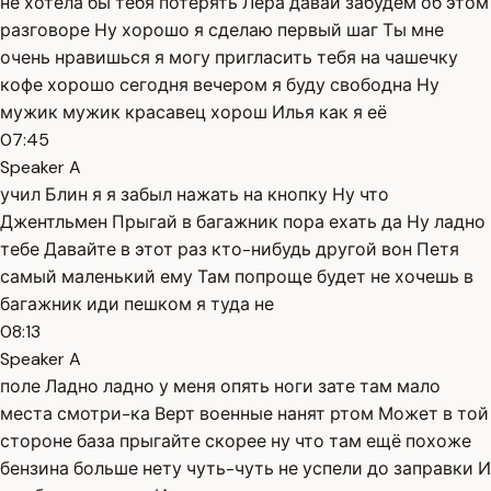
не хотела бы тебя потерять Лера давай забудем об этом
разговоре Ну хорошо я сделаю первый шаг Ты мне
очень нравишься я могу пригласить тебя на чашечку
кофе хорошо сегодня вечером я буду свободна Ну
мужик мужик красавец хорош Илья как я её
07:45
Speaker A
учил Блин я я забыл нажать на кнопку Ну что
Джентльмен Прыгай в багажник пора ехать да Ну ладно
тебе Давайте в этот раз кто-нибудь другой вон Петя
самый маленький ему Там попроще будет не хочешь в
багажник иди пешком я туда не
08:13
Speaker A
поле Ладно ладно у меня опять ноги зате там мало
места смотри-ка Верт военные нанят ртом Может в той
стороне база прыгайте скорее ну что там ещё похоже
бензина больше нету чуть-чуть не успели до заправки И