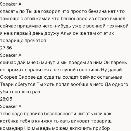
Speaker A
спасать по Ты же говорил что просто бензина нет что
там ещё с этой камай что бензонасос из строя вышел
сейчас придумаю чего-нибудь уже с военной техникой
я не в первый день дружу Алья он же там от этих
товарище прячется
27:36
Speaker A
сейчас дай мне 5 минут и мы поедем за ним Он парень
не промах справится а не глупой говоришь Ну давай
Скорее Скорее да куда ты солдат сейчас остальные
Твари сбегутся Ты хоть попал вообще в него Да одного
убил сколько раз
28:05
Speaker A
тебе надо правила безопасности читать или как
котёнка тебя в книжку тыкать виноват товарищ
командир Но мы ведь можем включить прибор