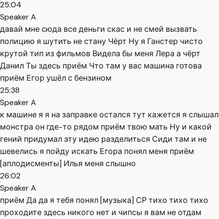
25:04
Speaker A
давай мне сюда все деньги скас и не смей вызвать
полицию я шутить не стану Чёрт Ну я Ганстер чисто
крутой тип из фильмов Видела бы меня Лера а чёрт
Данил Ты здесь приём Что там у вас машина готова
приём Егор ушёл с бензином
25:38
Speaker A
к машине я я на заправке остался тут кажется я слышал
монстра он где-то рядом приём твою мать Ну и какой
гений придумал эту идею разделиться Сиди там и не
шевелись я пойду искать Егора понял меня приём
[аплодисменты] Илья меня слышно
26:02
Speaker A
приём Да да я тебя понял [музыка] СР тихо тихо тихо
проходите здесь никого нет и чипсы я вам не отдам