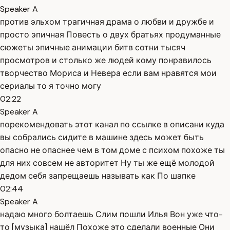
Speaker A
против эльхом трагичная драма о любви и дружбе и
просто эпичная Повесть о двух братьях продуманные
сюжеты эпичные анимации битв сотни тысяч
просмотров и столько же людей кому понравилось
творчество Мориса и Невера если вам нравятся мои
сериалы то я точно могу
02:22
Speaker A
порекомендовать этот канал по ссылке в описани куда
вы собрались сидите в машине здесь может быть
опасно не опаснее чем в том доме с психом похоже ты
для них совсем не авторитет Ну ты же ещё молодой
дедом себя запрещаешь называть как По шапке
02:44
Speaker A
надаю много болтаешь Слим пошли Илья Вон уже что-
то [музыка] нашёл Похоже это сделали военные Они