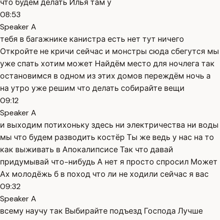
что будем делать Илья там у
08:53
Speaker A
тебя в багажнике канистра есть нет тут ничего
Откройте не кричи сейчас и монстры сюда сбегутся мы
уже спать хотим может Найдём место для ночлега так
остановимся в одном из этих домов переждём ночь а
на утро уже решим что делать собирайте вещи
09:12
Speaker A
и выходим потихоньку здесь ни электричества ни воды
мы что будем разводить костёр Ты же ведь у нас на то
как выживать в Апокалипсисе Так что давай
придумывай что-нибудь А нет я просто спросил Может
Ах молодёжь б в поход что ли не ходили сейчас я вас
09:32
Speaker A
всему научу так Выбирайте подъезд Господа Лучше