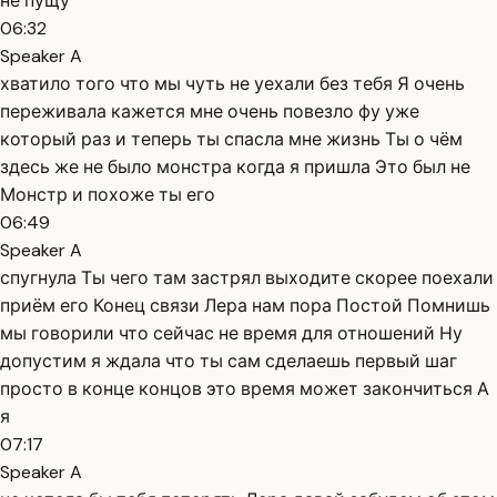
не пущу
06:32
Speaker A
хватило того что мы чуть не уехали без тебя Я очень
переживала кажется мне очень повезло фу уже
который раз и теперь ты спасла мне жизнь Ты о чём
здесь же не было монстра когда я пришла Это был не
Монстр и похоже ты его
06:49
Speaker A
спугнула Ты чего там застрял выходите скорее поехали
приём его Конец связи Лера нам пора Постой Помнишь
мы говорили что сейчас не время для отношений Ну
допустим я ждала что ты сам сделаешь первый шаг
просто в конце концов это время может закончиться А
я
07:17
Speaker A