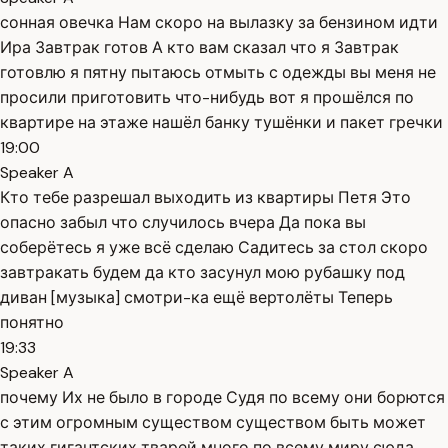
сонная овечка Нам скоро на вылазку за бензином идти
Ира Завтрак готов А кто вам сказал что я Завтрак
готовлю я пятну пытаюсь отмыть с одежды вы меня не
просили приготовить что-нибудь вот я прошёлся по
квартире на этаже нашёл банку тушёнки и пакет гречки
19:00
Speaker A
Кто тебе разрешал выходить из квартиры Петя Это
опасно забыл что случилось вчера Да пока вы
соберётесь я уже всё сделаю Садитесь за стол скоро
завтракать будем да кто засунул мою рубашку под
диван [музыка] смотри-ка ещё вертолёты Теперь
понятно
19:33
Speaker A
почему Их не было в городе Судя по всему они борются
с этим огромным существом существом быть может
таких гигантских тварей много по всему миру сюда