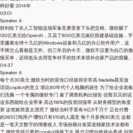
样好看 2014年
03:01
Speaker A
胜利给了在人工智能这场军备竞赛里拿下头把交椅。微软砸了
130亿美元给OpenAI，又花了800亿美元疯狂搭建基础设施，手
里攥着全球十几亿的Windows设备和几亿的办公软件用户，这
手牌怎么看都是王炸。但三年后的今天，微软不仅要为自己的傲
慢买单，还得低头去用竞争对手的技术来填补自家产品的窟窿。
04:37
Speaker A
每个月30美元 微软当时的宣传口径拔得非常高 Nadella甚至放
话说copilot的意义 堪比80年代个人电脑的诞生 为了给企业老板
们洗脑 一个专属的微软专门 雇了调查机构出报告 信誓旦旦的说
这东西能给企业带来 高达116%的投资回报率 从财务模型的角度
算 这笔账简直太漂亮了 微软当时手里有4亿5千万个 正在付费
的365订阅用户 哪怕只有1/10的人愿意 每个月多掏30美元 这都
是一笔天文数字的增量收入 市场份额分发渠道独家技术全都有
了 微软觉得只要把copilot强推下去 用户习惯自然就会养成 但现