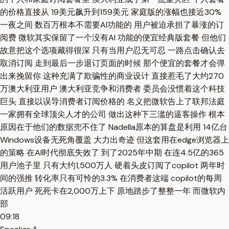
的价格直接从 19美元飙升到159美元 家庭版的涨幅也接近30%
一夜之间 数百万根本不需要AI功能的 用户被迫承担了暴涨的订
阅费 微软其实保留了一个没有AI 功能的便宜经典版套餐 但他们
故意把这个选项藏得很深 只有当用户忍无可忍 一路点击确认去
取消订阅 走到最后一步退订页面的时候 那个便宜的套餐才会弹
出来挽留你 这种充满了欺骗性的商业设计 直接惹毛了大约270
万澳大利亚用户 澳大利亚竞争和消费者 委员会没惯着这个科技
巨头 直接以误导消费者订阅价格的 名义把微软告上了联邦法庭
一家拥有全球顶尖人才的公司 做出这种下三滥的逼客操作 根本
原因在于他们的数据兜不住了 Nadella原本的算盘是利用 14亿台
Windows设备无死角覆盖 大力出奇迹 但这套用在edge浏览器上
的策略 在AI时代彻底失效了 到了2025年中期 在连4.5亿的365
用户池子里 只有大约1,500万人 硬着头皮订阅了copilot 两年时
间的强推 转化率只有可怜的3.3% 在消费者这端 copilot的每周
活跃用户 死死卡在2,000万上下 原地踏步了整整一年 而微软内
部
09:18