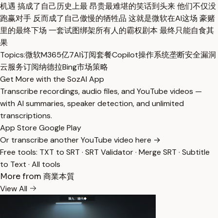
机遇 搞成了自己历史上最 昂贵最难堪的笑话到头来 他们不仅没
跑赢对手 反而成了自己傲慢的牺牲品 这就是微软在AI这场 豪赌
里的最终下场 一套试图绑架所有人的霸权剧本 最终只能自食其
果
Topics:
微软
M365亿7
AI订阅套餐
Copilot
操作系统垄断
安全漏洞
云服务订阅
纳德拉
Bing
市场策略
Get More with the SozAI App
Transcribe recordings, audio files, and YouTube videos —
with AI summaries, speaker detection, and unlimited
transcriptions.
App Store
Google Play
Or transcribe another YouTube video here →
Free tools:
TXT to SRT
·
SRT Validator
·
Merge SRT
·
Subtitle
to Text
·
All tools
More from 商業本質
View All