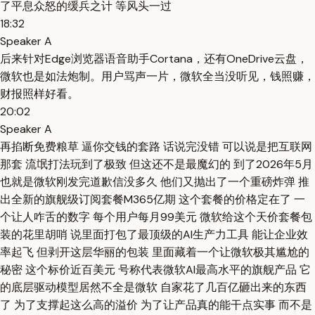
了平息众怒的缓兵之计 等风头一过
18:32
Speaker A
后来针对Edge浏览器语音助手Cortana，还有OneDrive云盘，
微软也是如法炮制。用户骂声一片，微软全当没听见，钱照赚，
财报照样好看。
20:02
Speaker A
再掐断免费粮草 逼你交钱的套路 话说完没错 可以说是把互联网
那套 流氓打法玩到了极致 但这还不是最魔幻的 到了2026年5月
也就是微软刚发完道歉信没多久 他们又抛出了一个重磅炸弹 推
出全新的旗舰级订阅套餐M365亿期 这个套餐的价格定在了 一
个让人咋舌的数字 每个用户每月99美元 微软给这个天价套餐包
装的花里胡哨 说里面打包了最顶级的AI生产力工具 能让企业效
率起飞 但剥开这层华丽的包装 里面藏着一个让微软极其尴尬的
秘密 这个标价近百美元 号称代表微软AI最高水平的旗舰产品 它
的底层驱动模型居然不全是微软 自家花了几百亿砸出来的东西
了 为了支撑起这么高的溢价 为了让产品真的能干点实事 而不是