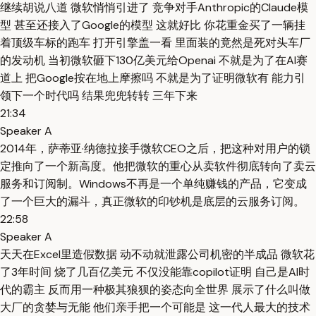
继续胡说八道 微软悄悄引进了 竞争对手Anthropic的Claude模
型 甚至还接入了Google的模型 这就好比 你花重金买了一辆挂
着顶级车标的跑车 打开引擎盖一看 里面装的竟然是死对头车厂
的发动机 当初微软砸下130亿美元给Openai 不就是为了在AI赛
道上 把Google按在地上摩擦吗 不就是为了证明微软有 能力引
领下一个时代吗 结果兜兜转转 三年下来
21:34
Speaker A
2014年，萨蒂亚·纳德拉接手微软CEO之后，把这种对用户的锁
定推向了一个新高度。他把微软的重心从卖软件彻底转向了卖云
服务和订阅制。Windows不再是一个单纯赚钱的产品，它变成
了一个巨大的漏斗，真正微软的印钞机是底层的云服务订阅。
22:58
Speaker A
天天在Excel里造假数据 动不动就泄露公司机密的半成品 微软花
了3年时间 烧了几百亿美元 不仅没能靠copilot证明 自己是AI时
代的霸主 反而用一种极其狼狈的姿态向全世界 展示了什么叫做
大厂的贪婪与无能 他们亲手把一个可能是 这一代人最大的技术