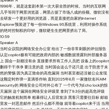
Speaker A
1996年，就是这套剧本第一次大获全胜的时候。当时的互联网
几乎等同于网景浏览器，网景占据了市场八成的份额。微软没有
去研发一个更好用的浏览器，而是直接把自家的Internet
Explorer预装进了每一份Windows 95系统里，利用对操作系统
的绝对控制权的印钞，微软硬生生把网景挤出了局。
10:59
Speaker A
当时众议院的网络安全办公室 给出了一份非常刺眼的评估报告
认定copilot极有可能把政府内部的 敏感数据泄露到外部服务器
上 国会一刻都没有余 直接要求所有工作人员把 设备上的copilot
删得干干净净 要注意的是 当时国会这么干还只是 出于防患于未
然的警惕 因为真正致命的高危漏洞 当时甚至都还没被公众发现
这颗定时炸弹一直滴答作响 直到2025年6月 一家微软名叫AIM
security的 网络安全公司对外公布了 一个代号为Echo lock的惊
天漏洞 这个漏洞在网络安全评级里 拿到了9.3分的超高危评级
它的触发机制简单 粗暴得让人后背发凉 黑客只需要往目标 邮箱
里发一封恶意邮件 然后什么都不用做 就等着copilot来干活 当用