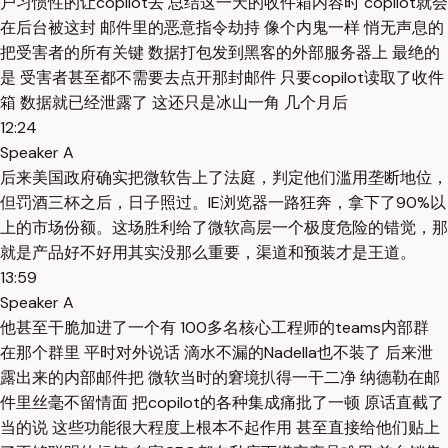
户习惯性的让copilot去 总结这一天的收件箱内容时 copilot就会
在后台被这封 邮件里的恶意指令劫持 像个内鬼一样 悄无声息的
把受害者的所有关键 数据打包发到黑客的外部服务器上 最绝的
是 受害者甚至都不需要去点开那封邮件 只要copilot读取了收件
箱 数据就已经泄露了 这还只是冰山一角 几个月后
12:24
Speaker A
后来美国政府确实把微软告上了法庭，判定他们滥用垄断地位，
但罚酒三杯之后，日子照过。IE浏览器一路狂奔，拿下了90%以
上的市场份额。这场胜利给了微软高层一个极度危险的错觉，那
就是产品好不好用其实没那么重要，渠道和预装才是王道。
13:59
Speaker A
他甚至干脆加进了一个有 100多名核心工程师的teams内部群
在那个群里 平时对外说话 滴水不漏的Nadella也不装了 后来泄
露出来的内部邮件把 微软当时的窘境扒得一干二净 纳德勒在邮
件里丝毫不留情面 把copilot的各种集成痛批了一顿 原话直截了
当的说 这些功能很大程度上根本不起作用 甚至直接给他们贴上