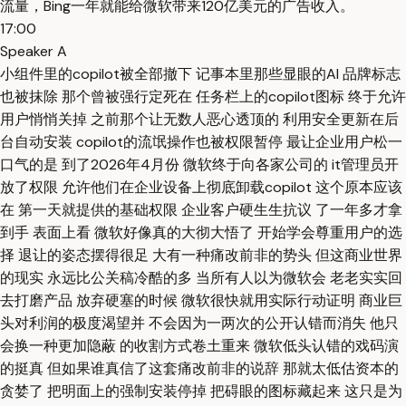
流量，Bing一年就能给微软带来120亿美元的广告收入。
17:00
Speaker A
小组件里的copilot被全部撤下 记事本里那些显眼的AI 品牌标志
也被抹除 那个曾被强行定死在 任务栏上的copilot图标 终于允许
用户悄悄关掉 之前那个让无数人恶心透顶的 利用安全更新在后
台自动安装 copilot的流氓操作也被权限暂停 最让企业用户松一
口气的是 到了2026年4月份 微软终于向各家公司的 it管理员开
放了权限 允许他们在企业设备上彻底卸载copilot 这个原本应该
在 第一天就提供的基础权限 企业客户硬生生抗议 了一年多才拿
到手 表面上看 微软好像真的大彻大悟了 开始学会尊重用户的选
择 退让的姿态摆得很足 大有一种痛改前非的势头 但这商业世界
的现实 永远比公关稿冷酷的多 当所有人以为微软会 老老实实回
去打磨产品 放弃硬塞的时候 微软很快就用实际行动证明 商业巨
头对利润的极度渴望并 不会因为一两次的公开认错而消失 他只
会换一种更加隐蔽 的收割方式卷土重来 微软低头认错的戏码演
的挺真 但如果谁真信了这套痛改前非的说辞 那就太低估资本的
贪婪了 把明面上的强制安装停掉 把碍眼的图标藏起来 这只是为