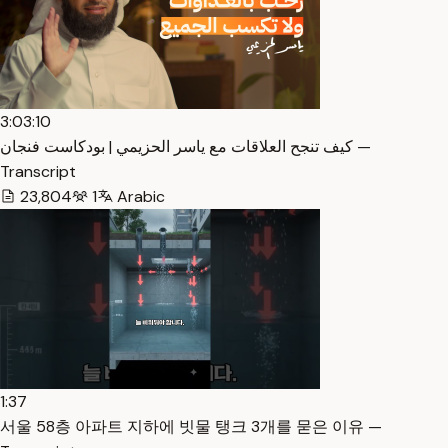
3:03:10
كيف تنجح العلاقات مع ياسر الحزيمي | بودكاست فنجان —
Transcript
23,804
1
Arabic
1:37
서울 58층 아파트 지하에 빗물 탱크 3개를 묻은 이유 —