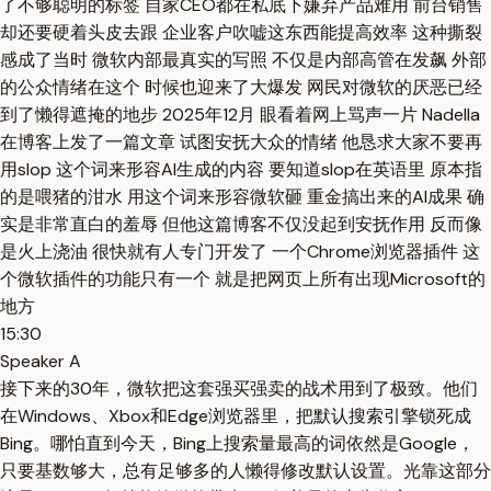
了不够聪明的标签 自家CEO都在私底下嫌弃产品难用 前台销售
却还要硬着头皮去跟 企业客户吹嘘这东西能提高效率 这种撕裂
感成了当时 微软内部最真实的写照 不仅是内部高管在发飙 外部
的公众情绪在这个 时候也迎来了大爆发 网民对微软的厌恶已经
到了懒得遮掩的地步 2025年12月 眼看着网上骂声一片 Nadella
在博客上发了一篇文章 试图安抚大众的情绪 他恳求大家不要再
用slop 这个词来形容AI生成的内容 要知道slop在英语里 原本指
的是喂猪的泔水 用这个词来形容微软砸 重金搞出来的AI成果 确
实是非常直白的羞辱 但他这篇博客不仅没起到安抚作用 反而像
是火上浇油 很快就有人专门开发了 一个Chrome浏览器插件 这
个微软插件的功能只有一个 就是把网页上所有出现Microsoft的
地方
15:30
Speaker A
接下来的30年，微软把这套强买强卖的战术用到了极致。他们
在Windows、Xbox和Edge浏览器里，把默认搜索引擎锁死成
Bing。哪怕直到今天，Bing上搜索量最高的词依然是Google，
只要基数够大，总有足够多的人懒得修改默认设置。光靠这部分