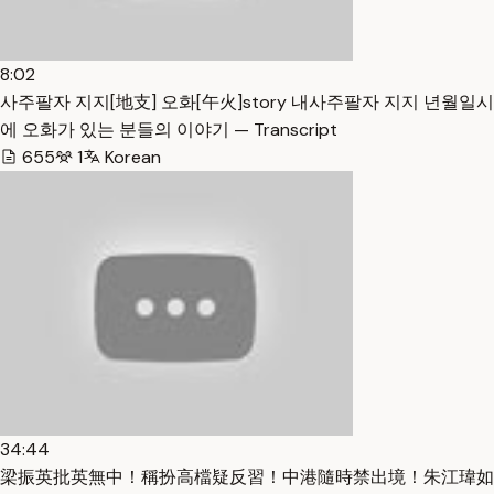
8:02
사주팔자 지지[地支] 오화[午火]story 내사주팔자 지지 년월일시
에 오화가 있는 분들의 이야기 — Transcript
655
1
Korean
34:44
梁振英批英無中！稱扮高檔疑反習！中港隨時禁出境！朱江瑋如