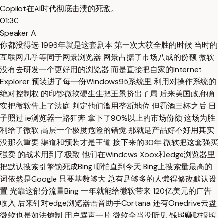
Copilot在AI时代彻底击溃的死敌。
01:30
Speaker A
你都没得选 1996年就是这套剧本 第一次大获全胜的时候 当时的
互联网几乎等同于网景浏览器 网景占据了市场八成的份额 微软
没有去研发一个更好用的浏览器 而是直接把自家的Internet
Explorer 预装进了每一份Windows95系统里 利用对操作系统的
绝对控制权 的印钞微软硬生生把王景挤出了局 后来美国政府确
实把微软告上了法庭 判定他们滥用垄断地位 但罚酒三杯之后 日
子照过 ie浏览器一路狂奔 拿下了90%以上的市场份额 这场为胜
利给了微软 高层一个极度危险的错觉 那就是产品好不好用其实
没那么重要 渠道和预装才是王道 接下来的30年 微软把这套强买
强卖 的战术用到了极致 他们在Windows Xbox和edge浏览器里
把默认搜索引擎锁死成Bing 哪怕直到今天 Bing上搜索量最高的
词依然是Google 只要基数够大 总有足够多的人懒得修改默认设
置 光靠这部分流量Bing 一年就能给微软带来 120亿美元的广告
收入 后来针对edge浏览器语音助手Cortana 还有Onedrive云盘
微软也是如法炮制 用户骂声一片 微软全当没听见 钱照赚财报照