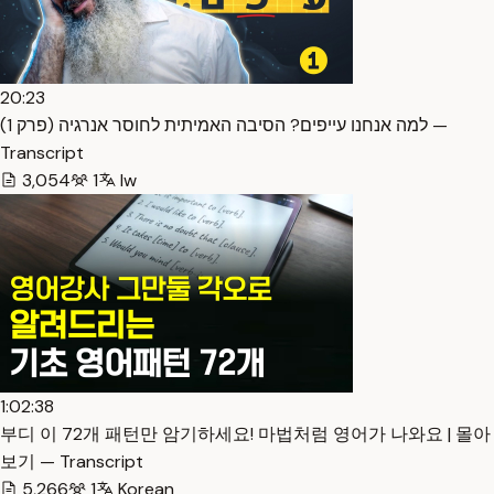
20:23
למה אנחנו עייפים? הסיבה האמיתית לחוסר אנרגיה (פרק 1) —
Transcript
3,054
1
Iw
1:02:38
부디 이 72개 패턴만 암기하세요! 마법처럼 영어가 나와요 | 몰아
보기 — Transcript
5,266
1
Korean