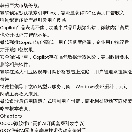
获得巨大市场份额。
微软锁定默认搜索引擎Bing，靠流量获得120亿美元广告收入，
强制绑定多款产品引发用户反感。
Copilot产品表现不佳，功能半成品且频繁出错，微软内部高层
也公开批评其智能不足。
微软强推Copilot转化率低，用户活跃度停滞，企业用户抗议后
才开放卸载权限。
安全漏洞严重，Copilot存在高危数据泄露风险，美国政府要求
删除相关软件。
微软在澳大利亚因误导订阅价格被告上法庭，用户被迫承担暴涨
费用。
纳德拉领导下微软转型云服务订阅，Windows变成漏斗，云订
阅成主要收入来源。
微软道歉后仍用隐蔽方式强制用户付费，商业利益驱动下霸权策
略未根本改变。
Chapters
00:00
微软推出高价AI订阅套餐引发争议
03:01
微软AI军备竞赛与技术依赖竞争对手