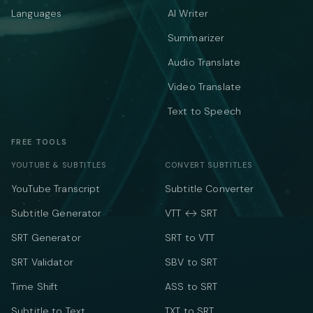
Languages
AI Writer
Summarizer
Audio Translate
Video Translate
Text to Speech
FREE TOOLS
YOUTUBE & SUBTITLES
CONVERT SUBTITLES
YouTube Transcript
Subtitle Converter
Subtitle Generator
VTT ↔ SRT
SRT Generator
SRT to VTT
SRT Validator
SBV to SRT
Time Shift
ASS to SRT
Subtitle to Text
TXT to SRT