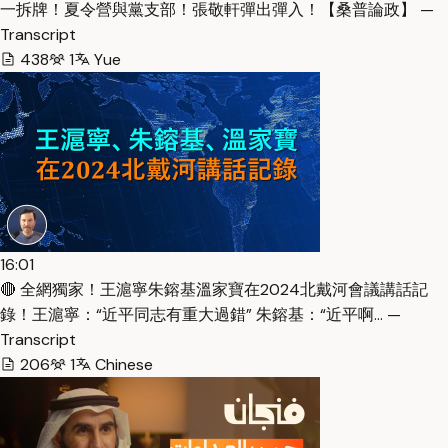
一拆牌！夏令營與黨支部！張敬軒彈出彈入！【桑普論政】 —
Transcript
438
1
Yue
16:01
🔴 全網獨家！王滬寧朱鎔基溫家寶在2024北戴河會議講話記
錄！王滬寧：“近平同志有重大過錯” 朱鎔基：“近平啊… —
Transcript
206
1
Chinese