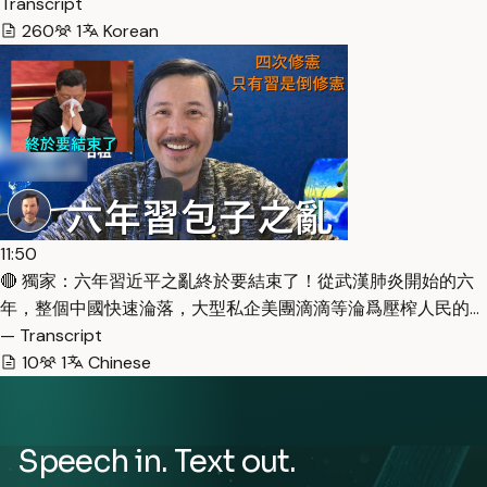
Transcript
260
1
Korean
11:50
🔴 獨家：六年習近平之亂終於要結束了！從武漢肺炎開始的六
年，整個中國快速淪落，大型私企美團滴滴等淪爲壓榨人民的…
— Transcript
10
1
Chinese
Speech in. Text out.