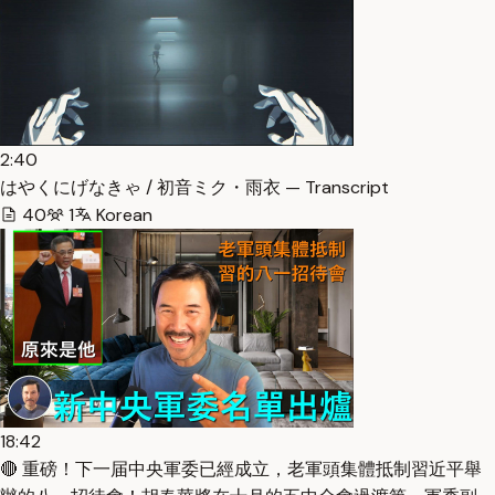
2:40
はやくにげなきゃ / 初音ミク・雨衣 — Transcript
40
1
Korean
18:42
🔴 重磅！下一届中央軍委已經成立，老軍頭集體抵制習近平舉