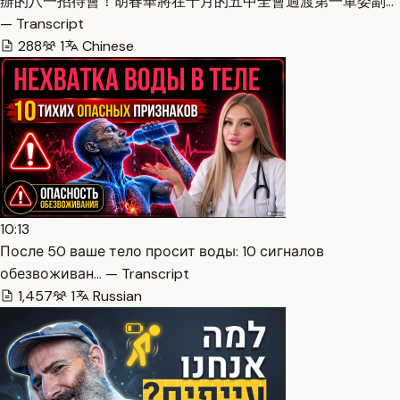
辦的八一招待會！胡春華將在十月的五中全會過渡第一軍委副…
— Transcript
288
1
Chinese
10:13
После 50 ваше тело просит воды: 10 сигналов
обезвоживан… — Transcript
1,457
1
Russian