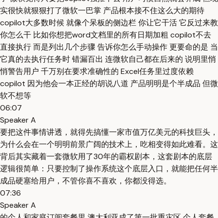
实很快就狠狠打了微软一巴掌 产品根本接不住这么大的期待
copilot大多数时候 就像个呆板的侧边栏 你让它干活 它反过来教
你怎么干 比如你想把word文档里的所有日期加粗 copilot不去
直接执行 而是列出几个步骤 告诉你怎么手动操作 更要命的是 当
它真的去执行任务时 错漏百出 连微软自己都在后来的 说明里悄
悄警告用户 千万别在要求准确性的 Excel任务里过度依赖
copilot 因为他会一本正经的胡说八道 产品明明是个半成品 但微
软不想等
06:07
Speaker A
要把这件事情讲透，就得先搞懂一家市值万亿美元的科技巨头，
为什么会在一个明明前景广阔的技术上，吃相变得如此难看。这
背后其实藏着一套微软用了30年的霸权剧本，这套剧本的底层
逻辑很简单：只要控制了操作系统这个底层入口，就能把任何半
成品硬塞给用户，不管你喜不喜欢，你都没得选。
07:36
Speaker A
的个人和家庭订阅套餐里 澳大利亚成了第一批重灾区 个人套餐