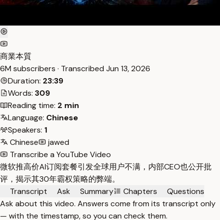
商業本質
6M subscribers · Transcribed
Jun 13, 2026
Duration:
23:39
Words:
309
Reading time:
2 min
Language:
Chinese
Speakers:
1
Chinese
jawed
Transcribe a YouTube Video
微软推高价AI订阅套餐引发全球用户不满，内部CEO也公开批
评，揭示其30年霸权策略的弊端。
Transcript
Ask
Summary
Chapters
Questions
Ask about this video. Answers come from its transcript only
— with the timestamp, so you can check them.