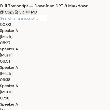
Full Transcript — Download SRT & Markdown
Copy
SRT
MD
00:02
Speaker A
[Müzik]
05:27
Speaker A
[Müzik]
06:01
Speaker A
[Müzik]
06:38
Speaker A
[Müzik]
07:18
Speaker A