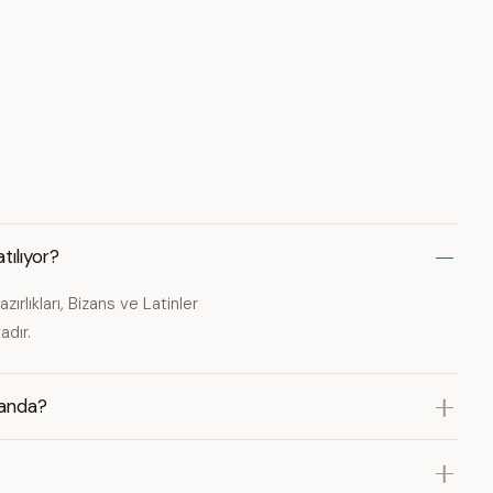
tılıyor?
rlıkları, Bizans ve Latinler
adır.
landa?