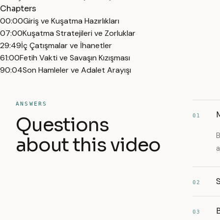
Chapters
00:00
Giriş ve Kuşatma Hazırlıkları
07:00
Kuşatma Stratejileri ve Zorluklar
29:49
İç Çatışmalar ve İhanetler
61:00
Fetih Vakti ve Savaşın Kızışması
90:04
Son Hamleler ve Adalet Arayışı
ANSWERS
M
01
Questions
B
about this video
a
S
02
B
03