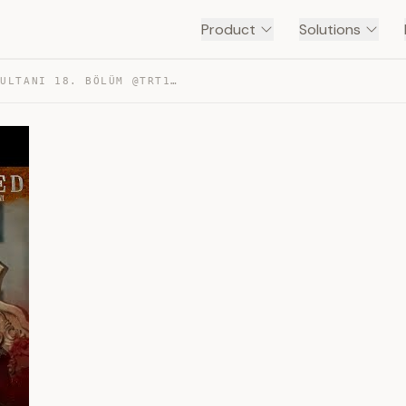
Product
Solutions
MEHMED: FETIHLER SULTANI 18. BÖLÜM @TRT1 — TRANSCRIPT