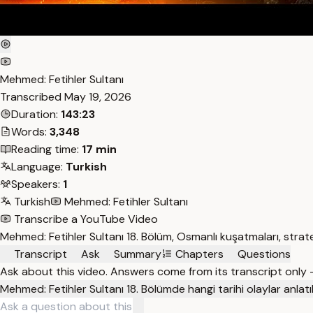
Mehmed: Fetihler Sultanı
Transcribed
May 19, 2026
Duration:
143:23
Words:
3,348
Reading time:
17 min
Language:
Turkish
Speakers:
1
Turkish
Mehmed: Fetihler Sultanı
Transcribe a YouTube Video
Mehmed: Fetihler Sultanı 18. Bölüm, Osmanlı kuşatmaları, stratej
Transcript
Ask
Summary
Chapters
Questions
Ask about this video. Answers come from its transcript only
Mehmed: Fetihler Sultanı 18. Bölümde hangi tarihi olaylar anlatı