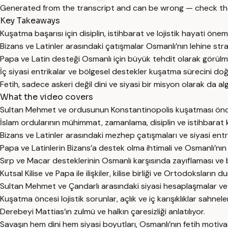
Generated from the transcript and can be wrong — check th
Key Takeaways
Kuşatma başarısı için disiplin, istihbarat ve lojistik hayati önem
Bizans ve Latinler arasındaki çatışmalar Osmanlı’nın lehine stra
Papa ve Latin desteği Osmanlı için büyük tehdit olarak görülm
İç siyasi entrikalar ve bölgesel destekler kuşatma sürecini do
Fetih, sadece askeri değil dini ve siyasi bir misyon olarak da al
What the video covers
Sultan Mehmet ve ordusunun Konstantinopolis kuşatması öncesi s
İslam ordularının mühimmat, zamanlama, disiplin ve istihbarat 
Bizans ve Latinler arasındaki mezhep çatışmaları ve siyasi entri
Papa ve Latinlerin Bizans’a destek olma ihtimali ve Osmanlı’nın b
Sırp ve Macar desteklerinin Osmanlı karşısında zayıflaması ve b
Kutsal Kilise ve Papa ile ilişkiler, kilise birliği ve Ortodoksların d
Sultan Mehmet ve Çandarlı arasındaki siyasi hesaplaşmalar ve e
Kuşatma öncesi lojistik sorunlar, açlık ve iç karışıklıklar sahnele
Derebeyi Mattias’ın zulmü ve halkın çaresizliği anlatılıyor.
Savaşın hem dini hem siyasi boyutları, Osmanlı’nın fetih motiva