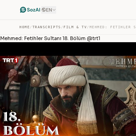
EN
HOME
/
TRANSCRIPTS
/
FILM & TV
/
Mehmed: Fetihler Sultanı 18. Bölüm @trt1