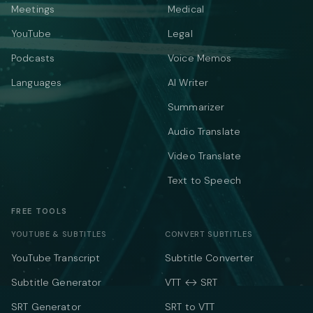
Meetings
Medical
YouTube
Legal
Podcasts
Voice Memos
Languages
AI Writer
Summarizer
Audio Translate
Video Translate
Text to Speech
FREE TOOLS
YOUTUBE & SUBTITLES
CONVERT SUBTITLES
YouTube Transcript
Subtitle Converter
Subtitle Generator
VTT ↔ SRT
SRT Generator
SRT to VTT