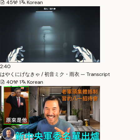
45
1
Korean
2:40
はやくにげなきゃ / 初音ミク・雨衣 — Transcript
40
1
Korean