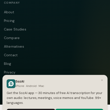
COMPANY
About
Pricing
Case Studies
Compare
Alternatives
Contact
Blog
Privacy
×
Terms
SozAI
iPhone · Android · Mac
DMCA
Get the SozAI app — 30 minutes of free AI transcription for your
own audio: lectures, meetings, voice memos and YouTube. 99+
languages.