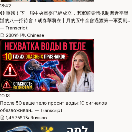
18:42
🔴 重磅！下一届中央軍委已經成立，老軍頭集體抵制習近平舉
辦的八一招待會！胡春華將在十月的五中全會過渡第一軍委副…
— Transcript
288
1
Chinese
10:13
После 50 ваше тело просит воды: 10 сигналов
обезвоживан… — Transcript
1,457
1
Russian