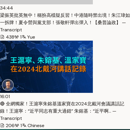
34:44
梁振英批英無中！稱扮高檔疑反習！中港隨時禁出境！朱江瑋如
一拆牌！夏令營與黨支部！張敬軒彈出彈入！【桑普論政】 —
Transcript
438
1
Yue
16:01
🔴 全網獨家！王滬寧朱鎔基溫家寶在2024北戴河會議講話記
錄！王滬寧：“近平同志有重大過錯” 朱鎔基：“近平啊… —
Transcript
206
1
Chinese