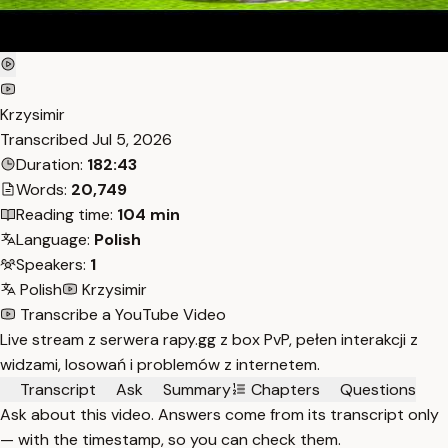
Krzysimir
Transcribed
Jul 5, 2026
Duration:
182:43
Words:
20,749
Reading time:
104 min
Language:
Polish
Speakers:
1
Polish
Krzysimir
Transcribe a YouTube Video
Live stream z serwera rapy.gg z box PvP, pełen interakcji z
widzami, losowań i problemów z internetem.
Transcript
Ask
Summary
Chapters
Questions
Ask about this video. Answers come from its transcript only
— with the timestamp, so you can check them.