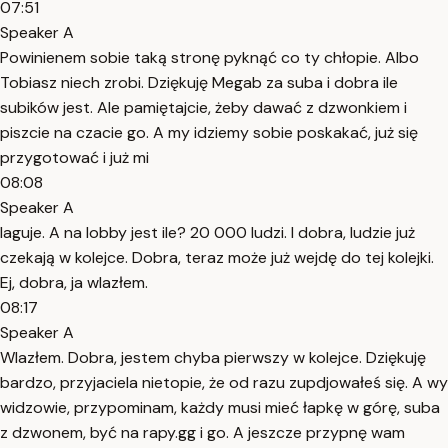
07:51
Speaker A
Powinienem sobie taką stronę pyknąć co ty chłopie. Albo
Tobiasz niech zrobi. Dziękuję Megab za suba i dobra ile
subików jest. Ale pamiętajcie, żeby dawać z dzwonkiem i
piszcie na czacie go. A my idziemy sobie poskakać, już się
przygotować i już mi
08:08
Speaker A
laguje. A na lobby jest ile? 20 000 ludzi. I dobra, ludzie już
czekają w kolejce. Dobra, teraz może już wejdę do tej kolejki.
Ej, dobra, ja wlazłem.
08:17
Speaker A
Wlazłem. Dobra, jestem chyba pierwszy w kolejce. Dziękuję
bardzo, przyjaciela nietopie, że od razu zupdjowałeś się. A wy
widzowie, przypominam, każdy musi mieć łapkę w górę, suba
z dzwonem, być na rapy.gg i go. A jeszcze przypnę wam