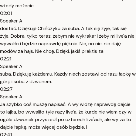
wtedy możecie
02:01
Speaker A
dostać. Dziękuję Chińczyku za suba. A tak się żyje, tak się
żyje. Dobra, tylko teraz, żebym nie wykrakał i żeby mi live'a nie
wywaliło i będzie naprawdę pięknie. Nie, no nie, nie daję
modów za hajs. Nie chcę. Dzięki. jakiś praktis za
02:21
Speaker A
suba. Dziękuję każdemu. Każdy niech zostawi od razu łapkę w
górę i suba z dzwonem.
02:27
Speaker A
Ja szybko coś muszę napisać. A wy widzę naprawdę dajcie
to lajka, bo wywaliło tyle razy live'a, że kurde nie wiem czy w
ogóle dzwonek przyszedł po czterech live'ach, ale wy za to
dajcie łapkę, może więcej osób będzie. I
02:41