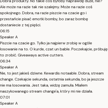
Dobra produkty. No takie coś byłoby naprawdę duże, nie?
Ale może na razie tak nie szalejmy. Może na razie coś
spokojnego. Dobra, na razie piszcie na czacie go i
przestańcie pisać emotki bomby, bo zaraz bombę
dostaniecie z tej pięści.
06:15
Speaker A
Piszcie na czacie go. Tylko ja najpierw zrobię w ogóle
losowanie na to. O kurde, czat un bable. Poczekajcie, próbuję
to zrobić. Giveaways active cutters.
06:34
Speaker A
Nie, to jest jakieś dziwne. Kewardis notaable. Dobra, stream
change. Czekajcie sekunda, ostatnia sekunda, bo ja jeszcze
nie ma losowania. Jest taka, widzę zamuła. Miałem
naszykowanego stream change'a, który mi nie działa.
07:01
Speaker A