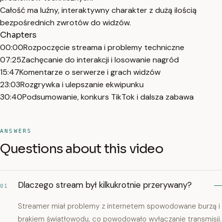
Całość ma luźny, interaktywny charakter z dużą ilością
bezpośrednich zwrotów do widzów.
Chapters
00:00
Rozpoczęcie streama i problemy techniczne
07:25
Zachęcanie do interakcji i losowanie nagród
15:47
Komentarze o serwerze i grach widzów
23:03
Rozgrywka i ulepszanie ekwipunku
30:40
Podsumowanie, konkurs TikTok i dalsza zabawa
ANSWERS
Questions about this video
Dlaczego stream był kilkukrotnie przerywany?
01
Streamer miał problemy z internetem spowodowane burzą i
brakiem światłowodu, co powodowało wyłączanie transmisji.