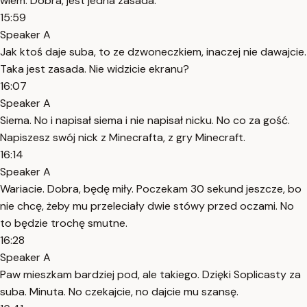
wiem. Dobra, jest jedna zasada.
15:59
Speaker A
Jak ktoś daje suba, to ze dzwoneczkiem, inaczej nie dawajcie.
Taka jest zasada. Nie widzicie ekranu?
16:07
Speaker A
Siema. No i napisał siema i nie napisał nicku. No co za gość.
Napiszesz swój nick z Minecrafta, z gry Minecraft.
16:14
Speaker A
Wariacie. Dobra, będę miły. Poczekam 30 sekund jeszcze, bo
nie chcę, żeby mu przeleciały dwie stówy przed oczami. No
to będzie trochę smutne.
16:28
Speaker A
Paw mieszkam bardziej pod, ale takiego. Dzięki Soplicasty za
suba. Minuta. No czekajcie, no dajcie mu szansę.