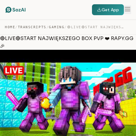
Get App
HOME
/
TRANSCRIPTS
/
GAMING
/
🔴LIVE🔴START NAJWIĘKSZEGO BOX PVP ❤️ RAPY.GG🎉 — TRANSCRIPT
🔴LIVE🔴START NAJWIĘKSZEGO BOX PVP ❤️ RAPY.GG
🎉