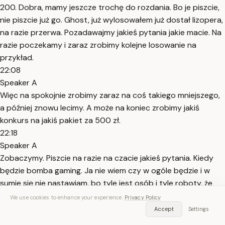
200. Dobra, mamy jeszcze trochę do rozdania. Bo je piszcie,
nie piszcie już go. Ghost, już wylosowałem już dostał lizopera,
na razie przerwa. Pozadawajmy jakieś pytania jakie macie. Na
razie poczekamy i zaraz zrobimy kolejne losowanie na
przykład.
22:08
Speaker A
Więc na spokojnie zrobimy zaraz na coś takiego mniejszego,
a później znowu lecimy. A może na koniec zrobimy jakiś
konkurs na jakiś pakiet za 500 zł.
22:18
Speaker A
Zobaczymy. Piszcie na razie na czacie jakieś pytania. Kiedy
będzie bomba gaming. Ja nie wiem czy w ogóle będzie i w
sumie się nie nastawiam, bo tyle jest osób i tyle roboty, że
naprawdę nie oczekuję tego. A ja będę i tak mega się pocił na
We use cookies to enhance your experience.
Privacy Policy
starcie.
Accept
Settings
22:46