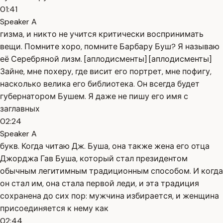
01:41
Speaker A
гизма, и никто не учится критически воспринимать
вещи. Помните хоро, помните Барбару Буш? Я называю
её Серебряной лизм. [аплодисменты] [аплодисменты]
Зайне, мне похеру, где висит его портрет, мне пофигу,
насколько велика его библиотека. Он всегда будет
губернатором Бушем. Я даже не пишу его имя с
заглавных
02:24
Speaker A
букв. Когда читаю Дж. Буша, она также жена его отца
Джорджа Гав Буша, который стал президентом
обычным легитимным традиционным способом. И когда
он стал им, она стала первой леди, и эта традиция
сохранена до сих пор: мужчина избирается, и женщина
присоединяется к нему как
02:44