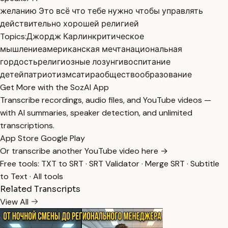
желанию Это всё что тебе нужно чтобы управлять
действительно хорошей религией
Topics:
Джордж Карлин
критическое
мышление
американская мечта
национальная
гордость
религиозные лозунги
воспитание
детей
патриотизм
сатира
общество
образование
Get More with the SozAI App
Transcribe recordings, audio files, and YouTube videos —
with AI summaries, speaker detection, and unlimited
transcriptions.
App Store
Google Play
Or transcribe another YouTube video here →
Free tools:
TXT to SRT
·
SRT Validator
·
Merge SRT
·
Subtitle
to Text
·
All tools
Related Transcripts
View All