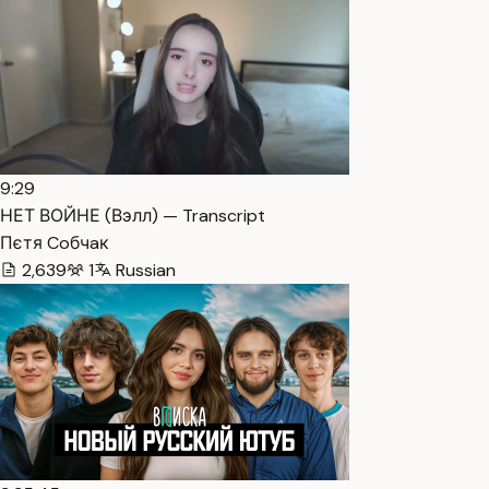
9:29
НЕТ ВОЙНЕ (Вэлл) — Transcript
Пєтя Coбчaк
2,639
1
Russian