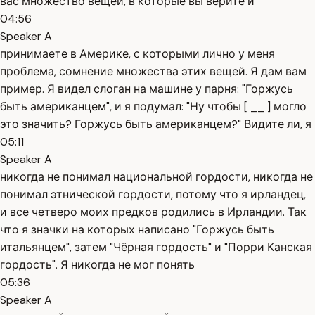
вас множество вещей, в которые вы верите и
04:56
Speaker A
принимаете в Америке, с которыми лично у меня
проблема, сомнение множества этих вещей. Я дам вам
пример. Я видел слоган на машине у парня: "Горжусь
быть американцем", и я подумал: "Ну чтобы [ __ ] могло
это значить? Горжусь быть американцем?" Видите ли, я
05:11
Speaker A
никогда не понимал национальной гордости, никогда не
понимал этнической гордости, потому что я ирландец,
и все четверо моих предков родились в Ирландии. Так
что я значки на которых написано "Горжусь быть
итальянцем", затем "Чёрная гордость" и "Порри Канская
гордость". Я никогда не мог понять
05:36
Speaker A