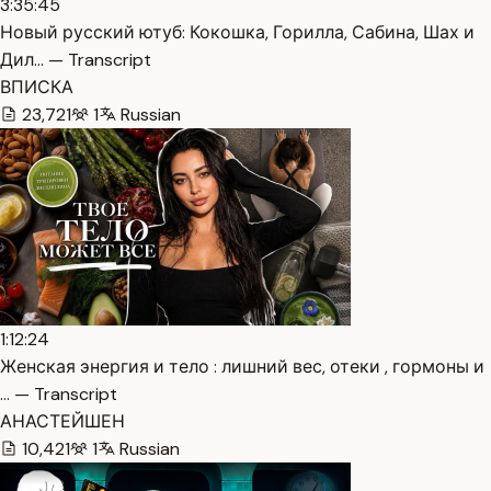
3:35:45
Новый русский ютуб: Кокошка, Горилла, Сабина, Шах и
Дил… — Transcript
ВПИСКА
23,721
1
Russian
1:12:24
Женская энергия и тело : лишний вес, отеки , гормоны и
… — Transcript
АНАСТЕЙШЕН
10,421
1
Russian