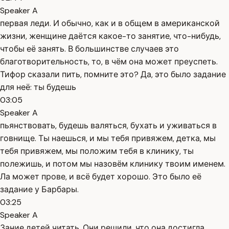
Speaker A
первая леди. И обычно, как и в общем в американской
жизни, женщине даётся какое-то занятие, что-нибудь,
чтобы её занять. В большинстве случаев это
благотворительность, то, в чём она может преуспеть.
Тифор сказали пить, помните это? Да, это было задание
для неё: ты будешь
03:05
Speaker A
пьянствовать, будешь валяться, бухать и уживаться в
говнище. Ты наешься, и мы тебя привяжем, детка, мы
тебя привяжем, мы положим тебя в клинику, ты
полежишь, и потом мы назовём клинику твоим именем.
Ла может прове, и всё будет хорошо. Это было её
задание у Барбары.
03:25
Speaker A
Зание детей читать. Они решили, что она достигла