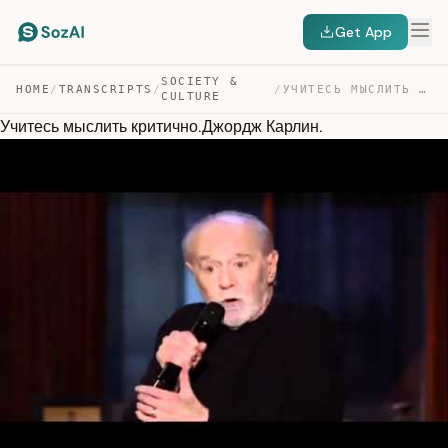
Get App
SOCIETY &
HOME
/
TRANSCRIPTS
/
/
УЧИТЕСЬ МЫСЛИТЬ КРИТИЧНО.ДЖОРДЖ КАРЛИН. — TRANSCRIPT
CULTURE
Учитесь мыслить критично.Джордж Карлин.