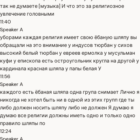
так не думаете [музыка] И что это за религиозное
увлечение головными
11:40
Speaker A
уборами каждая религия имеет свою ёбаную шляпу вы
обращали на это внимание у индусов тюрбан у сихов
высокий белый тюрбан у евреев ермолка у мусульман
куфи у епископа есть остроугольник кругла на другой у
кардинала красная шляпа у папы белая У
11:56
Speaker A
каждого есть ёбаная шляпа одна група снимает Лично я
никогда не хотел быть ни в одной из этих групп где ты
либо должен носить шляпу либо не должен Я думаю я
думаю все религии должны иметь одно и только одно
правило шляпы по
12:24
Speaker A