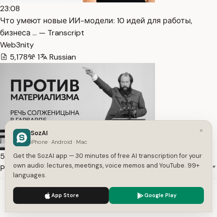
23:08
Что умеют новые ИИ-модели: 10 идей для работы,
бизнеса … — Transcript
Web3nity
5,178
1
Russian
×
SozAI
iPhone · Android · Mac
50:16
Get the SozAI app — 30 minutes of free AI transcription for your
own audio: lectures, meetings, voice memos and YouTube. 99+
Речь Солженицына в Гарварде | “Против материализма”
languages.
— Transcript
We use cookies to enhance your experience.
Privacy Policy
SLOVO
App Store
Google Play
Accept
Settings
4,651
1
Russian