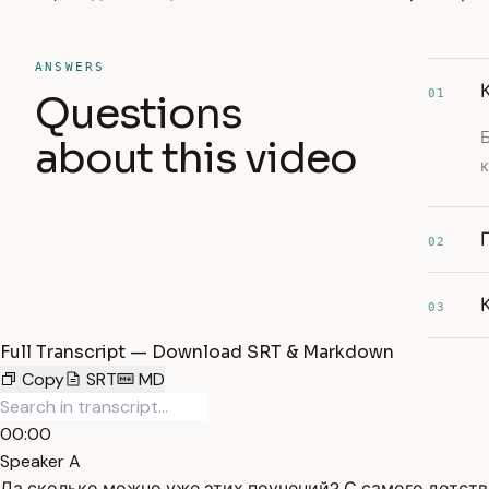
ANSWERS
01
Questions
about this video
к
02
03
Full Transcript — Download SRT & Markdown
Copy
SRT
MD
00:00
Speaker A
Да сколько можно уже этих поучений? С самого детств