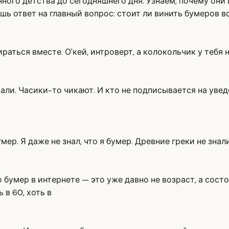
нного детства до сегодняшнего дня. Узнаем, почему он
шь ответ на главный вопрос: стоит ли винить бумеров в
аться вместе. О'кей, интроверт, а колокольчик у тебя 
али. Часики-то чикают. И кто не подписывается на увед
умер. Я даже не знал, что я бумер. Древние греки не знал
 бумер в интернете — это уже давно не возраст, а сост
 в 60, хоть в