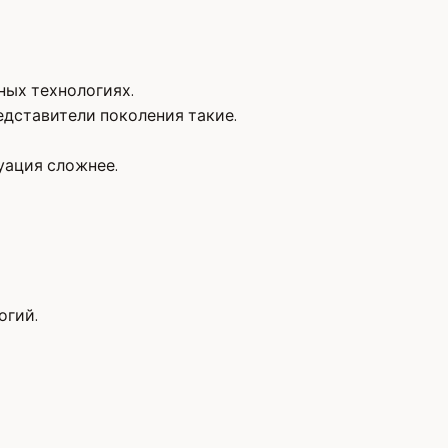
ных технологиях.
едставители поколения такие.
уация сложнее.
огий.