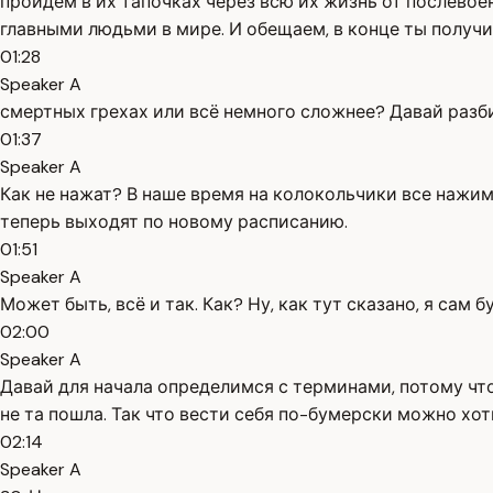
пройдём в их тапочках через всю их жизнь от послевое
главными людьми в мире. И обещаем, в конце ты получи
01:28
Speaker A
смертных грехах или всё немного сложнее? Давай разбир
01:37
Speaker A
Как не нажат? В наше время на колокольчики все нажим
теперь выходят по новому расписанию.
01:51
Speaker A
Может быть, всё и так. Как? Ну, как тут сказано, я сам б
02:00
Speaker A
Давай для начала определимся с терминами, потому что
не та пошла. Так что вести себя по-бумерски можно хоть
02:14
Speaker A