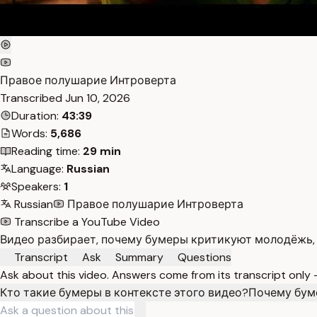
Правое полушарие Интроверта
Transcribed
Jun 10, 2026
Duration:
43:39
Words:
5,686
Reading time:
29 min
Language:
Russian
Speakers:
1
Russian
Правое полушарие Интроверта
Transcribe a YouTube Video
Видео разбирает, почему бумеры критикуют молодёжь, к
Transcript
Ask
Summary
Questions
Ask about this video. Answers come from its transcript only
Кто такие бумеры в контексте этого видео?
Почему бум