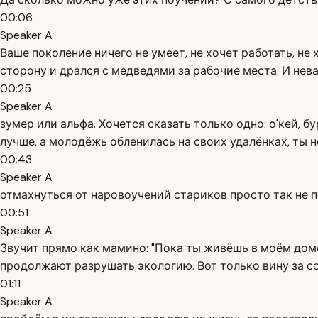
00:06
Speaker A
Ваше поколение ничего не умеет, не хочет работать, не 
сторону и дрался с медведями за рабочие места. И нева
00:25
Speaker A
зумер или альфа. Хочется сказать только одно: о'кей, б
лучше, а молодёжь обленилась на своих удалёнках, ты н
00:43
Speaker A
отмахнуться от наровоучений стариков просто так не п
00:51
Speaker A
Звучит прямо как мамино: "Пока ты живёшь в моём дом
продолжают разрушать экологию. Вот только вину за с
01:11
Speaker A