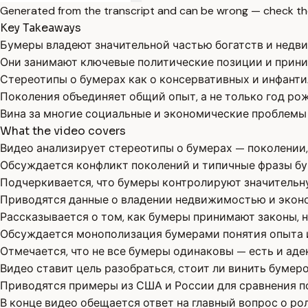
Generated from the transcript and can be wrong — check th
Key Takeaways
Бумеры владеют значительной частью богатств и недви
Они занимают ключевые политические позиции и прини
Стереотипы о бумерах как о консервативных и инфанти
Поколения объединяет общий опыт, а не только год ро
Вина за многие социальные и экономические проблемы
What the video covers
Видео анализирует стереотипы о бумерах — поколении,
Обсуждается конфликт поколений и типичные фразы бум
Подчеркивается, что бумеры контролируют значительну
Приводятся данные о владении недвижимостью и экон
Рассказывается о том, как бумеры принимают законы, 
Обсуждается монополизация бумерами понятия опыта и
Отмечается, что не все бумеры одинаковы — есть и ад
Видео ставит цель разобраться, стоит ли винить бумер
Приводятся примеры из США и России для сравнения 
В конце видео обещается ответ на главный вопрос о ро