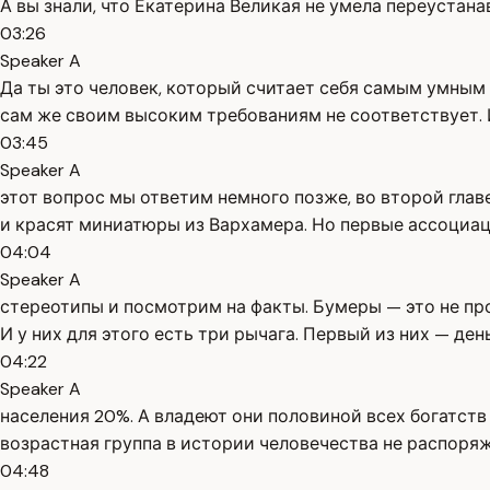
А вы знали, что Екатерина Великая не умела переустан
03:26
Speaker A
Да ты это человек, который считает себя самым умным 
сам же своим высоким требованиям не соответствует. И
03:45
Speaker A
этот вопрос мы ответим немного позже, во второй глав
и красят миниатюры из Вархамера. Но первые ассоциац
04:04
Speaker A
стереотипы и посмотрим на факты. Бумеры — это не пр
И у них для этого есть три рычага. Первый из них — д
04:22
Speaker A
населения 20%. А владеют они половиной всех богатст
возрастная группа в истории человечества не распоря
04:48