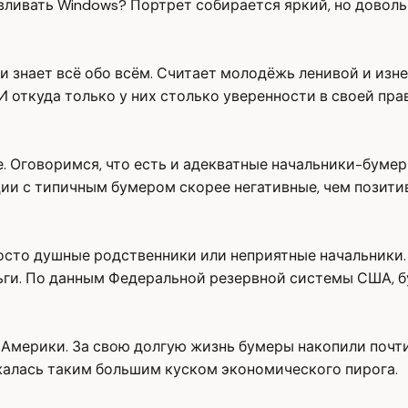
авливать Windows? Портрет собирается яркий, но доволь
и знает всё обо всём. Считает молодёжь ленивой и изне
 откуда только у них столько уверенности в своей пра
е. Оговоримся, что есть и адекватные начальники-бумер
ии с типичным бумером скорее негативные, чем позити
осто душные родственники или неприятные начальники. 
еньги. По данным Федеральной резервной системы США, 
в Америки. За свою долгую жизнь бумеры накопили почт
жалась таким большим куском экономического пирога.