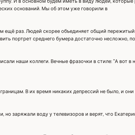
уппу. И в основном будем иметь в виду людей, которые 
еских оснований. Мы об этом уже говорили в
им ещё раз. Людей скорее объединяет общий пережитый 
авить портрет среднего бумера достаточно несложно, п
писали наши коллеги. Вечные фразочки в стиле: "А вот в 
 границам. В их время никаких депрессий не было, и он
но заряжали воду у телевизоров и верят, что Екатерина