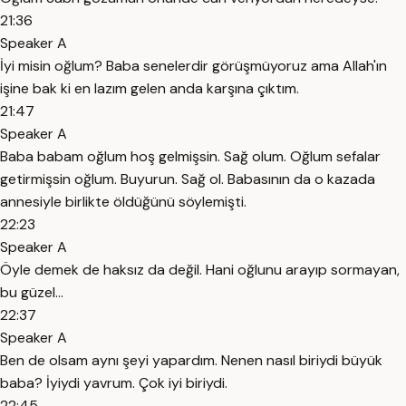
21:36
Speaker A
İyi misin oğlum? Baba senelerdir görüşmüyoruz ama Allah'ın
işine bak ki en lazım gelen anda karşına çıktım.
21:47
Speaker A
Baba babam oğlum hoş gelmişsin. Sağ olum. Oğlum sefalar
getirmişsin oğlum. Buyurun. Sağ ol. Babasının da o kazada
annesiyle birlikte öldüğünü söylemişti.
22:23
Speaker A
Öyle demek de haksız da değil. Hani oğlunu arayıp sormayan,
bu güzel...
22:37
Speaker A
Ben de olsam aynı şeyi yapardım. Nenen nasıl biriydi büyük
baba? İyiydi yavrum. Çok iyi biriydi.
22:45