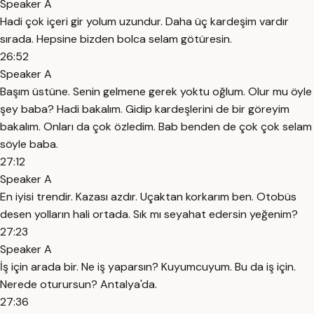
Speaker A
Hadi çok içeri gir yolum uzundur. Daha üç kardeşim vardır
sırada. Hepsine bizden bolca selam götüresin.
26:52
Speaker A
Başım üstüne. Senin gelmene gerek yoktu oğlum. Olur mu öyle
şey baba? Hadi bakalım. Gidip kardeşlerini de bir göreyim
bakalım. Onları da çok özledim. Bab benden de çok çok selam
söyle baba.
27:12
Speaker A
En iyisi trendir. Kazası azdır. Uçaktan korkarım ben. Otobüs
desen yolların hali ortada. Sık mı seyahat edersin yeğenim?
27:23
Speaker A
İş için arada bir. Ne iş yaparsın? Kuyumcuyum. Bu da iş için.
Nerede oturursun? Antalya'da.
27:36