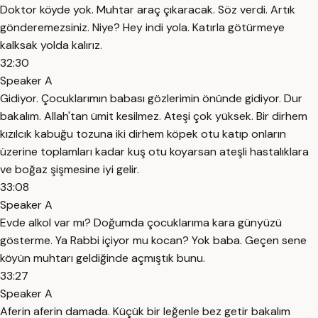
Doktor köyde yok. Muhtar araç çıkaracak. Söz verdi. Artık
gönderemezsiniz. Niye? Hey indi yola. Katırla götürmeye
kalksak yolda kalırız.
32:30
Speaker A
Gidiyor. Çocuklarımın babası gözlerimin önünde gidiyor. Dur
bakalım. Allah'tan ümit kesilmez. Ateşi çok yüksek. Bir dirhem
kızılcık kabuğu tozuna iki dirhem köpek otu katıp onların
üzerine toplamları kadar kuş otu koyarsan ateşli hastalıklara
ve boğaz şişmesine iyi gelir.
33:08
Speaker A
Evde alkol var mı? Doğumda çocuklarıma kara günyüzü
gösterme. Ya Rabbi içiyor mu kocan? Yok baba. Geçen sene
köyün muhtarı geldiğinde açmıştık bunu.
33:27
Speaker A
Aferin aferin damada. Küçük bir leğenle bez getir bakalım