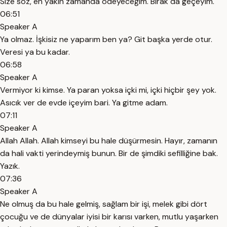
Size söz, en yakın zamanda ödeyeceğim. Bırak da geçeyim.
06:51
Speaker A
Ya olmaz. İşkisiz ne yaparım ben ya? Git başka yerde otur.
Veresi ya bu kadar.
06:58
Speaker A
Vermiyor ki kimse. Ya paran yoksa içki mi, içki hiçbir şey yok.
Asıcık ver de evde içeyim bari. Ya gitme adam.
07:11
Speaker A
Allah Allah. Allah kimseyi bu hale düşürmesin. Hayır, zamanın
da hali vakti yerindeymiş bunun. Bir de şimdiki sefilliğine bak.
Yazık.
07:36
Speaker A
Ne olmuş da bu hale gelmiş, sağlam bir işi, melek gibi dört
çocuğu ve de dünyalar iyisi bir karısı varken, mutlu yaşarken