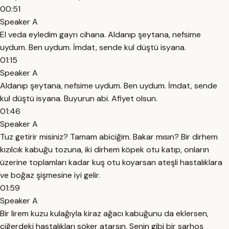
00:51
Speaker A
El veda eyledim gayrı cihana. Aldanıp şeytana, nefsime
uydum. Ben uydum. İmdat, sende kul düştü isyana.
01:15
Speaker A
Aldanıp şeytana, nefsime uydum. Ben uydum. İmdat, sende
kul düştü isyana. Buyurun abi. Afiyet olsun.
01:46
Speaker A
Tuz getirir misiniz? Tamam abiciğim. Bakar mısın? Bir dirhem
kızılcık kabuğu tozuna, iki dirhem köpek otu katıp, onların
üzerine toplamları kadar kuş otu koyarsan ateşli hastalıklara
ve boğaz şişmesine iyi gelir.
01:59
Speaker A
Bir lirem kuzu kulağıyla kiraz ağacı kabuğunu da eklersen,
ciğerdeki hastalıkları söker atarsın. Senin gibi bir sarhoş