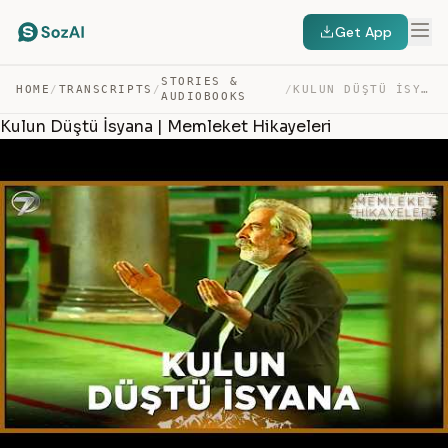
Get App
STORIES &
HOME
/
TRANSCRIPTS
/
/
KULUN DÜŞTÜ İSYANA | MEMLEKET HIKAYELERI — TRANSCRIPT
AUDIOBOOKS
Kulun Düştü İsyana | Memleket Hikayeleri