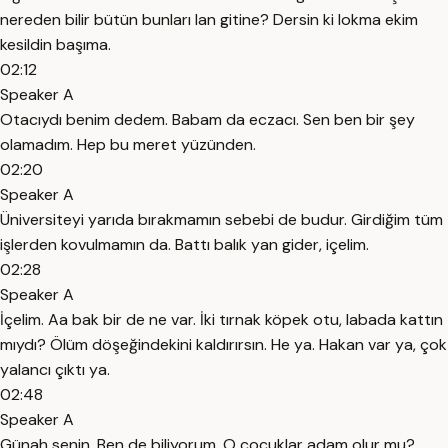
nereden bilir bütün bunları lan gitine? Dersin ki lokma ekim
kesildin başıma.
02:12
Speaker A
Otacıydı benim dedem. Babam da eczacı. Sen ben bir şey
olamadım. Hep bu meret yüzünden.
02:20
Speaker A
Üniversiteyi yarıda bırakmamın sebebi de budur. Girdiğim tüm
işlerden kovulmamın da. Battı balık yan gider, içelim.
02:28
Speaker A
İçelim. Aa bak bir de ne var. İki tırnak köpek otu, labada kattın
mıydı? Ölüm döşeğindekini kaldırırsın. He ya. Hakan var ya, çok
yalancı çıktı ya.
02:48
Speaker A
Günah senin. Ben de biliyorum. O çocuklar adam olur mu?