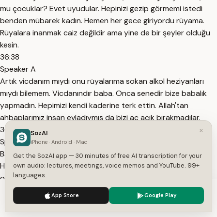
mu çocuklar? Evet uyudular. Hepinizi gezip görmemi istedi
benden mübarek kadın. Hemen her gece giriyordu rüyama.
Rüyalara inanmak caiz değildir ama yine de bir şeyler olduğu
kesin.
36:38
Speaker A
Artık vicdanım mıydı onu rüyalarıma sokan alkol heziyanları
mıydı bilemem. Vicdanındır baba. Onca senedir bize babalık
yapmadın. Hepimizi kendi kaderine terk ettin. Allah'tan
ahbaplarımız insan evladıymış da bizi aç açık bırakmadılar.
36:59
×
SozAI
Speaker A
iPhone · Android · Mac
Barıştık mı peki? Barıştık baba. Allah razı olsun senden.
Get the SozAI app — 30 minutes of free AI transcription for your
Hazırladığın ilaç olmasa ayağa kalkamayacakmışım. Geçmiş
own audio: lectures, meetings, voice memos and YouTube. 99+
languages.
olsun.
37:16
We use cookies to enhance your experience.
Privacy Policy
App Store
Google Play
Speaker A
Accept
Settings
Bu çağda, bu devirde doktorsuzluk olacak şey değil.