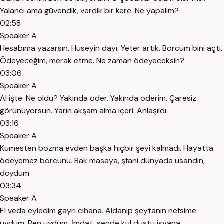
Yalancı ama güvendik, verdik bir kere. Ne yapalım?
02:58
Speaker A
Hesabıma yazarsın. Hüseyin dayı. Yeter artık. Borcum bini açtı.
Ödeyeceğim, merak etme. Ne zaman ödeyeceksin?
03:06
Speaker A
Al işte. Ne oldu? Yakında öder. Yakında öderim. Çaresiz
görünüyorsun. Yarın akşam alma içeri. Anlaşıldı.
03:16
Speaker A
Kümesten bozma evden başka hiçbir şeyi kalmadı. Hayatta
ödeyemez borcunu. Bak masaya, şfani dünyada usandın,
doydum.
03:34
Speaker A
El veda eyledim gayrı cihana. Aldanıp şeytanın nefsime
uydum. Ben uydum. İmdat, sende kul düştü isyana.