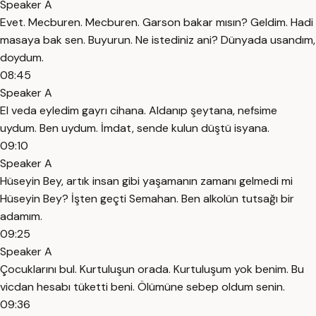
Speaker A
Evet. Mecburen. Mecburen. Garson bakar mısın? Geldim. Hadi
masaya bak sen. Buyurun. Ne istediniz ani? Dünyada usandım,
doydum.
08:45
Speaker A
El veda eyledim gayrı cihana. Aldanıp şeytana, nefsime
uydum. Ben uydum. İmdat, sende kulun düştü isyana.
09:10
Speaker A
Hüseyin Bey, artık insan gibi yaşamanın zamanı gelmedi mi
Hüseyin Bey? İşten geçti Semahan. Ben alkolün tutsağı bir
adamım.
09:25
Speaker A
Çocuklarını bul. Kurtuluşun orada. Kurtuluşum yok benim. Bu
vicdan hesabı tüketti beni. Ölümüne sebep oldum senin.
09:36