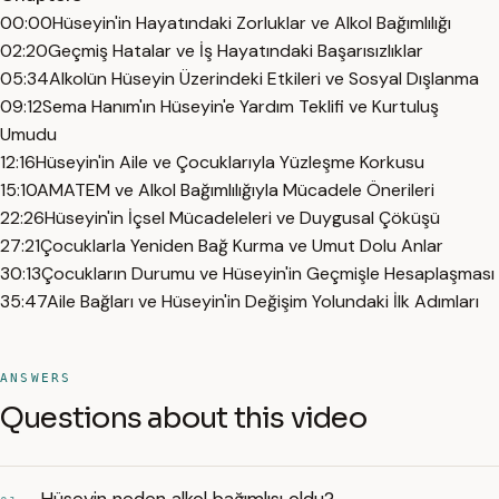
00:00
Hüseyin'in Hayatındaki Zorluklar ve Alkol Bağımlılığı
02:20
Geçmiş Hatalar ve İş Hayatındaki Başarısızlıklar
05:34
Alkolün Hüseyin Üzerindeki Etkileri ve Sosyal Dışlanma
09:12
Sema Hanım'ın Hüseyin'e Yardım Teklifi ve Kurtuluş
Umudu
12:16
Hüseyin'in Aile ve Çocuklarıyla Yüzleşme Korkusu
15:10
AMATEM ve Alkol Bağımlılığıyla Mücadele Önerileri
22:26
Hüseyin'in İçsel Mücadeleleri ve Duygusal Çöküşü
27:21
Çocuklarla Yeniden Bağ Kurma ve Umut Dolu Anlar
30:13
Çocukların Durumu ve Hüseyin'in Geçmişle Hesaplaşması
35:47
Aile Bağları ve Hüseyin'in Değişim Yolundaki İlk Adımları
ANSWERS
Questions about this video