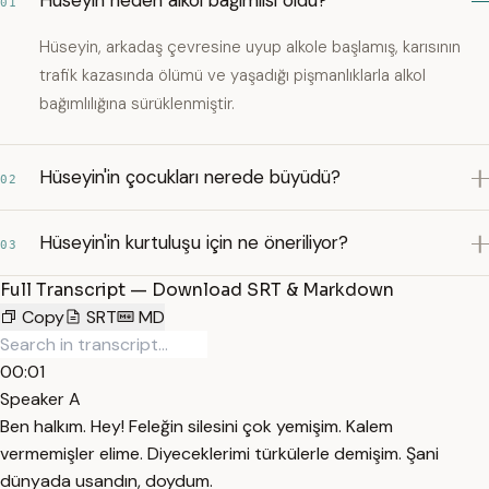
Hüseyin neden alkol bağımlısı oldu?
01
Hüseyin, arkadaş çevresine uyup alkole başlamış, karısının
trafik kazasında ölümü ve yaşadığı pişmanlıklarla alkol
bağımlılığına sürüklenmiştir.
Hüseyin'in çocukları nerede büyüdü?
02
Hüseyin'in kurtuluşu için ne öneriliyor?
03
Full Transcript — Download SRT & Markdown
Copy
SRT
MD
00:01
Speaker A
Ben halkım. Hey! Feleğin silesini çok yemişim. Kalem
vermemişler elime. Diyeceklerimi türkülerle demişim. Şani
dünyada usandın, doydum.