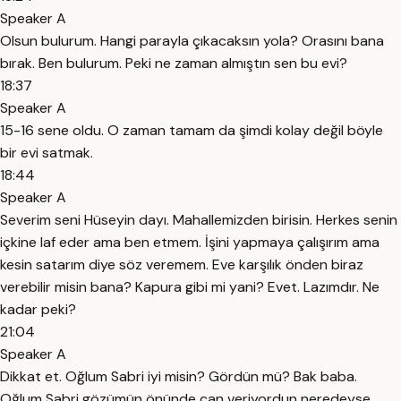
Speaker A
Olsun bulurum. Hangi parayla çıkacaksın yola? Orasını bana
bırak. Ben bulurum. Peki ne zaman almıştın sen bu evi?
18:37
Speaker A
15-16 sene oldu. O zaman tamam da şimdi kolay değil böyle
bir evi satmak.
18:44
Speaker A
Severim seni Hüseyin dayı. Mahallemizden birisin. Herkes senin
içkine laf eder ama ben etmem. İşini yapmaya çalışırım ama
kesin satarım diye söz veremem. Eve karşılık önden biraz
verebilir misin bana? Kapura gibi mi yani? Evet. Lazımdır. Ne
kadar peki?
21:04
Speaker A
Dikkat et. Oğlum Sabri iyi misin? Gördün mü? Bak baba.
Oğlum Sabri gözümün önünde can veriyordun neredeyse.