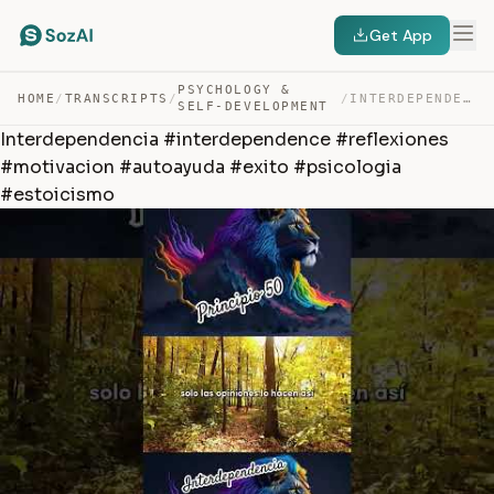
Get App
PSYCHOLOGY &
HOME
/
TRANSCRIPTS
/
/
INTERDEPENDENCIA #INTERDEPENDENCE #REFLEXIONES #MOTIVAC… — TRANSCRIPT
SELF-DEVELOPMENT
Interdependencia #interdependence #reflexiones
#motivacion #autoayuda #exito #psicologia
#estoicismo