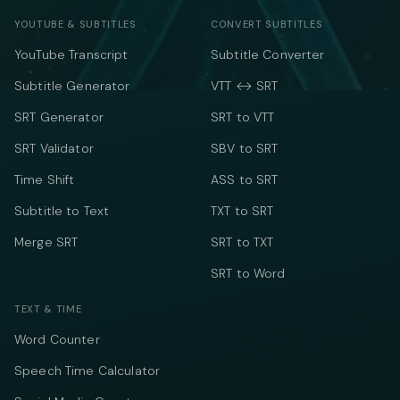
YOUTUBE & SUBTITLES
CONVERT SUBTITLES
YouTube Transcript
Subtitle Converter
Subtitle Generator
VTT ↔ SRT
SRT Generator
SRT to VTT
SRT Validator
SBV to SRT
Time Shift
ASS to SRT
Subtitle to Text
TXT to SRT
Merge SRT
SRT to TXT
SRT to Word
TEXT & TIME
Word Counter
Speech Time Calculator