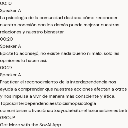
00:10
Speaker A
La psicología de la comunidad destaca cómo reconocer
nuestra conexión con los demás puede mejorar nuestras
relaciones y nuestro bienestar.
00:20
Speaker A
Epicteto aconsejó, no existe nada bueno ni malo, solo las
opiniones lo hacen así.
00:27
Speaker A
Practicar el reconocimiento de la interdependencia nos
ayuda a comprender que nuestras acciones afectan a otros
y nos impulsa a vivir de manera más consciente y ética.
Topics:
interdependencia
estoicismo
psicología
comunitaria
motivación
autoayuda
éxito
reflexiones
bienestar
é
GROUP
Get More with the SozAI App