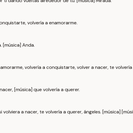
r por ti dando vueltas alrededor de tu. [música] Mirada.
a conquistarte, volvería a enamorarme.
a. [música] Anda.
enamorarme, volvería a conquistarte, volver a nacer, te volvería
 nacer, [música] que volvería a querer.
 si volviera a nacer, te volvería a querer, ángeles. [música] [mús