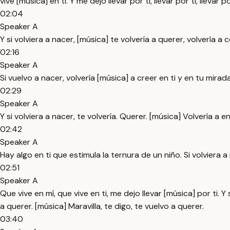
vive [música] en ti. Y me dejo llevar por ti, llevar por ti, lleva
02:04
Speaker A
Y si volviera a nacer, [música] te volvería a querer, volvería 
02:16
Speaker A
Si vuelvo a nacer, volvería [música] a creer en ti y en tu mirad
02:29
Speaker A
Y si volviera a nacer, te volvería. Querer. [música] Volvería a 
02:42
Speaker A
Hay algo en ti que estimula la ternura de un niño. Si volviera a
02:51
Speaker A
Que vive en mí, que vive en ti, me dejo llevar [música] por ti. Y
a querer. [música] Maravilla, te digo, te vuelvo a querer.
03:40