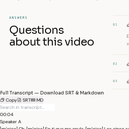
ANSWERS
¿
01
Questions
E
about this video
v
¿
02
¿
03
Full Transcript — Download SRT & Markdown
Copy
SRT
MD
00:04
Speaker A
[música] Ch. [música] En ti que me anula. [música] Los cinco se