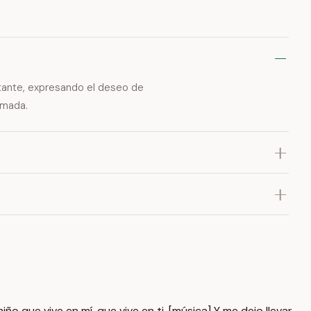
ntante, expresando el deseo de
amada.
ño que vive en mí, que vive en ti. [música] Y me dejo llevar