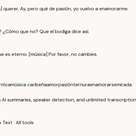
ca] querer. Ay, pero qué de pasión, yo vuelvo a enamorarme.
é? ¿Cómo que no? Que el bodiga dice así.
ue es eterno. [música] Por favor, no cambies.
ntica
música caribeña
amor
pasión
ternura
enamorarse
mirada
 AI summaries, speaker detection, and unlimited transcription
o Text
·
All tools