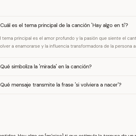
Cuál es el tema principal de la canción 'Hay algo en ti'?
l tema principal es el amor profundo y la pasión que siente el ca
olver a enamorarse y la influencia transformadora de la persona 
Qué simboliza la 'mirada' en la canción?
Qué mensaje transmite la frase 'si volviera a nacer'?
ntidos. Hay algo en [música] ti que estimula la ternura de un ni