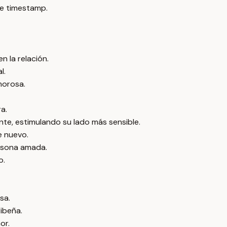
e timestamp.
n la relación.
l.
morosa.
a.
nte, estimulando su lado más sensible.
e nuevo.
ersona amada.
o.
sa.
ibeña.
or.