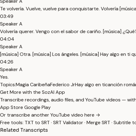
Speaker A
Te volvería. Vuelve, vuelve para conquistarte. Volvería [músi
03:49
Speaker A
Volvería querer. Vengo con el sabor de cariño. [música] ¿Qu
04:04
Speaker A
[música] Otra. [música] Los ángeles. [música] Hay algo en ti q
04:26
Speaker A
Yes.
Topics:
Magia Caribeña
Federico Jr
Hay algo en ti
canción romá
Get More with the SozAI App
Transcribe recordings, audio files, and YouTube videos — with
App Store
Google Play
Or transcribe another YouTube video here →
Free tools:
TXT to SRT
·
SRT Validator
·
Merge SRT
·
Subtitle t
Related Transcripts