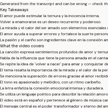
Generated from the transcript and can be wrong — check th
Key Takeaways
El amor puede estimular la ternura y la inocencia interna.
Volver a enamorarse es un deseo recurrente y poderoso.
La mirada y el calor del ser amado son elementos esenciales e
El amor ayuda a superar errores y fortalece la suerte persona
La pasión y el cariño son ingredientes clave en la conexión a
What the video covers
La canción expresa sentimientos profundos de amor y ternur
Habla de la influencia que tiene la persona amada en el canta
Se repite la idea de 'volver a nacer' para amar y conquistar d
El tema resalta la importancia de la mirada y el calor de la p
Se menciona la superación de errores gracias al amor recibid
El tono es apasionado y melódico, con un ritmo caribeño.
La letra enfatiza la conexión emocional intensa y duradera.
Se utiliza un lenguaje poético para describir la relación amoro
El video está en español y pertenece al género de música car
El mensaje central es el poder transformador y eterno del am