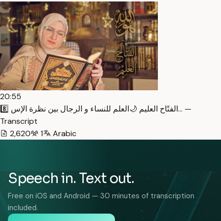
20:55
8️⃣ الفتًاح العليم 🌙العلم للنساء و الرجال بين نظرة الإس… —
Transcript
2,620
1
Arabic
Speech in. Text out.
Free on iOS and Android — 30 minutes of transcription
included.