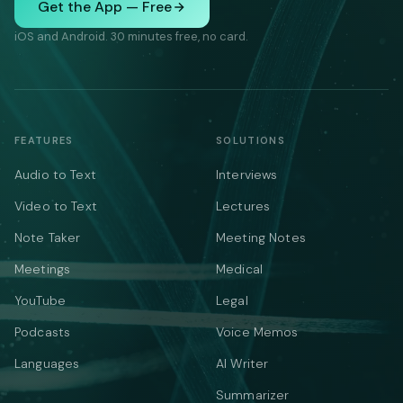
Get the App — Free
iOS and Android. 30 minutes free, no card.
FEATURES
SOLUTIONS
Audio to Text
Interviews
Video to Text
Lectures
Note Taker
Meeting Notes
Meetings
Medical
YouTube
Legal
Podcasts
Voice Memos
Languages
AI Writer
Summarizer