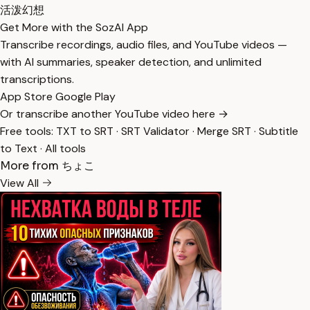
活泼
幻想
Get More with the SozAI App
Transcribe recordings, audio files, and YouTube videos —
with AI summaries, speaker detection, and unlimited
transcriptions.
App Store
Google Play
Or transcribe another YouTube video here →
Free tools:
TXT to SRT
·
SRT Validator
·
Merge SRT
·
Subtitle
to Text
·
All tools
More from ちょこ
View All