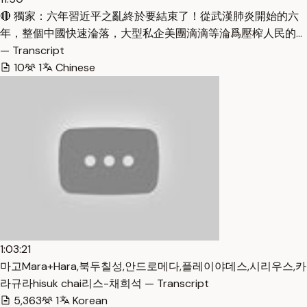
🔴 獨家：六年習近平之亂終於要結束了！從武漢肺炎開始的六
年，整個中國快速淪落，大型私企美團滴滴等淪爲壓榨人民的…
— Transcript
10
1
Chinese
1:03:21
마고Mara+Hara,북두칠성,안드로메다,플레이야데스,시리우스,카
라규라hisuk chai리스-채희석 — Transcript
5,363
1
Korean