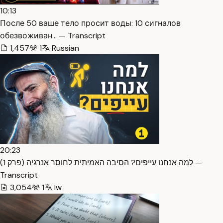
10:13
После 50 ваше тело просит воды: 10 сигналов
обезвоживан… — Transcript
1,457
1
Russian
20:23
למה אנחנו עייפים? הסיבה האמיתית לחוסר אנרגיה (פרק 1) —
Transcript
3,054
1
Iw