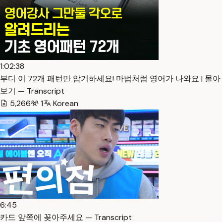
1:02:38
부디 이 72개 패턴만 암기하세요! 마법처럼 영어가 나와요 | 몰아
보기 — Transcript
5,266
1
Korean
6:45
카드 앞쪽에 꽂아주세요 — Transcript