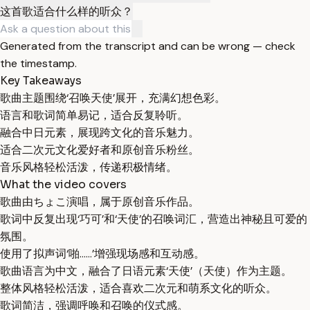
这首歌适合什么样的听众？
Generated from the transcript and can be wrong — check
the timestamp.
Key Takeaways
歌曲主题围绕‘召唤天使’展开，充满幻想色彩。
语言和歌词简单易记，适合反复聆听。
融合中日元素，展现跨文化的音乐魅力。
适合二次元文化爱好者和原创音乐粉丝。
音乐风格轻松活泼，传递积极情绪。
What the video covers
歌曲由ちょこ演唱，属于原创音乐作品。
歌词中反复出现‘巧可’和‘天使’的召唤词汇，营造出神秘且可爱的
氛围。
使用了拟声词‘啪……’增强现场感和互动感。
歌曲语言为中文，融合了日语元素‘天使’（天使）作为主题。
整体风格轻松活泼，适合喜欢二次元和萌系文化的听众。
歌词简洁，强调呼唤和召唤的仪式感。