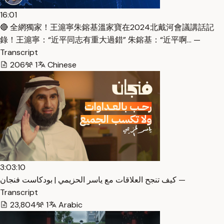
16:01
🔴 全網獨家！王滬寧朱鎔基溫家寶在2024北戴河會議講話記
錄！王滬寧：“近平同志有重大過錯” 朱鎔基：“近平啊… —
Transcript
206
1
Chinese
3:03:10
كيف تنجح العلاقات مع ياسر الحزيمي | بودكاست فنجان —
Transcript
23,804
1
Arabic