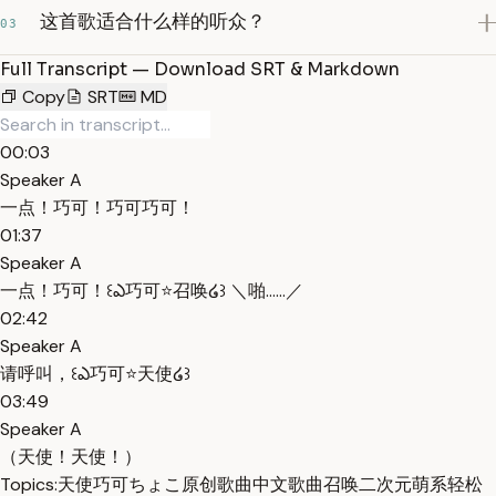
这首歌适合什么样的听众？
03
Full Transcript — Download SRT & Markdown
Copy
SRT
MD
00:03
Speaker A
一点！巧可！巧可巧可！
01:37
Speaker A
一点！巧可！꒰ఎ巧可⭐召唤໒꒱ ＼啪……／
02:42
Speaker A
请呼叫，꒰ఎ巧可⭐天使໒꒱
03:49
Speaker A
（天使！天使！）
Topics:
天使
巧可
ちょこ
原创歌曲
中文歌曲
召唤
二次元
萌系
轻松