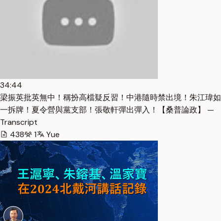
34:44
梁振英批英無中！稱扮高檔疑反習！中港隨時禁出境！朱江瑋如
一拆牌！夏令營與黨支部！張敬軒彈出彈入！【桑普論政】 —
Transcript
438
1
Yue