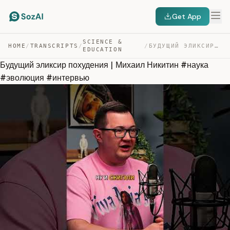
Get App
SCIENCE &
HOME
/
TRANSCRIPTS
/
/
БУДУЩИЙ ЭЛИКСИР ПОХУДЕНИЯ | МИХАИЛ НИКИТИН #НАУКА #ЭВОЛ… — TRANSCRIPT
EDUCATION
Будущий эликсир похудения | Михаил Никитин #наука
#эволюция #интервью