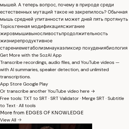
мышей. А теперь вопрос, почему в природе среди
естественных мутаций такое не закрепилось? Обычная
мышь средней упитанности может дней пять протянуть
Topics:
генная модификация
сжигание
жиров
мыши
выносливость
продолжительность
жизни
репродуктивное
старение
метаболизм
наука
эликсир похудения
биология
Get More with the SozAI App
Transcribe recordings, audio files, and YouTube videos —
with AI summaries, speaker detection, and unlimited
transcriptions.
App Store
Google Play
Or transcribe another YouTube video here →
Free tools:
TXT to SRT
·
SRT Validator
·
Merge SRT
·
Subtitle
to Text
·
All tools
More from EDGES OF KNOWLEDGE
View All