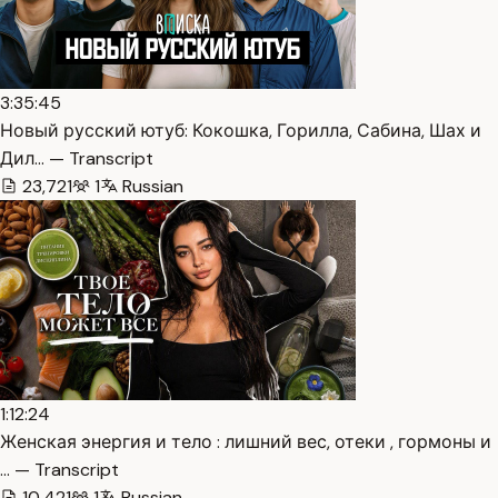
3:35:45
Новый русский ютуб: Кокошка, Горилла, Сабина, Шах и
Дил… — Transcript
23,721
1
Russian
1:12:24
Женская энергия и тело : лишний вес, отеки , гормоны и
… — Transcript
10,421
1
Russian