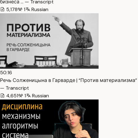
бизнеса … — Transcript
5,178
1
Russian
50:16
Речь Солженицына в Гарварде | “Против материализма”
— Transcript
4,651
1
Russian