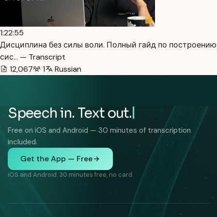
1:22:55
Дисциплина без силы воли. Полный гайд по построению
сис… — Transcript
12,067
1
Russian
Speech in. Text out.
Free on iOS and Android — 30 minutes of transcription
included.
Get the App — Free
iOS and Android. 30 minutes free, no card.