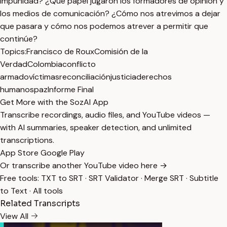
impunidad? ¿Qué papel jugaron los formadores de opinión y
los medios de comunicación? ¿Cómo nos atrevimos a dejar
que pasara y cómo nos podemos atrever a permitir que
continúe?
Topics:
Francisco de Roux
Comisión de la
Verdad
Colombia
conflicto
armado
víctimas
reconciliación
justicia
derechos
humanos
paz
Informe Final
Get More with the SozAI App
Transcribe recordings, audio files, and YouTube videos —
with AI summaries, speaker detection, and unlimited
transcriptions.
App Store
Google Play
Or transcribe another YouTube video here →
Free tools:
TXT to SRT
·
SRT Validator
·
Merge SRT
·
Subtitle
to Text
·
All tools
Related Transcripts
View All