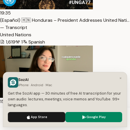
19:35
(Español) 🇭🇳 Honduras – President Addresses United Nati…
— Transcript
United Nations
1,619
1
Spanish
×
SozAI
iPhone · Android · Mac
Get the SozAI app — 30 minutes of free AI transcription for your
own audio: lectures, meetings, voice memos and YouTube. 99+
15:49
languages.
Cómo volverte una persona MUY creativa? – El arte de cr… —
We use cookies to enhance your experience.
Privacy Policy
Transcript
App Store
Google Play
Accept
Settings
Carly Design