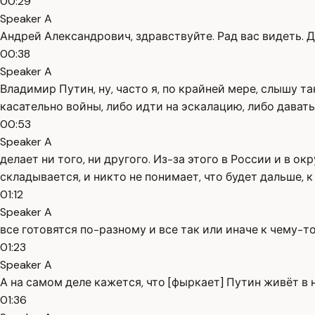
00:29
Speaker A
Андрей Александрович, здравствуйте. Рад вас видеть. Д
00:38
Speaker A
Владимир Путин, ну, часто я, по крайней мере, слышу т
касательно войны, либо идти на эскалацию, либо давать 
00:53
Speaker A
делает ни того, ни другого. Из-за этого в России и в
складывается, и никто не понимает, что будет дальше, к
01:12
Speaker A
все готовятся по-разному и все так или иначе к чему-то 
01:23
Speaker A
А на самом деле кажется, что [фыркает] Путин живёт в 
01:36