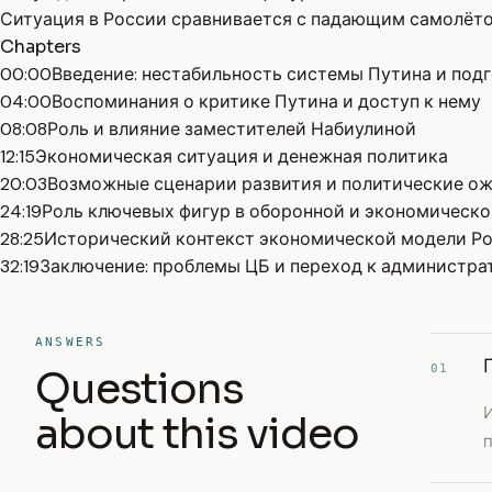
Ситуация в России сравнивается с падающим самолёто
Chapters
00:00
Введение: нестабильность системы Путина и подг
04:00
Воспоминания о критике Путина и доступ к нему
08:08
Роль и влияние заместителей Набиулиной
12:15
Экономическая ситуация и денежная политика
20:03
Возможные сценарии развития и политические о
24:19
Роль ключевых фигур в оборонной и экономическо
28:25
Исторический контекст экономической модели Р
32:19
Заключение: проблемы ЦБ и переход к администр
ANSWERS
01
Questions
И
about this video
п