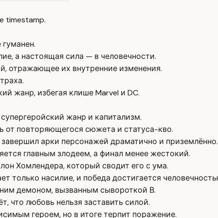
e timestamp.
 гуманен.
ие, а настоящая сила — в человечности.
й, отражающее их внутренние изменения.
траха.
й жанр, избегая клише Marvel и DC.
 супергеройский жанр и капитализм.
ь от повторяющегося сюжета и статуса-кво.
 завершил арки персонажей драматично и приземлённо.
ляется главным злодеем, а финал менее жестокий.
лон Хомлендера, который сводит его с ума.
ает только насилие, и победа достигается человечность
енним демоном, вызванным сывороткой В.
т, что любовь нельзя заставить силой.
симым героем, но в итоге терпит поражение.