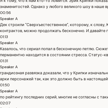
Я к тому, что к нам кто-то ломится. Эрик Крипки показ
знаменитостей. Однако у любого великого шоу в наше в
00:56
Speaker A
Дек строили "Сверхъестественное", которому, к слову,
контрактов, можно продолжать бесконечно. И давайте г
01:13
Speaker A
Казалось, что сериал попал в бесконечную петлю. Сюже
перманентно находится в состоянии стресса. Статус-кво
01:31
Speaker A
грандиозная развязка доказали, что у Крипки изначаль
арки персонажей так, как это должно быть в настоящей 
01:50
Speaker A
по рейтингу последних серий, многие не согласны с та
02:07