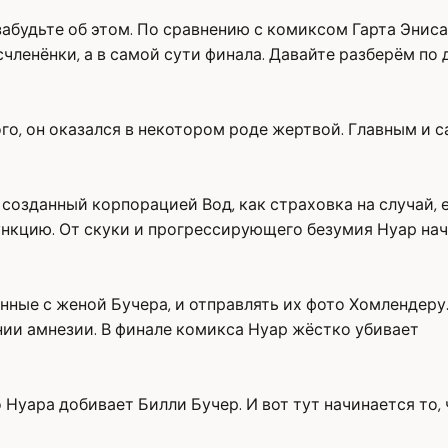
забудьте об этом. По сравнению с комиксом Гарта Энис
счленёнки, а в самой сути финала. Давайте разберём по 
го, он оказался в некотором роде жертвой. Главным и
созданный корпорацией Вод, как страховка на случай, 
ункцию. От скуки и прогрессирующего безумия Нуар на
ные с женой Бучера, и отправлять их фото Хомлендеру.
янии амнезии. В финале комикса Нуар жёстко убивает
 Нуара добивает Билли Бучер. И вот тут начинается то