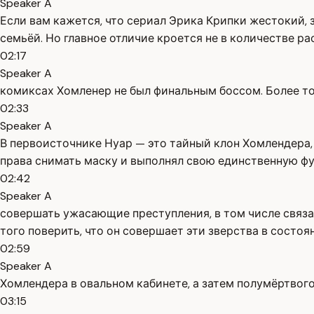
Speaker A
Если вам кажется, что сериал Эрика Крипки жестокий, 
семьёй. Но главное отличие кроется не в количестве ра
02:17
Speaker A
комиксах Хомленер не был финальным боссом. Более то
02:33
Speaker A
В первоисточнике Нуар — это тайный клон Хомлендера, 
права снимать маску и выполнял свою единственную ф
02:42
Speaker A
совершать ужасающие преступления, в том числе связан
того поверить, что он совершает эти зверства в состо
02:59
Speaker A
Хомлендера в овальном кабинете, а затем полумёртвого
03:15