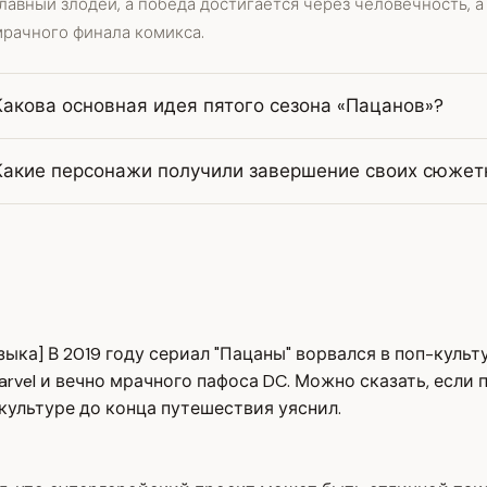
лавный злодей, а победа достигается через человечность, а 
мрачного финала комикса.
Какова основная идея пятого сезона «Пацанов»?
Какие персонажи получили завершение своих сюжет
узыка] В 2019 году сериал "Пацаны" ворвался в поп-культ
vel и вечно мрачного пафоса DC. Можно сказать, если п
культуре до конца путешествия уяснил.