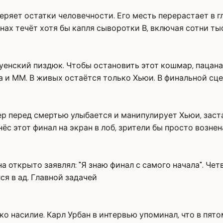
ряет остатки человечности. Его месть перерастает в г
енах течёт хотя бы капля сыворотки В, включая сотни т
хуенский пиздюк. Чтобы остановить этот кошмар, пацан
и ММ. В живых остаётся только Хьюи. В финальной сцене
р перед смертью улыбается и манипулирует Хьюи, застав
ёс этот финал на экран в лоб, зрители бы просто возне
а открыто заявлял: "Я знаю финал с самого начала". Че
ся в ад. Главной задачей
ко насилие. Карл Урбан в интервью упоминал, что в пят