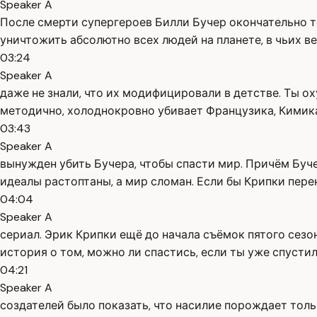
Speaker A
После смерти супергероев Билли Бучер окончательно те
уничтожить абсолютно всех людей на планете, в чьих в
03:24
Speaker A
даже не знали, что их модифицировали в детстве. Ты о
методично, холоднокровно убивает Французика, Кимика 
03:43
Speaker A
вынужден убить Бучера, чтобы спасти мир. Причём Буче
идеалы растоптаны, а мир сломан. Если бы Крипки перен
04:04
Speaker A
сериал. Эрик Крипки ещё до начала съёмок пятого сезон
история о том, можно ли спастись, если ты уже спустил
04:21
Speaker A
создателей было показать, что насилие порождает толь