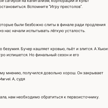
ой сатирой на капитализм, корпорации и культ
остановиться. Вспомните "Игру престолов".
которые были безбожно слиты в финале ради продления
из нас начали испытывать лёгкую усталость.
 безумия. Бучер кашляет кровью, пьёт и злится. А Хьюи
тро испишется. Но финальный сезон и его
оему мнению, получился довольно хорош. Он закрывает
rvel. А, судя
иала, нам необходимо обратиться к первоисточнику.