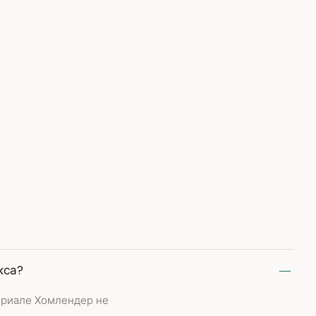
кса?
ериале Хомлендер не