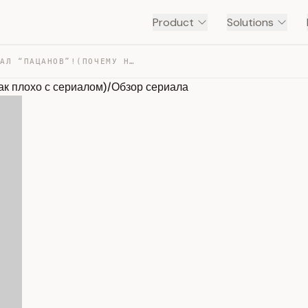
Product
Solutions
МНЕ ПОНРАВИЛСЯ ФИНАЛ “ПАЦАНОВ”!(ПОЧЕМУ НЕ ВСЁ ТАК ПЛОХО… — TRANSCRIPT
плохо с сериалом)/Обзор сериала