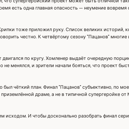
ал, что супергеройский проект может быть отличной так
ремя есть одна главная опасность — неумение вовремя 
 Крипки тоже приложил руку. Список великих историй, 
оворить честно. К четвёртому сезону "Пацанов" многие 
т двигался по кругу. Хомленер выдаёт очередную порцию
 не менялся, и зрители начали бояться, что проект быс
но был чёткий план. Финал "Пацанов" субъективно, по м
приземлённой драме, а не в типичной супергеройке от Ma
ким исходом. И чтобы досконально разобрать финал сер