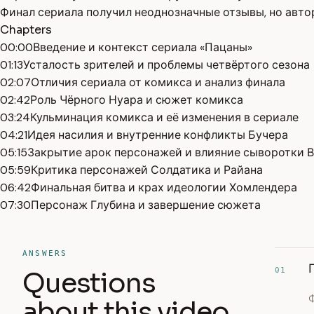
Финал сериала получил неоднозначные отзывы, но авто
Chapters
00:00
Введение и контекст сериала «Пацаны»
01:13
Усталость зрителей и проблемы четвёртого сезона
02:07
Отличия сериала от комикса и анализ финала
02:42
Роль Чёрного Нуара и сюжет комикса
03:24
Кульминация комикса и её изменения в сериале
04:21
Идея насилия и внутренние конфликты Бучера
05:15
Закрытие арок персонажей и влияние сыворотки В
05:59
Критика персонажей Солдатика и Райана
06:42
Финальная битва и крах идеологии Хомлендера
07:30
Персонаж Глубина и завершение сюжета
ANSWERS
01
Questions
about this video