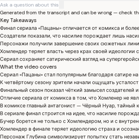
Generated from the transcript and can be wrong — check th
Key Takeaways
Финал сериала «Пацаны» отличается от комикса и более
Создатели показали, что насилие порождает лишь насил
Персонажи получили завершение своих сюжетных лини
Хомлендер теряет власть через крах своей идеологии с
Сериал сохраняет сатирический взгляд на супергеройски
What the video covers
Сериал «Пацаны» стал популярным благодаря сатире на
К четвёртому сезону зрители начали ощущать усталост
Финальный сезон показал чёткий замысел создателей и
Отличие сериала от комикса в том, что Хомленер не яв
В комиксе главный антагонист — Чёрный Нуар, тайный к
В сериале финал строится на идее, что насилие порожд
Бучер борется не только с Хомлендером, но и с внутр
Хомлендер в финале теряет идеологию страха и осознаё
Персонаж Глубина символизирует попытку стать незави