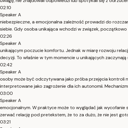
uwagę, nie znajdowali odpowiedzi lub spotykali się z odrzucen
02:10
Speaker A
niebezpieczne, a emocjonalna zależność prowadzi do rozczaro
siebie. Gdy osoba unikająca wchodzi w związek, początkowo w
02:26
Speaker A
unikającym poczucie komfortu. Jednak w miarę rozwoju relac
decyzji. To właśnie w tym momencie u unikających zaczynają 
02:42
Speaker A
osoby może być odczytywana jako próba przejęcia kontroli n
interpretowane jako zagrożenie dla ich autonomii. Mechanizm
03:00
Speaker A
emocjonalnym. W praktyce może to wyglądać jak wycofanie s
zerwać relację pod pretekstem, że to za dużo, że nie jest go
03:21