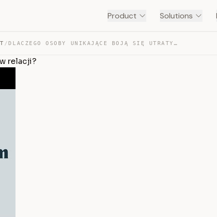
Product
Solutions
NT
/
DLACZEGO OSOBY UNIKAJĄCE BOJĄ SIĘ UTRATY NIEZALEŻNOŚCI … — TRANSCRIPT
w relacji?