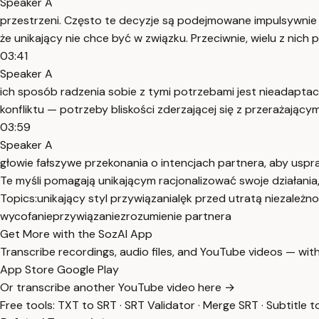
Speaker A
przestrzeni. Często te decyzje są podejmowane impulsywnie w 
że unikający nie chce być w związku. Przeciwnie, wielu z nich pra
03:41
Speaker A
ich sposób radzenia sobie z tymi potrzebami jest nieadaptacy
konfliktu — potrzeby bliskości zderzającej się z przerażając
03:59
Speaker A
głowie fałszywe przekonania o intencjach partnera, aby uspr
Te myśli pomagają unikającym racjonalizować swoje działania
Topics:
unikający styl przywiązania
lęk przed utratą niezależno
wycofanie
przywiązanie
zrozumienie partnera
Get More with the SozAI App
Transcribe recordings, audio files, and YouTube videos — with
App Store
Google Play
Or transcribe another YouTube video here →
Free tools:
TXT to SRT
·
SRT Validator
·
Merge SRT
·
Subtitle t