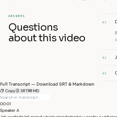
ANSWERS
D
01
Questions
B
about this video
c
J
02
03
Full Transcript — Download SRT & Markdown
Copy
SRT
MD
00:01
Speaker A
Jak wygląda lęk przed utratą niezależności u osoby z unikają