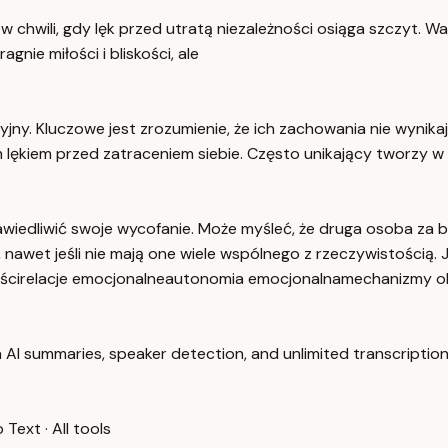
chwili, gdy lęk przed utratą niezależności osiąga szczyt. War
gnie miłości i bliskości, ale
jny. Kluczowe jest zrozumienie, że ich zachowania nie wynika
ym lękiem przed zatraceniem siebie. Często unikający tworzy w
awiedliwić swoje wycofanie. Może myśleć, że druga osoba za 
, nawet jeśli nie mają one wiele wspólnego z rzeczywistością
ści
relacje emocjonalne
autonomia emocjonalna
mechanizmy o
 AI summaries, speaker detection, and unlimited transcription
o Text
·
All tools