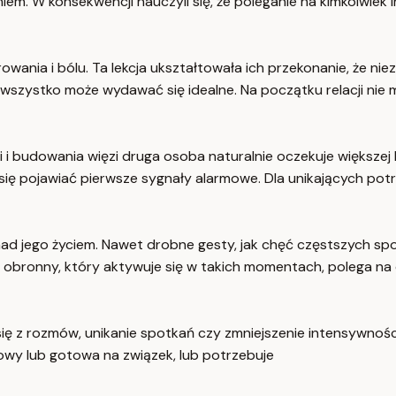
iem. W konsekwencji nauczyli się, że poleganie na kimkolwiek 
wania i bólu. Ta lekcja ukształtowała ich przekonanie, że n
szystko może wydawać się idealne. Na początku relacji nie ma
ji i budowania więzi druga osoba naturalnie oczekuje większ
się pojawiać pierwsze sygnały alarmowe. Dla unikających potr
ad jego życiem. Nawet drobne gesty, jak chęć częstszych sp
 obronny, który aktywuje się w takich momentach, polega na 
ię z rozmów, unikanie spotkań czy zmniejszenie intensywnoś
towy lub gotowa na związek, lub potrzebuje