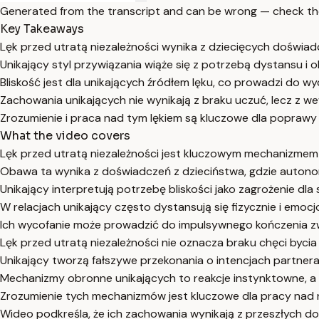
Generated from the transcript and can be wrong — check th
Key Takeaways
Lęk przed utratą niezależności wynika z dziecięcych doświadc
Unikający styl przywiązania wiąże się z potrzebą dystansu i 
Bliskość jest dla unikających źródłem lęku, co prowadzi do wy
Zachowania unikających nie wynikają z braku uczuć, lecz z w
Zrozumienie i praca nad tym lękiem są kluczowe dla poprawy ja
What the video covers
Lęk przed utratą niezależności jest kluczowym mechanizmem
Obawa ta wynika z doświadczeń z dzieciństwa, gdzie auton
Unikający interpretują potrzebę bliskości jako zagrożenie dla 
W relacjach unikający często dystansują się fizycznie i emocj
Ich wycofanie może prowadzić do impulsywnego kończenia z
Lęk przed utratą niezależności nie oznacza braku chęci bycia
Unikający tworzą fałszywe przekonania o intencjach partnera
Mechanizmy obronne unikających to reakcje instynktowne, a
Zrozumienie tych mechanizmów jest kluczowe dla pracy nad r
Wideo podkreśla, że ich zachowania wynikają z przeszłych do