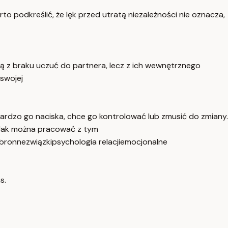
to podkreślić, że lęk przed utratą niezależności nie oznacza,
ją z braku uczuć do partnera, lecz z ich wewnętrznego
 swojej
bardzo go naciska, chce go kontrolować lub zmusić do zmiany.
. Jak można pracować z tym
bronne
związki
psychologia relacji
emocjonalne
s.