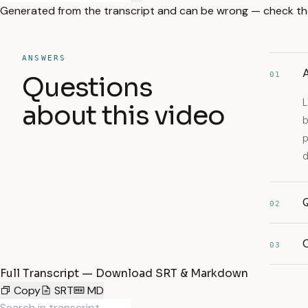
Generated from the transcript and can be wrong — check th
ANSWERS
A
01
Questions
L
about this video
b
p
d
Q
02
C
03
Full Transcript — Download SRT & Markdown
Copy
SRT
MD