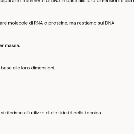
separare i frammenti di DNA in base alle loro dimensioni e alla 
parare molecole di RNA o proteine, ma restiamo sul DNA.
per massa.
n base alle loro dimensioni.
iferisce all'utilizzo di elettricità nella tecnica.