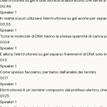
L'elettroforesi su gel è una tecnica di laboratorio che serve a 
00:46
Speaker 1
In realtà si può utilizzare l'elettroforesi su gel anche per se
00:55
Speaker 1
Tutte le molecole di DNA hanno la stessa quantità di carica 
01:04
Speaker 1
E allora, l'elettroforesi su gel separa i frammenti di DNA solo i
01:11
Speaker 1
Come spesso facciamo, partiamo dall'analisi dei termini.
01:17
Speaker 1
Elettroforesi è un termine composto dal prefisso elettro, che si r
01:25
Speaker 1