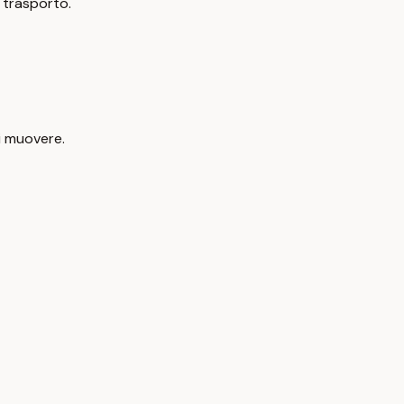
a trasporto.
li muovere.