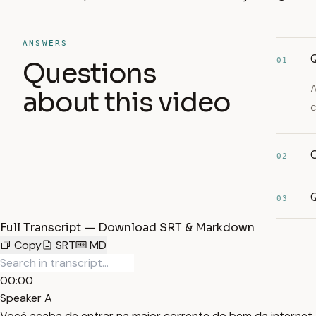
ANSWERS
Q
01
Questions
A
about this video
c
02
Q
03
Full Transcript — Download SRT & Markdown
Copy
SRT
MD
00:00
Speaker A
Você acaba de entrar na maior corrente do bem da internet. E