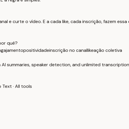
al e curte o vídeo. E a cada like, cada inscrição, fazem essa
por quê?
ngajamento
positividade
inscrição no canal
like
ação coletiva
 AI summaries, speaker detection, and unlimited transcription
o Text
·
All tools