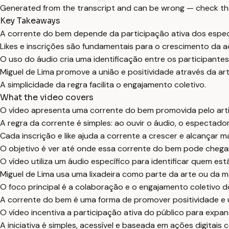
Generated from the transcript and can be wrong — check th
Key Takeaways
A corrente do bem depende da participação ativa dos espe
Likes e inscrições são fundamentais para o crescimento da a
O uso do áudio cria uma identificação entre os participantes
Miguel de Lima promove a união e positividade através da art
A simplicidade da regra facilita o engajamento coletivo.
What the video covers
O vídeo apresenta uma corrente do bem promovida pelo artis
A regra da corrente é simples: ao ouvir o áudio, o espectador
Cada inscrição e like ajuda a corrente a crescer e alcançar m
O objetivo é ver até onde essa corrente do bem pode chegar
O vídeo utiliza um áudio específico para identificar quem est
Miguel de Lima usa uma lixadeira como parte da arte ou da 
O foco principal é a colaboração e o engajamento coletivo 
A corrente do bem é uma forma de promover positividade e u
O vídeo incentiva a participação ativa do público para expa
A iniciativa é simples, acessível e baseada em ações digitais c