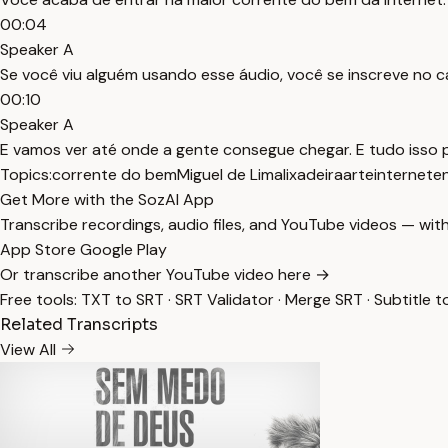
00:04
Speaker A
Se você viu alguém usando esse áudio, você se inscreve no can
00:10
Speaker A
E vamos ver até onde a gente consegue chegar. E tudo isso 
Topics:
corrente do bem
Miguel de Lima
lixadeira
arte
internet
e
Get More with the SozAI App
Transcribe recordings, audio files, and YouTube videos — with
App Store
Google Play
Or transcribe another YouTube video here →
Free tools:
TXT to SRT
·
SRT Validator
·
Merge SRT
·
Subtitle t
Related Transcripts
View All