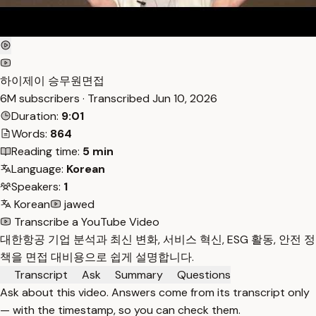
하이제이 승무원면접
6M subscribers · Transcribed
Jun 10, 2026
Duration:
9:01
Words:
864
Reading time:
5 min
Language:
Korean
Speakers:
1
Korean
jawed
Transcribe a YouTube Video
대한항공 기업 분석과 최신 변화, 서비스 혁신, ESG 활동, 안전 정
책을 면접 대비용으로 쉽게 설명합니다.
Transcript
Ask
Summary
Questions
Ask about this video. Answers come from its transcript only
— with the timestamp, so you can check them.