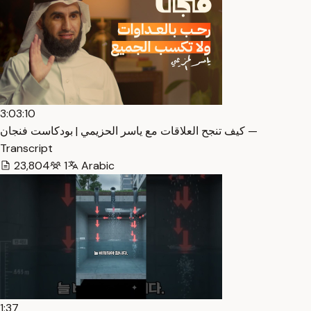
3:03:10
كيف تنجح العلاقات مع ياسر الحزيمي | بودكاست فنجان —
Transcript
23,804
1
Arabic
1:37