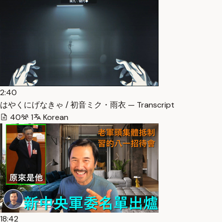
2:40
はやくにげなきゃ / 初音ミク・雨衣 — Transcript
40
1
Korean
18:42