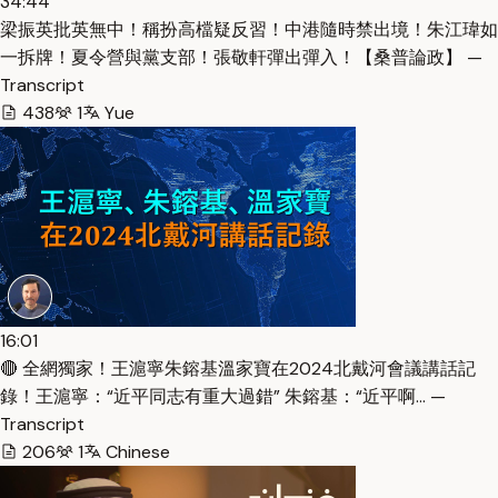
34:44
梁振英批英無中！稱扮高檔疑反習！中港隨時禁出境！朱江瑋如
一拆牌！夏令營與黨支部！張敬軒彈出彈入！【桑普論政】 —
Transcript
438
1
Yue
16:01
🔴 全網獨家！王滬寧朱鎔基溫家寶在2024北戴河會議講話記
錄！王滬寧：“近平同志有重大過錯” 朱鎔基：“近平啊… —
Transcript
206
1
Chinese