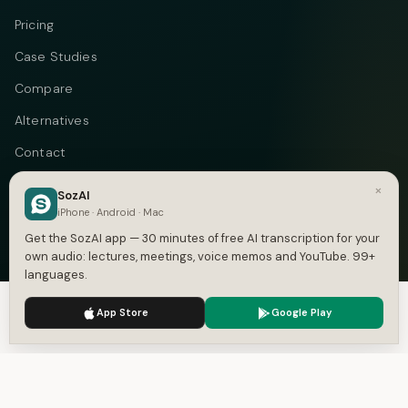
Pricing
Case Studies
Compare
Alternatives
Contact
Blog
×
SozAI
iPhone · Android · Mac
Privacy
Get the SozAI app — 30 minutes of free AI transcription for your
Terms
own audio: lectures, meetings, voice memos and YouTube. 99+
languages.
DMCA
We use cookies to enhance your experience.
Privacy Policy
App Store
Google Play
Accept
Settings
Telegram
Instagram
© 2026 Vastflow. All rights reserved.