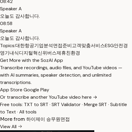
08:42
Speaker A
오늘도 감사합니다.
08:58
Speaker A
오늘도 감사합니다.
Topics:
대한항공
기업분석
면접준비
고객맞춤서비스
ESG
안전경
영
기내식
디지털혁신
위버스제휴
친환경
Get More with the SozAI App
Transcribe recordings, audio files, and YouTube videos —
with AI summaries, speaker detection, and unlimited
transcriptions.
App Store
Google Play
Or transcribe another YouTube video here →
Free tools:
TXT to SRT
·
SRT Validator
·
Merge SRT
·
Subtitle
to Text
·
All tools
More from 하이제이 승무원면접
View All