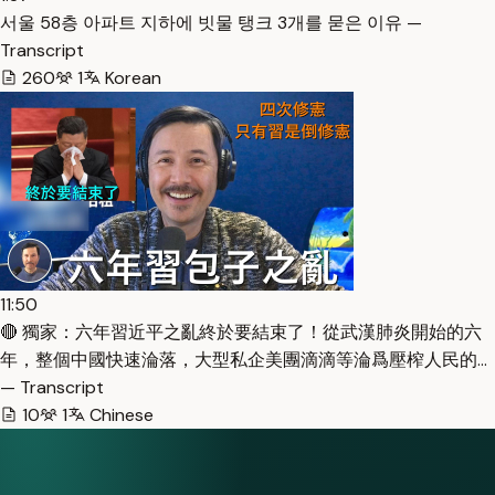
서울 58층 아파트 지하에 빗물 탱크 3개를 묻은 이유 —
Transcript
260
1
Korean
11:50
🔴 獨家：六年習近平之亂終於要結束了！從武漢肺炎開始的六
年，整個中國快速淪落，大型私企美團滴滴等淪爲壓榨人民的…
— Transcript
10
1
Chinese