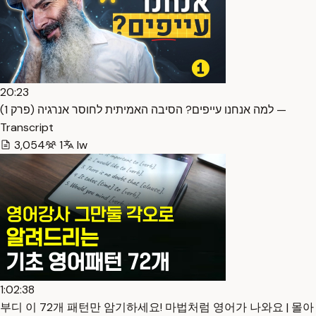
20:23
למה אנחנו עייפים? הסיבה האמיתית לחוסר אנרגיה (פרק 1) —
Transcript
3,054
1
Iw
1:02:38
부디 이 72개 패턴만 암기하세요! 마법처럼 영어가 나와요 | 몰아