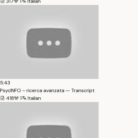
317
1
Italian
5:43
PsycINFO – ricerca avanzata — Transcript
418
1
Italian