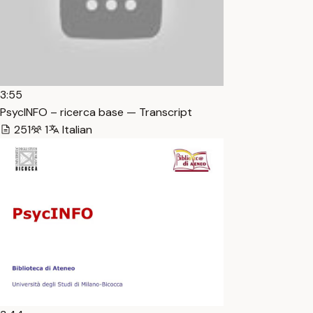
3:55
PsycINFO – ricerca base — Transcript
251
1
Italian