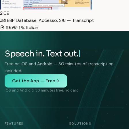
2:09
JBI EBP Database. Accesso. 2/8 — Transcript
195
1
Italian
Speech in. Text out.
Free on iOS and Android — 30 minutes of transcription
included.
Get the App — Free
iOS and Android. 30 minutes free, no card.
FEATURES
SOLUTIONS