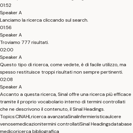
01:52
Speaker A
Lanciamo la ricerca cliccando sul search.
01:56
Speaker A
Troviamo 777 risultati.
02:00
Speaker A
Questo tipo di ricerca, come vedete, è di facile utilizzo, ma
spesso restituisce troppi risultati non sempre pertinenti.
02:08
Speaker A
Accanto a questa ricerca, Sinal offre una ricerca più efficace
tramite il proprio vocabolario interno di termini controllati
che ne descrivono il contenuto, il Sinal Headings.
Topics:
CINAHL
ricerca avanzata
Sinal
infermieristica
ulcere
venose
medicazioni
termini controllati
Sinal Headings
database
medico
ricerca bibliografica