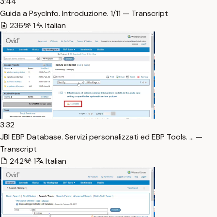
3:44
Guida a PsycInfo. Introduzione. 1/11 — Transcript
236
1
Italian
3:32
JBI EBP Database. Servizi personalizzati ed EBP Tools. … —
Transcript
242
1
Italian