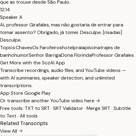
que as trouxe desde São Paulo.
12:14
Speaker A
Ai, professor Girafales, mas não gostaria de entrar para
tomar assento? Obrigado, já tomei. Desculpe. [risadas]
Desculpe.
Topics:
Chaves
Os Farofeiros
hotel
praia
piscina
trajes de
banho
humor
Senhor Barriga
Dona Florinda
Professor Girafales
Get More with the SozAI App
Transcribe recordings, audio files, and YouTube videos —
with AI summaries, speaker detection, and unlimited
transcriptions.
App Store
Google Play
Or transcribe another YouTube video here →
Free tools:
TXT to SRT
·
SRT Validator
·
Merge SRT
·
Subtitle
to Text
·
All tools
Related Transcripts
View All