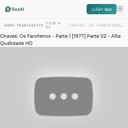
Get App
FILM &
HOME
/
TRANSCRIPTS
/
/
CHAVES: OS FAROFEIROS – PARTE 1 [1977] PARTE 1/2 – ALTA… — TRANSCRIPT
TV
Chaves: Os Farofeiros - Parte 1 [1977] Parte 1/2 - Alta
Qualidade HD