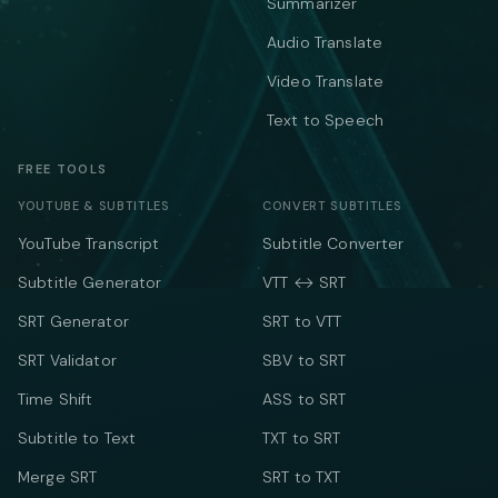
Summarizer
Audio Translate
Video Translate
Text to Speech
FREE TOOLS
YOUTUBE & SUBTITLES
CONVERT SUBTITLES
YouTube Transcript
Subtitle Converter
Subtitle Generator
VTT ↔ SRT
SRT Generator
SRT to VTT
SRT Validator
SBV to SRT
Time Shift
ASS to SRT
Subtitle to Text
TXT to SRT
Merge SRT
SRT to TXT