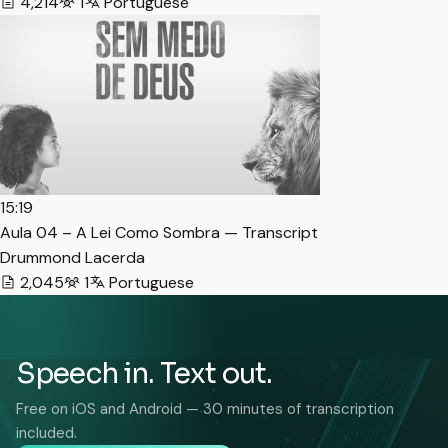
4,214
1
Portuguese
15:19
Aula 04 – A Lei Como Sombra — Transcript
Drummond Lacerda
2,045
1
Portuguese
Speech in. Text out.
Free on iOS and Android — 30 minutes of transcription
included.